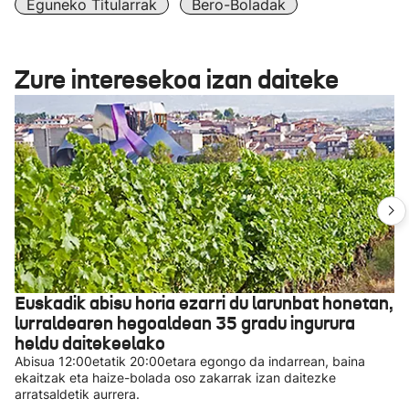
Eguneko Titularrak
Bero-Boladak
Zure interesekoa izan daiteke
Euskadik abisu horia ezarri du larunbat honetan,
lurraldearen hegoaldean 35 gradu ingurura
heldu daitekeelako
Abisua 12:00etatik 20:00etara egongo da indarrean, baina
ekaitzak eta haize-bolada oso zakarrak izan daitezke
arratsaldetik aurrera.