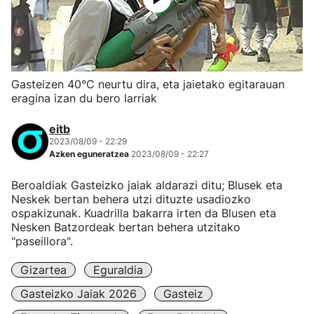
Gasteizen 40°C neurtu dira, eta jaietako egitarauan
eragina izan du bero larriak
eitb
2023/08/09 - 22:29
Azken eguneratzea
2023/08/09 - 22:27
Beroaldiak Gasteizko jaiak aldarazi ditu; Blusek eta
Neskek bertan behera utzi dituzte usadiozko
ospakizunak. Kuadrilla bakarra irten da Blusen eta
Nesken Batzordeak bertan behera utzitako
"paseillora".
Gizartea
Eguraldia
Gasteizko Jaiak 2026
Gasteiz