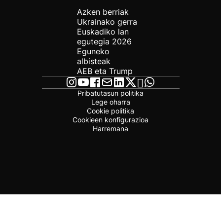
Azken berriak
Ukrainako gerra
Euskadiko lan
egutegia 2026
Eguneko
albisteak
AEB eta Trump
Pribatutasun politika
Lege oharra
Cookie politika
Cookieen konfigurazioa
Harremana