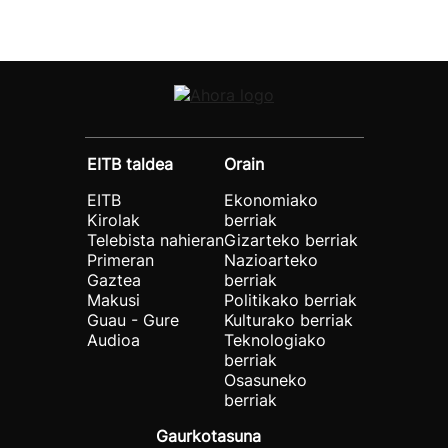
EITB taldea
Orain
EITB
Ekonomiako
Kirolak
berriak
Telebista nahieran
Gizarteko berriak
Primeran
Nazioarteko
Gaztea
berriak
Makusi
Politikako berriak
Guau - Gure
Kulturako berriak
Audioa
Teknologiako
berriak
Osasuneko
berriak
Gaurkotasuna