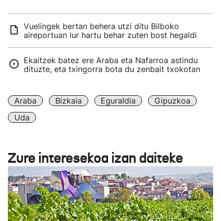
Vuelingek bertan behera utzi ditu Bilboko
aireportuan lur hartu behar zuten bost hegaldi
Ekaitzek batez ere Araba eta Nafarroa astindu
dituzte, eta txingorra bota du zenbait txokotan
Araba
Bizkaia
Eguraldia
Gipuzkoa
Uda
Zure interesekoa izan daiteke