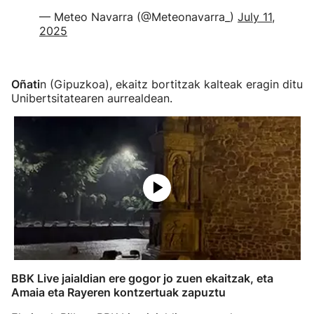
— Meteo Navarra (@Meteonavarra_)
July 11,
2025
Oñati
n (Gipuzkoa), ekaitz bortitzak kalteak eragin ditu
Unibertsitatearen aurrealdean.
BBK Live jaialdian ere gogor jo zuen ekaitzak, eta
Amaia eta Rayeren kontzertuak zapuztu