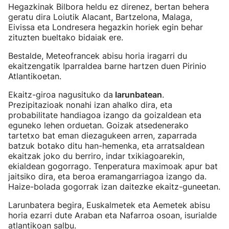
Hegazkinak Bilbora heldu ez direnez, bertan behera
geratu dira Loiutik Alacant, Bartzelona, Malaga,
Eivissa eta Londresera hegazkin horiek egin behar
zituzten bueltako bidaiak ere.
Bestalde, Meteofrancek abisu horia iragarri du
ekaitzengatik Iparraldea barne hartzen duen Pirinio
Atlantikoetan.
Ekaitz-giroa nagusituko da
larunbatean
.
Prezipitazioak nonahi izan ahalko dira, eta
probabilitate handiagoa izango da goizaldean eta
eguneko lehen orduetan. Goizak atsedenerako
tartetxo bat eman diezagukeen arren, zaparrada
batzuk botako ditu han-hemenka, eta arratsaldean
ekaitzak joko du berriro, indar txikiagoarekin,
ekialdean gogorrago. Tenperatura maximoak apur bat
jaitsiko dira, eta beroa eramangarriagoa izango da.
Haize-bolada gogorrak izan daitezke ekaitz-guneetan.
Larunbatera begira, Euskalmetek eta Aemetek abisu
horia ezarri dute Araban eta Nafarroa osoan, isurialde
atlantikoan salbu.