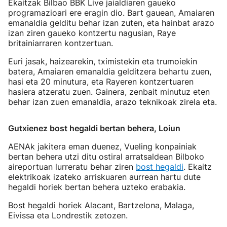
Ekaitzak Bilbao BBK Live jaialdiaren gaueko
programazioari ere eragin dio. Bart gauean, Amaiaren
emanaldia gelditu behar izan zuten, eta hainbat arazo
izan ziren gaueko kontzertu nagusian, Raye
britainiarraren kontzertuan.
Euri jasak, haizearekin, tximistekin eta trumoiekin
batera, Amaiaren emanaldia gelditzera behartu zuen,
hasi eta 20 minutura, eta Rayeren kontzertuaren
hasiera atzeratu zuen. Gainera, zenbait minutuz eten
behar izan zuen emanaldia, arazo teknikoak zirela eta.
Gutxienez bost hegaldi bertan behera, Loiun
AENAk jakitera eman duenez, Vueling konpainiak
bertan behera utzi ditu ostiral arratsaldean Bilboko
aireportuan lurreratu behar ziren
bost hegaldi
. Ekaitz
elektrikoak izateko arriskuaren aurrean hartu dute
hegaldi horiek bertan behera uzteko erabakia.
Bost hegaldi horiek Alacant, Bartzelona, Malaga,
Eivissa eta Londrestik zetozen.