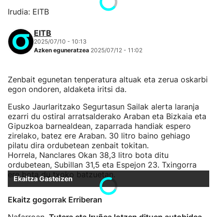
Irudia: EITB
EITB
2025/07/10 - 10:13
Azken eguneratzea
2025/07/12 - 11:02
Zenbait egunetan tenperatura altuak eta zerua oskarbi
egon ondoren, aldaketa iritsi da.
Eusko Jaurlaritzako Segurtasun Sailak alerta laranja
ezarri du ostiral arratsalderako Araban eta Bizkaia eta
Gipuzkoa barnealdean, zaparrada handiak espero
zirelako, batez ere Araban. 30 litro baino gehiago
pilatu dira ordubetean zenbait tokitan.
Horrela, Nanclares Okan 38,3 litro bota ditu
ordubetean, Subillan 31,5 eta Espejon 23. Txingorra
ere bota du txoko batzuetan.
Ekaitza Gasteizen
Ekaitz gogorrak Erriberan