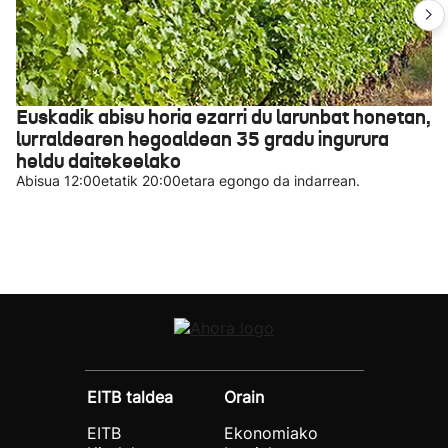
Euskadik abisu horia ezarri du larunbat honetan,
lurraldearen hegoaldean 35 gradu ingurura
heldu daitekeelako
Abisua 12:00etatik 20:00etara egongo da indarrean.
EITB taldea
Orain
EITB
Ekonomiako