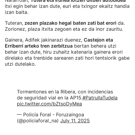
Nafarroan,
Tutera eta Iruñea lotzen dituen autobidea
itxi egin behar izan dute, euri eta txingor ekaitz handia
izan baita.
Tuteran,
zezen plazako hegal
baten zati bat erori
da.
Zorionez, plaza itxita zegoen eta ez da inor zauritu.
Gainera, Adifek jakinarazi duenez,
Castejon eta
Erriberri arteko tren zerbitzua
bertan behera utzi
behar izan dute, hiru zuhaitz katenaria gainera erori
direlako eta trenbide sarearen zati hori tentsiorik gabe
utzi dutelako.
Tormentones en la Ribera, con incidencias
de seguridad vial en la AP15.
#PatrullaTudela
pic.twitter.com/bZtsoDyMea
— Policía Foral - Foruzaingoa
(@policiaforal_na)
July 11, 2025