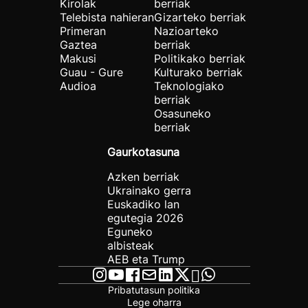
Kirolak
berriak
Telebista nahieran
Gizarteko berriak
Primeran
Nazioarteko
Gaztea
berriak
Makusi
Politikako berriak
Guau - Gure
Kulturako berriak
Audioa
Teknologiako
berriak
Osasuneko
berriak
Gaurkotasuna
Azken berriak
Ukrainako gerra
Euskadiko lan
egutegia 2026
Eguneko
albisteak
AEB eta Trump
Pribatutasun politika
Lege oharra