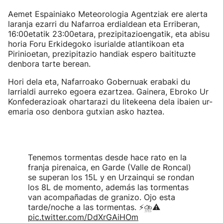
Aemet Espainiako Meteorologia Agentziak ere alerta
laranja ezarri du Nafarroa erdialdean eta Erriberan,
16:00etatik 23:00etara, prezipitazioengatik, eta abisu
horia Foru Erkidegoko isurialde atlantikoan eta
Pirinioetan, prezipitazio handiak espero baitituzte
denbora tarte berean.
Hori dela eta, Nafarroako Gobernuak erabaki du
larrialdi aurreko egoera ezartzea. Gainera, Ebroko Ur
Konfederazioak ohartarazi du litekeena dela ibaien ur-
emaria oso denbora gutxian asko haztea.
Tenemos tormentas desde hace rato en la
franja pirenaica, en Garde (Valle de Roncal)
se superan los 15L y en Urzainqui se rondan
los 8L de momento, además las tormentas
van acompañadas de granizo. Ojo esta
tarde/noche a las tormentas. ⚡️⛈️⚠️
pic.twitter.com/DdXrGAiHOm