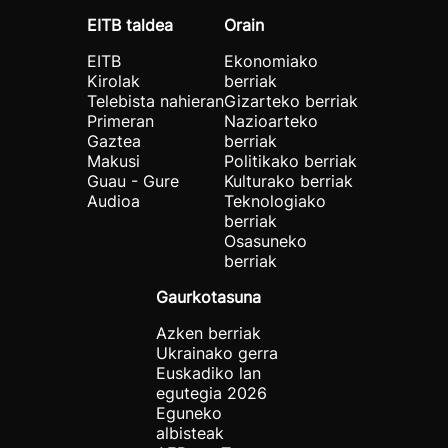
EITB taldea
Orain
EITB
Ekonomiako
Kirolak
berriak
Telebista nahieran
Gizarteko berriak
Primeran
Nazioarteko
Gaztea
berriak
Makusi
Politikako berriak
Guau - Gure
Kulturako berriak
Audioa
Teknologiako
berriak
Osasuneko
berriak
Gaurkotasuna
Azken berriak
Ukrainako gerra
Euskadiko lan
egutegia 2026
Eguneko
albisteak