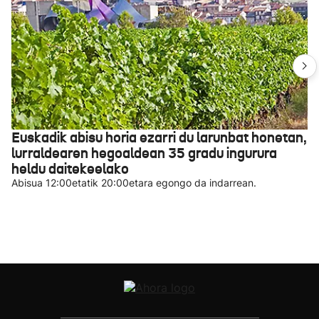
Euskadik abisu horia ezarri du larunbat honetan,
lurraldearen hegoaldean 35 gradu ingurura
heldu daitekeelako
Abisua 12:00etatik 20:00etara egongo da indarrean.