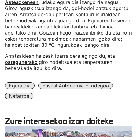
Asteazkenean
, udako eguraldia izango da nagusi.
Giroa eguzkitsua izango da, goi-hodei batzuk agertu
arren. Arratsalde-gau partean Kantauri isurialdean
behe-hodeiak ugarituz joango dira. Egunaren hasieran
barnealdeko zenbait lekutan lanbroa eta lainoa
agertuko dira. Goizean hego-haizea ibiliko da eta horri
esker tenperatura maximoak nabarmen igoko dira;
hainbat tokitan 30 ºC ingurukoak izango dira.
Arratsaldean haizeak iparraldera egingo du, eta
ostegunerako
giro hodeitsua eta tenperaturen
beherakada itzuliko dira.
Eguraldia
Euskal Autonomia Erkidegoa
Nafarroa
Zure interesekoa izan daiteke