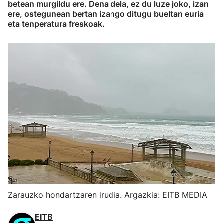
betean murgildu ere. Dena dela, ez du luze joko, izan
ere, ostegunean bertan izango ditugu bueltan euria
eta tenperatura freskoak.
Zarauzko hondartzaren irudia. Argazkia: EITB MEDIA
EITB