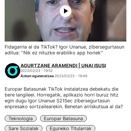
Fidagarria al da TikTok? Igor Unanue, zibersegurtasun
aditua: ''Nik ez nituzke erabiliko app horiek''
AGURTZANE ARAMENDI | UNAI ISUSI
2023/02/23 - 19:52
Azken eguneratzea
2023/02/23 - 19:49
Europar Batasunak TikTok instalatzea debekatu die
bere langileei. Horregatik, aplikazio horri buruz hitz
egin dugu Igor Unanue S21Sec zibersegurtasun
enpresako sortzailearekin. Benetan arriskutsua al da?
Teknologia
Europar Batasuna
Sare Sozialak
Eguneko Titularrak