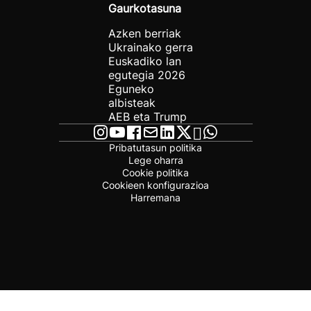
Gaurkotasuna
Azken berriak
Ukrainako gerra
Euskadiko lan
egutegia 2026
Eguneko
albisteak
AEB eta Trump
Pribatutasun politika
Lege oharra
Cookie politika
Cookieen konfigurazioa
Harremana