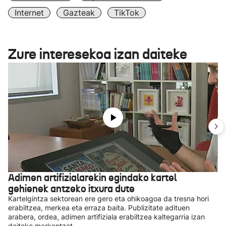
Internet
Gazteak
TikTok
Zure interesekoa izan daiteke
Adimen artifizialarekin egindako kartel
gehienek antzeko itxura dute
Kartelgintza sektorean ere gero eta ohikoagoa da tresna hori
erabiltzea, merkea eta erraza baita. Publizitate adituen
arabera, ordea, adimen artifiziala erabiltzea kaltegarria izan
daiteke markentzat.