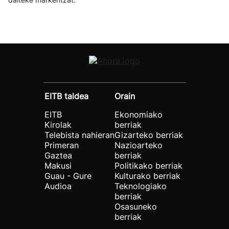
EITB taldea
Orain
EITB
Ekonomiako
Kirolak
berriak
Telebista nahieran
Gizarteko berriak
Primeran
Nazioarteko
Gaztea
berriak
Makusi
Politikako berriak
Guau - Gure
Kulturako berriak
Audioa
Teknologiako
berriak
Osasuneko
berriak