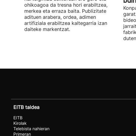
bai
ohikoagoa da tresna hori erabiltzea,
Konpa
merkea eta erraza baita. Publizitate
garat
adituen arabera, ordea, adimen
bideo
artifiziala erabiltzea kaltegarria izan
jarra
daiteke markentzat.
fabri
duten
EITB taldea
EITB
Kirolak
Telebista nahieran
Primeran