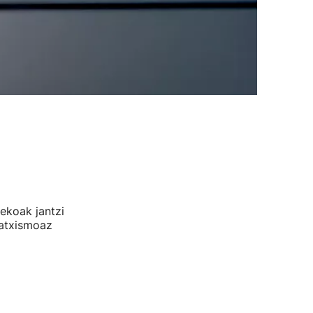
ekoak jantzi
matxismoaz