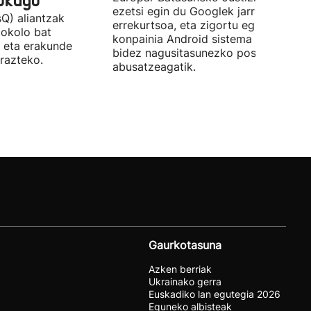
aukagu"
ezetsi egin du Googlek jarritako
Q) aliantzak
errekurtsoa, eta zigortu egin du
tokolo bat
konpainia Android sistema eragileare
 eta erakunde
bidez nagusitasunezko posizioaz
razteko.
abusatzeagatik.
Gaurkotasuna
Azken berriak
Ukrainako gerra
Euskadiko lan egutegia 2026
Eguneko albisteak