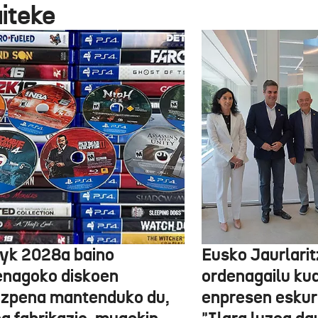
aiteke
yk 2028a baino
Eusko Jaurlari
enagoko diskoen
ordenagailu ku
izpena mantenduko du,
enpresen eskura