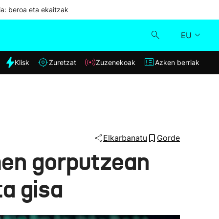
ia: beroa eta ekaitzak
EU
dia
Klisk
Zuretzat
Zuzenekoak
Azken berriak
Klisk
Zuzenekoak
Zuretzat
Elkarbanatu
Gorde
imen gorputzean
Azken berriak
ta gisa