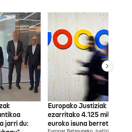
tzak
Europako Justiziak Googler
antikoa
ezarritako 4.125 milioi
 jarri du:
euroko isuna berretsi du
Europar Batasuneko Justizia Auzitegi