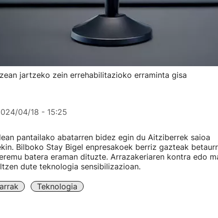
tzean jartzeko zein errehabilitazioko erraminta gisa
024/04/18 - 15:25
lean pantailako abatarren bidez egin du Aitziberrek saioa
ekin. Bilboko Stay Bigel enpresakoek berriz gazteak betaurr
u eremu batera eraman dituzte. Arrazakeriaren kontra edo 
ltzen dute teknologia sensibilizazioan.
arrak
Teknologia