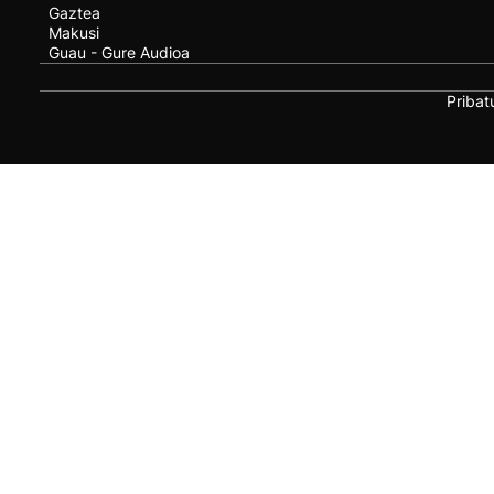
Gaztea
Makusi
Guau - Gure Audioa
Pribat