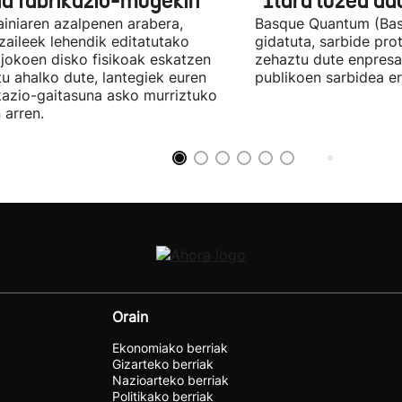
na fabrikazio-mugekin
"Ilara luzea d
iniaren azalpenen arabera,
Basque Quantum (Bas
zaileek lehendik editatutako
gidatuta, sarbide pro
jokoen disko fisikoak eskatzen
zehaztu dute enpresa
itu ahalko dute, lantegiek euren
publikoen sarbidea er
kazio-gaitasuna asko murriztuko
 arren.
Orain
Ekonomiako berriak
Gizarteko berriak
Nazioarteko berriak
Politikako berriak