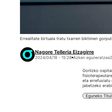
Errealitate birtuala tratu txarren biktimen gorpu
Nagore Telleria Eizagirre
2024/04/18 - 15:28
Azken eguneratzea
2
Gorlizko ospita
fisioterapeutar
eta errefuxiat
jabetzeko erabi
Eguneko Titul