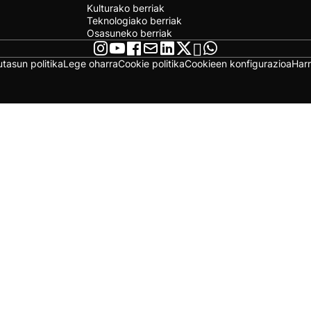
Kulturako berriak
Teknologiako berriak
Osasuneko berriak
utasun politika
Lege oharra
Cookie politika
Cookieen konfigurazioa
Har