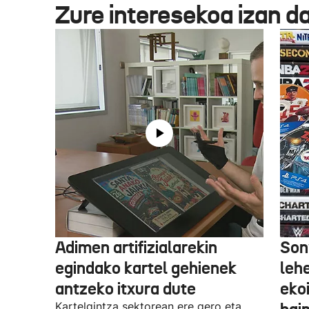
Zure interesekoa izan d
Adimen artifizialarekin
Son
egindako kartel gehienek
leh
antzeko itxura dute
eko
Kartelgintza sektorean ere gero eta