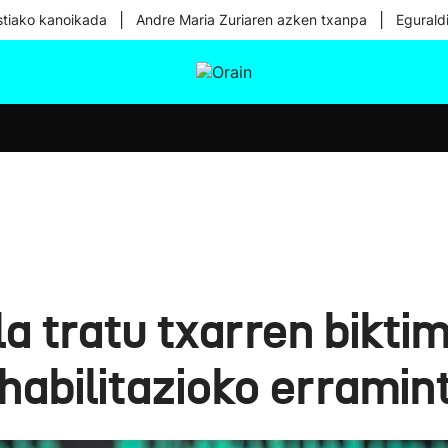
|
|
tiako kanoikada
Andre Maria Zuriaren azken txanpa
Egurald
tura
Ikusmiran
Egural
Osasuna
Teknologia
ala tratu txarren bikt
ehabilitazioko erramin