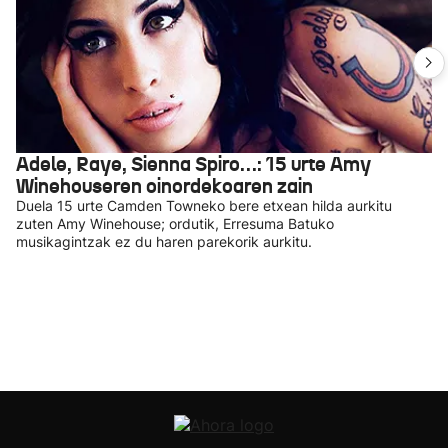
Adele, Raye, Sienna Spiro…: 15 urte Amy
Winehouseren oinordekoaren zain
Duela 15 urte Camden Towneko bere etxean hilda aurkitu
zuten Amy Winehouse; ordutik, Erresuma Batuko
musikagintzak ez du haren parekorik aurkitu.