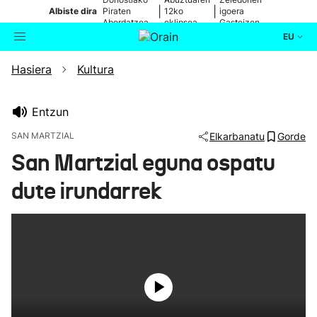
|
|
Albiste dira
Piraten
12ko
igoera
Abordatzea
eklipsea
Gasteizen
EU
Hasiera
Kultura
Aktualitatea
Bilatzailea
Politika
Entzun
SAN MARTZIAL
Elkarbanatu
Gorde
Kultura
San Martzial eguna ospatu
dute irundarrek
Ikusmiran
Eguraldia