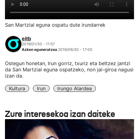
San Martzial eguna ospatu dute irundarrek
eitb
2019/01/30 - 11:57
Azken eguneratzea
2016/06/30 - 17:00
Ostegun honetan, Irun gorriz, txuriz eta beltzez jantzi
da San Martzial eguna ospatzeko, non jai-giroa nagusi
izan da.
Kultura
Irun
Irungo Alardea
Zure interesekoa izan daiteke