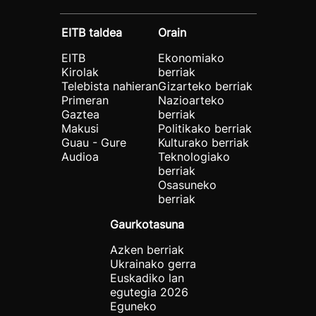
EITB taldea
Orain
EITB
Ekonomiako
Kirolak
berriak
Telebista nahieran
Gizarteko berriak
Primeran
Nazioarteko
Gaztea
berriak
Makusi
Politikako berriak
Guau - Gure
Kulturako berriak
Audioa
Teknologiako
berriak
Osasuneko
berriak
Gaurkotasuna
Azken berriak
Ukrainako gerra
Euskadiko lan
egutegia 2026
Eguneko