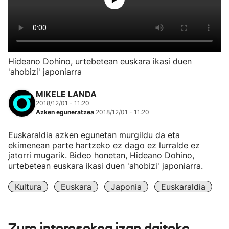
Hideano Dohino, urtebetean euskara ikasi duen
'ahobizi' japoniarra
MIKELE LANDA
2018/12/01 - 11:20
Azken eguneratzea
2018/12/01 - 11:20
Euskaraldia azken egunetan murgildu da eta
ekimenean parte hartzeko ez dago ez lurralde ez
jatorri mugarik. Bideo honetan, Hideano Dohino,
urtebetean euskara ikasi duen 'ahobizi' japoniarra.
Kultura
Euskara
Japonia
Euskaraldia
Zure interesekoa izan daiteke