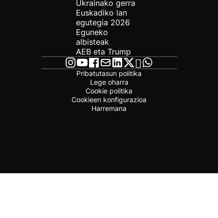
Ukrainako gerra
Euskadiko lan
egutegia 2026
Eguneko
albisteak
AEB eta Trump
Pribatutasun politika
Lege oharra
Cookie politika
Cookieen konfigurazioa
Harremana