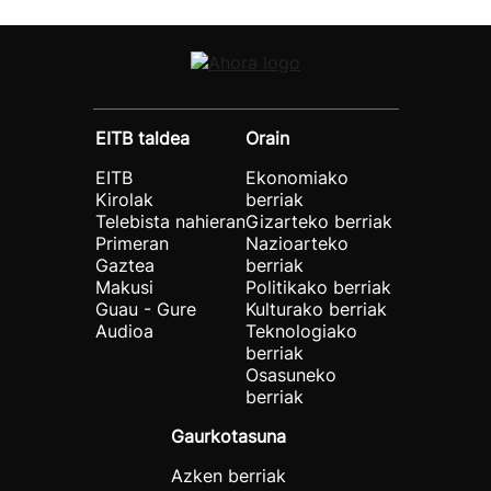
EITB taldea
Orain
EITB
Ekonomiako
Kirolak
berriak
Telebista nahieran
Gizarteko berriak
Primeran
Nazioarteko
Gaztea
berriak
Makusi
Politikako berriak
Guau - Gure
Kulturako berriak
Audioa
Teknologiako
berriak
Osasuneko
berriak
Gaurkotasuna
Azken berriak