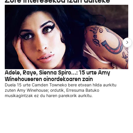
Adele, Raye, Sienna Spiro…: 15 urte Amy
Winehouseren oinordekoaren zain
Duela 15 urte Camden Towneko bere etxean hilda aurkitu
zuten Amy Winehouse; ordutik, Erresuma Batuko
musikagintzak ez du haren parekorik aurkitu.