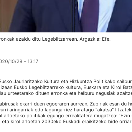
ronkak azaldu ditu Legebiltzarrean. Argazkia: Efe.
020/10/28 - 13:17
Eusko Jaurlaritzako Kultura eta Hizkuntza Politikako sailbu
izean Eusko Legebiltzarreko Kultura, Euskara eta Kirol Bat
lau urteetarako dituen erronka eta helburu nagusiak azaltz
birusak ekarri duen egoeraren aurrean, Zupiriak esan du ho
urri aringarriak edo lagungarriez haratago “akatsa” litzatek
ol arloetako politikak egungo errealitatera mugatzea: “Ezin
 eta kirol arloetan 2030eko Euskadi eraikitzeko bide orriari