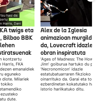
FKA twigs eta
Alex de la Iglesia
, Bilbao BBK
animazioan murgilduko
 lehen
da, Lovecraft idazlearen
stiratsuenak
obran inspiratuta
en kontzertu
'Ages of Madness: The Howling of th
 Harris, FKA
Jinn' goiburua hartuko du pelikulak, e
ndezen emanaldiek
'Necronomicon' idazle
iru eguneko
estatubatuarraren fikzioko liburuan
 diote. Milariek
oinarrituko da. Garai eta toki
 tokiko
ezberdinetan kokatutako hainbat
betamendiko
istorio harilkatuko ditu.
n ezusteko
atu dute.