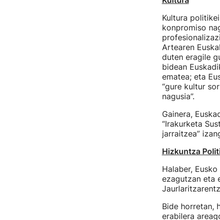
Kultura
Kultura politik
konpromiso nagu
profesionalizaz
Artearen Euskal
duten eragile g
bidean Euskadik
ematea; eta Eus
“gure kultur sor
nagusia”.
Gainera, Euskad
“Irakurketa Sus
jarraitzea” iza
Hizkuntza Polit
Halaber, Eusko 
ezagutzan eta e
Jaurlaritzarentz
Bide horretan, 
erabilera areag