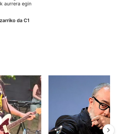
k aurrera egin
zarriko da C1