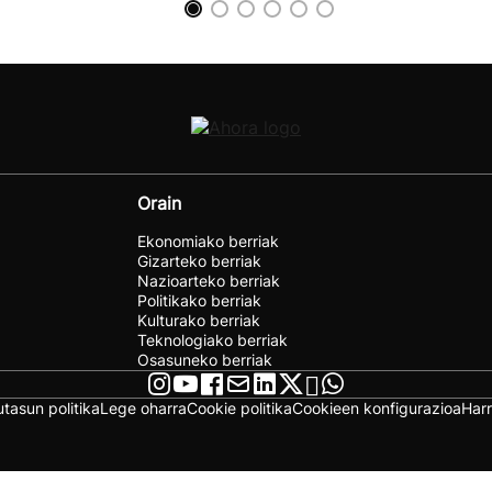
Orain
Ekonomiako berriak
Gizarteko berriak
Nazioarteko berriak
Politikako berriak
Kulturako berriak
Teknologiako berriak
Osasuneko berriak
utasun politika
Lege oharra
Cookie politika
Cookieen konfigurazioa
Har