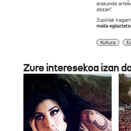
erakunde arteko
dezan”.
Zupiriak iragar
maila egiaztatz
Kultura
E
Zure interesekoa izan d