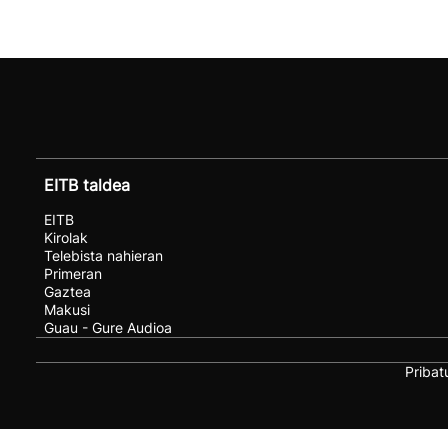
EITB taldea
EITB
Kirolak
Telebista nahieran
Primeran
Gaztea
Makusi
Guau - Gure Audioa
Pribat