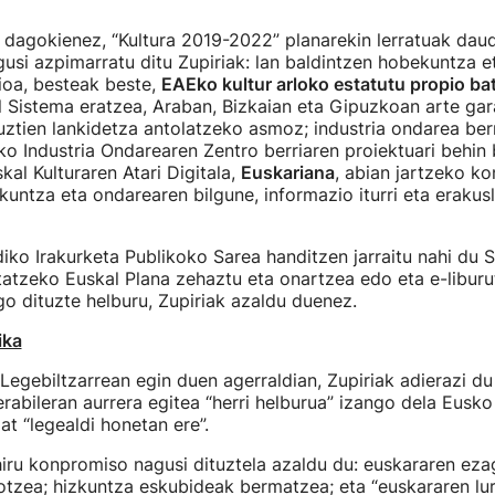
ei dagokienez, “Kultura 2019-2022” planarekin lerratuak dau
si azpimarratu ditu Zupiriak: lan baldintzen hobekuntza e
ioa, besteak beste,
EAEko kultur arloko estatutu propio ba
 Sistema eratzea, Araban, Bizkaian eta Gipuzkoan arte gar
uztien lankidetza antolatzeko asmoz; industria ondarea be
o Industria Ondarearen Zentro berriaren proiektuari behin 
kal Kulturaren Atari Digitala,
Euskariana
, abian jartzeko k
kuntza eta ondarearen bilgune, informazio iturri eta erakusl
iko Irakurketa Publikoko Sarea handitzen jarraitu nahi du S
tatzeko Euskal Plana zehaztu eta onartzea edo eta e-liburu
ngo dituzte helburu, Zupiriak azaldu duenez.
ika
Legebiltzarrean egin duen agerraldian, Zupiriak adierazi d
rabileran aurrera egitea “herri helburua” izango dela Eusko
at “legealdi honetan ere”.
hiru konpromiso nagusi dituztela azaldu du: euskararen eza
otzea; hizkuntza eskubideak bermatzea; eta “euskararen lur