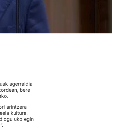
ruak agerraldia
zordean, bere
eko.
ri arintzera
eela kultura,
 diogu uko egin
”.