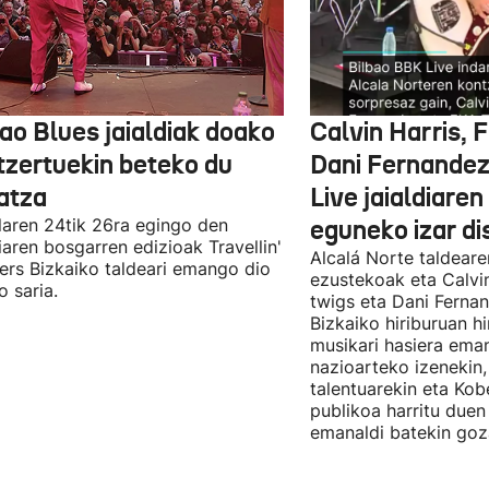
ao Blues jaialdiak doako
Calvin Harris, 
tzertuekin beteko du
Dani Fernandez
atza
Live jaialdiaren
laren 24tik 26ra egingo den
eguneko izar di
diaren bosgarren edizioak Travellin'
Alcalá Norte taldear
ers Bizkaiko taldeari emango dio
ezustekoak eta Calvin
o saria.
twigs eta Dani Ferna
Bizkaiko hiriburuan h
musikari hasiera eman
nazioarteko izenekin,
talentuarekin eta Ko
publikoa harritu due
emanaldi batekin goz