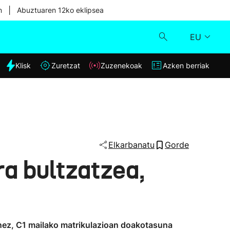
|
n
Abuztuaren 12ko eklipsea
EU
dia
Klisk
Zuretzat
Zuzenekoak
Azken berriak
Klisk
Zuzenekoak
Zuretzat
Elkarbanatu
Gorde
ra bultzatzea,
Azken berriak
enez, C1 mailako matrikulazioan doakotasuna