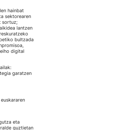
den hainbat
ta sektorearen
t
sortuz;
aikidea lantzen
rreskuratzeko
betiko bultzada
onpromisoa,
eiho digital
ailak:
tegia garatzen
u euskararen
gutza eta
ralde guztietan