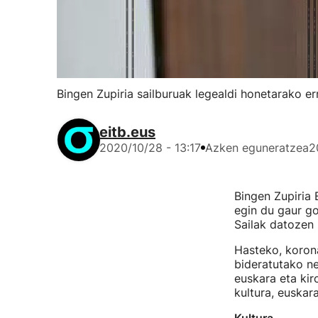
Bingen Zupiria sailburuak legealdi honetarako er
eitb.eus
2020/10/28 - 13:17
Azken eguneratzea
2
Bingen Zupiria 
egin du gaur go
Sailak datozen 
Hasteko, korona
bideratutako ne
euskara eta kir
kultura, euskara