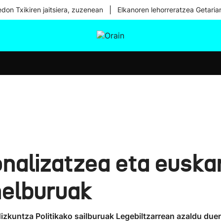
|
don Txikiren jaitsiera, zuzenean
Elkanoren lehorreratzea Getaria
tura
Ikusmiran
Egural
Osasuna
Teknologia
nalizatzea eta euska
helburuak
 Hizkuntza Politikako sailburuak Legebiltzarrean azaldu du