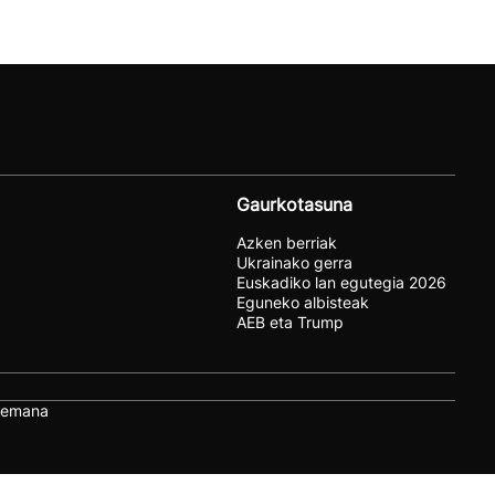
Gaurkotasuna
Azken berriak
Ukrainako gerra
Euskadiko lan egutegia 2026
Eguneko albisteak
AEB eta Trump
remana