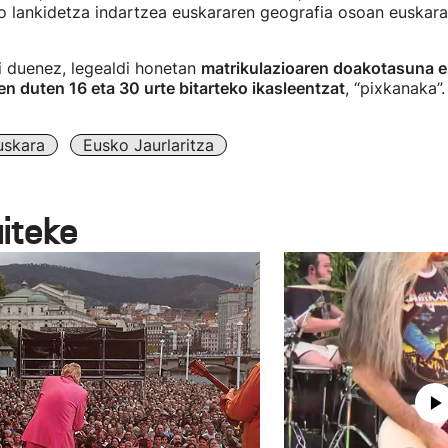
 lankidetza indartzea euskararen geografia osoan euskara
ri duenez, legealdi honetan
matrikulazioaren doakotasuna e
en duten 16 eta 30 urte bitarteko ikasleentzat
, “pixkanaka”.
uskara
Eusko Jaurlaritza
aiteke