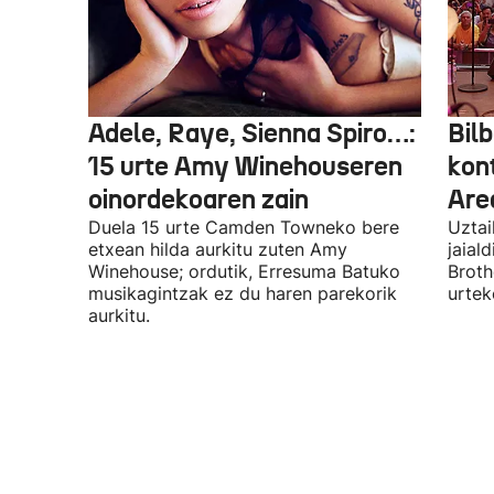
Adele, Raye, Sienna Spiro…:
Bilb
15 urte Amy Winehouseren
kon
oinordekoaren zain
Are
Duela 15 urte Camden Towneko bere
Uztai
etxean hilda aurkitu zuten Amy
jaial
Winehouse; ordutik, Erresuma Batuko
Broth
musikagintzak ez du haren parekorik
urtek
aurkitu.