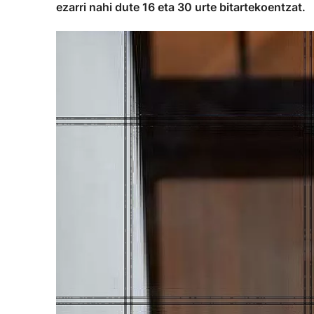
ezarri nahi dute 16 eta 30 urte bitartekoentzat.