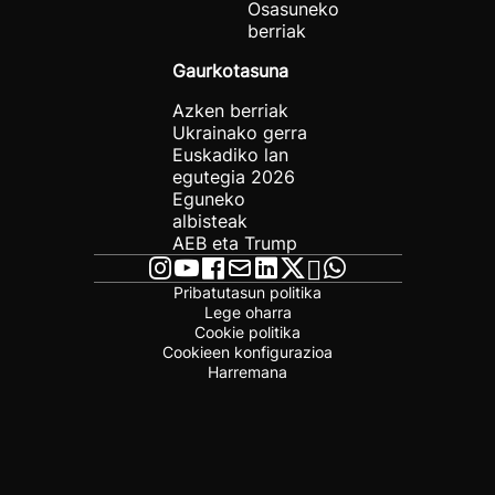
Osasuneko
berriak
Gaurkotasuna
Azken berriak
Ukrainako gerra
Euskadiko lan
egutegia 2026
Eguneko
albisteak
AEB eta Trump
Pribatutasun politika
Lege oharra
Cookie politika
Cookieen konfigurazioa
Harremana