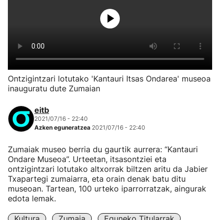
Ontzigintzari lotutako 'Kantauri Itsas Ondarea' museoa
inauguratu dute Zumaian
eitb
2021/07/16 - 22:40
Azken eguneratzea
2021/07/16 - 22:40
Zumaiak museo berria du gaurtik aurrera: “Kantauri
Ondare Museoa”. Urteetan, itsasontziei eta
ontzigintzari lotutako altxorrak biltzen aritu da Jabier
Txapartegi zumaiarra, eta orain denak batu ditu
museoan. Tartean, 100 urteko iparrorratzak, aingurak
edota lemak.
Kultura
Zumaia
Eguneko Titularrak