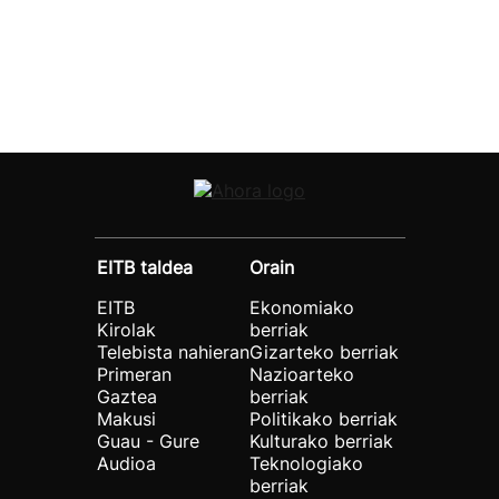
EITB taldea
Orain
EITB
Ekonomiako
Kirolak
berriak
Telebista nahieran
Gizarteko berriak
Primeran
Nazioarteko
Gaztea
berriak
Makusi
Politikako berriak
Guau - Gure
Kulturako berriak
Audioa
Teknologiako
berriak