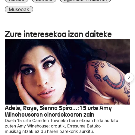
Museoak
Zure interesekoa izan daiteke
Adele, Raye, Sienna Spiro…: 15 urte Amy
Winehouseren oinordekoaren zain
Duela 15 urte Camden Towneko bere etxean hilda aurkitu
zuten Amy Winehouse; ordutik, Erresuma Batuko
musikagintzak ez du haren parekorik aurkitu.