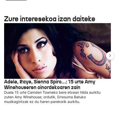
Zure interesekoa izan daiteke
Adele, Raye, Sienna Spiro…: 15 urte Amy
Winehouseren oinordekoaren zain
Duela 15 urte Camden Towneko bere etxean hilda aurkitu
zuten Amy Winehouse; ordutik, Erresuma Batuko
musikagintzak ez du haren parekorik aurkitu.