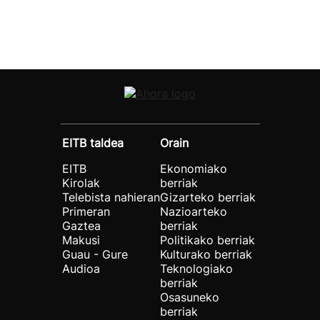
EITB taldea
Orain
EITB
Ekonomiako
Kirolak
berriak
Telebista nahieran
Gizarteko berriak
Primeran
Nazioarteko
Gaztea
berriak
Makusi
Politikako berriak
Guau - Gure
Kulturako berriak
Audioa
Teknologiako
berriak
Osasuneko
berriak