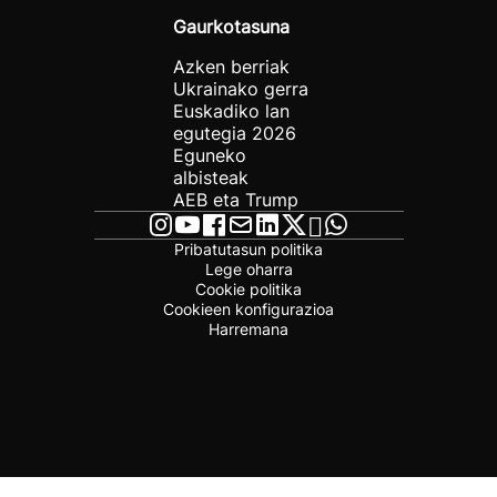
Gaurkotasuna
Azken berriak
Ukrainako gerra
Euskadiko lan
egutegia 2026
Eguneko
albisteak
AEB eta Trump
Pribatutasun politika
Lege oharra
Cookie politika
Cookieen konfigurazioa
Harremana