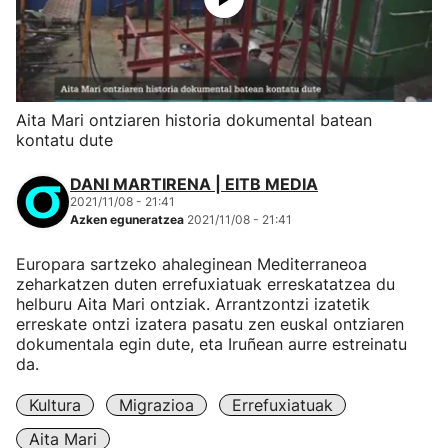
Aita Mari ontziaren historia dokumental batean
kontatu dute
DANI MARTIRENA | EITB MEDIA
2021/11/08 - 21:41
Azken eguneratzea
2021/11/08 - 21:41
Europara sartzeko ahaleginean Mediterraneoa
zeharkatzen duten errefuxiatuak erreskatatzea du
helburu Aita Mari ontziak. Arrantzontzi izatetik
erreskate ontzi izatera pasatu zen euskal ontziaren
dokumentala egin dute, eta Iruñean aurre estreinatu
da.
Kultura
Migrazioa
Errefuxiatuak
Aita Mari