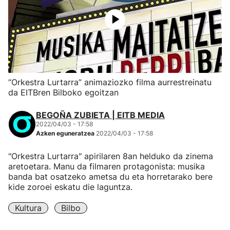
“Orkestra Lurtarra” animaziozko filma aurrestreinatu
da EITBren Bilboko egoitzan
BEGOÑA ZUBIETA | EITB MEDIA
2022/04/03 - 17:58
Azken eguneratzea
2022/04/03 - 17:58
"Orkestra Lurtarra" apirilaren 8an helduko da zinema
aretoetara. Manu da filmaren protagonista: musika
banda bat osatzeko ametsa du eta horretarako bere
kide zoroei eskatu die laguntza.
Kultura
Bilbo