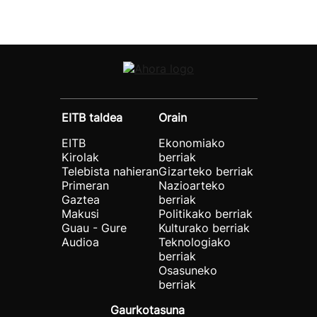
EITB taldea
Orain
EITB
Ekonomiako
Kirolak
berriak
Telebista nahieran
Gizarteko berriak
Primeran
Nazioarteko
Gaztea
berriak
Makusi
Politikako berriak
Guau - Gure
Kulturako berriak
Audioa
Teknologiako
berriak
Osasuneko
berriak
Gaurkotasuna