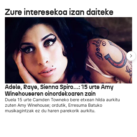
Zure interesekoa izan daiteke
Adele, Raye, Sienna Spiro…: 15 urte Amy
Winehouseren oinordekoaren zain
Duela 15 urte Camden Towneko bere etxean hilda aurkitu
zuten Amy Winehouse; ordutik, Erresuma Batuko
musikagintzak ez du haren parekorik aurkitu.