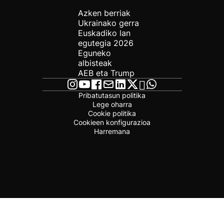
Azken berriak
Ukrainako gerra
Euskadiko lan
egutegia 2026
Eguneko
albisteak
AEB eta Trump
Pribatutasun politika
Lege oharra
Cookie politika
Cookieen konfigurazioa
Harremana