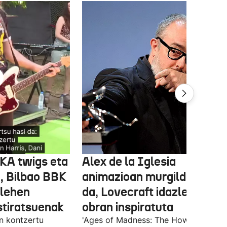
FKA twigs eta
Alex de la Iglesia
, Bilbao BBK
animazioan murgilduko
 lehen
da, Lovecraft idazlearen
stiratsuenak
obran inspiratuta
en kontzertu
'Ages of Madness: The Howling of th