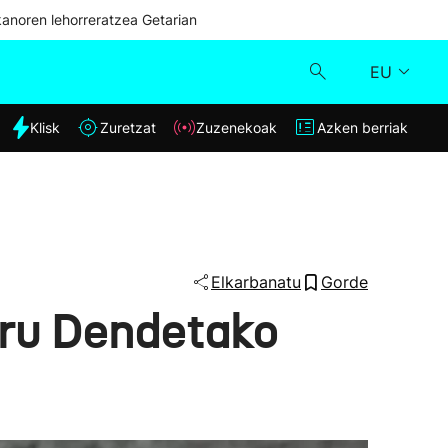
kanoren lehorreratzea Getarian
EU
dia
Klisk
Zuretzat
Zuzenekoak
Azken berriak
Klisk
Zuzenekoak
Zuretzat
Elkarbanatu
Gorde
uru Dendetako
Azken berriak