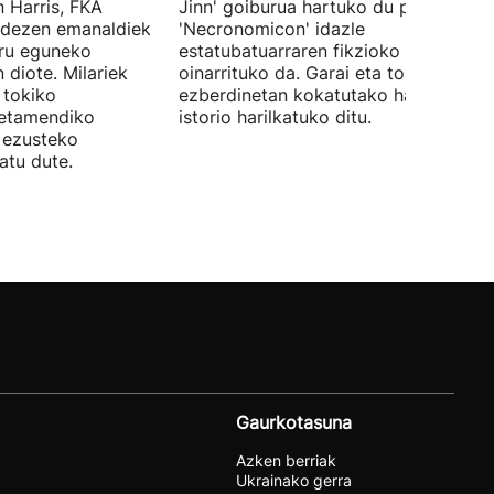
 Harris, FKA
Jinn' goiburua hartuko du pelikulak, e
ndezen emanaldiek
'Necronomicon' idazle
iru eguneko
estatubatuarraren fikzioko liburuan
 diote. Milariek
oinarrituko da. Garai eta toki
 tokiko
ezberdinetan kokatutako hainbat
betamendiko
istorio harilkatuko ditu.
n ezusteko
atu dute.
Gaurkotasuna
Azken berriak
Ukrainako gerra