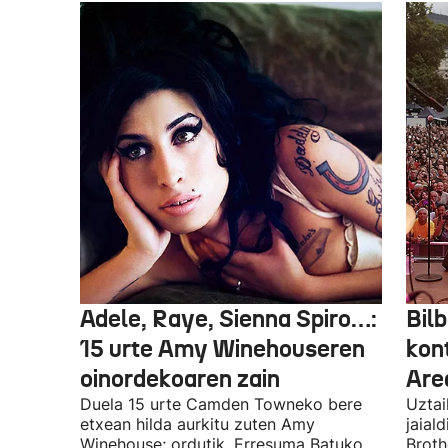
Adele, Raye, Sienna Spiro…:
Bilb
15 urte Amy Winehouseren
kon
oinordekoaren zain
Are
Duela 15 urte Camden Towneko bere
Uztai
etxean hilda aurkitu zuten Amy
jaial
Winehouse; ordutik, Erresuma Batuko
Broth