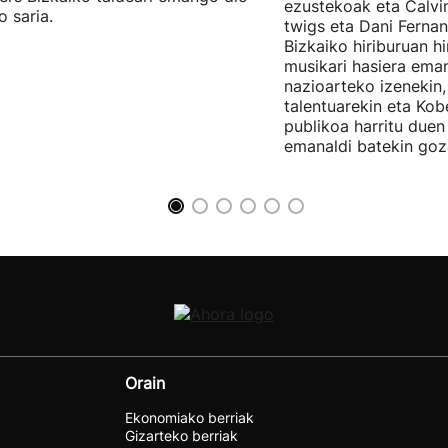
ezustekoak eta Calvin
o saria.
twigs eta Dani Ferna
Bizkaiko hiriburuan h
musikari hasiera eman
nazioarteko izenekin,
talentuarekin eta Ko
publikoa harritu due
emanaldi batekin goz
Orain
Ekonomiako berriak
Gizarteko berriak