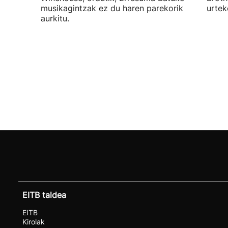
musikagintzak ez du haren parekorik
urtek
aurkitu.
EITB taldea
EITB
Kirolak