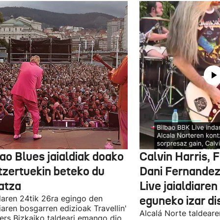
ao Blues jaialdiak doako
Calvin Harris, 
tzertuekin beteko du
Dani Fernandez
atza
Live jaialdiaren
laren 24tik 26ra egingo den
eguneko izar di
diaren bosgarren edizioak Travellin'
Alcalá Norte taldear
ers Bizkaiko taldeari emango dio