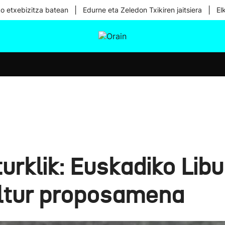
|
|
ko etxebizitza batean
Edurne eta Zeledon Txikiren jaitsiera
El
tura
Ikusmiran
Egural
Osasuna
Teknologia
urklik: Euskadiko Lib
ltur proposamena