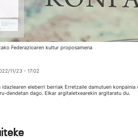
etako Federazioaren kultur proposamena
022/11/23 - 17:02
 idazlearen eleberri berriak Erretzaile damutuen konpainia 
u-dendetan dago. Elkar argitaletxearekin argitaratu du.
aiteke