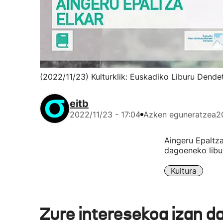
(2022/11/23) Kulturklik: Euskadiko Liburu Dend
eitb
2022/11/23 - 17:04
Azken eguneratzea
2
Aingeru Epaltza
dagoeneko libur
Kultura
Zure interesekoa izan d