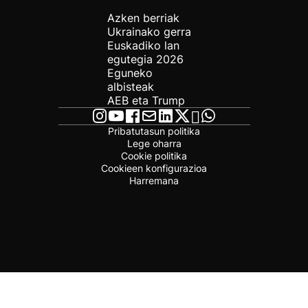
Azken berriak
Ukrainako gerra
Euskadiko lan
egutegia 2026
Eguneko
albisteak
AEB eta Trump
Pribatutasun politika
Lege oharra
Cookie politika
Cookieen konfigurazioa
Harremana