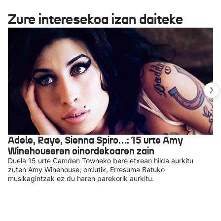
Zure interesekoa izan daiteke
Adele, Raye, Sienna Spiro…: 15 urte Amy
Winehouseren oinordekoaren zain
Duela 15 urte Camden Towneko bere etxean hilda aurkitu
zuten Amy Winehouse; ordutik, Erresuma Batuko
musikagintzak ez du haren parekorik aurkitu.