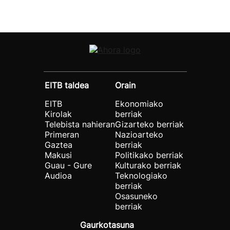
EITB taldea
Orain
EITB
Ekonomiako
Kirolak
berriak
Telebista nahieran
Gizarteko berriak
Primeran
Nazioarteko
Gaztea
berriak
Makusi
Politikako berriak
Guau - Gure
Kulturako berriak
Audioa
Teknologiako
berriak
Osasuneko
berriak
Gaurkotasuna