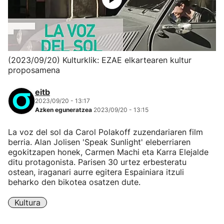
(2023/09/20) Kulturklik: EZAE elkartearen kultur
proposamena
eitb
2023/09/20 - 13:17
Azken eguneratzea
2023/09/20 - 13:15
La voz del sol da Carol Polakoff zuzendariaren film
berria. Alan Jolisen 'Speak Sunlight' eleberriaren
egokitzapen honek, Carmen Machi eta Karra Elejalde
ditu protagonista. Parisen 30 urtez erbesteratu
ostean, iraganari aurre egitera Espainiara itzuli
beharko den bikotea osatzen dute.
Kultura