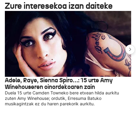
Zure interesekoa izan daiteke
Adele, Raye, Sienna Spiro…: 15 urte Amy
Winehouseren oinordekoaren zain
Duela 15 urte Camden Towneko bere etxean hilda aurkitu
zuten Amy Winehouse; ordutik, Erresuma Batuko
musikagintzak ez du haren parekorik aurkitu.