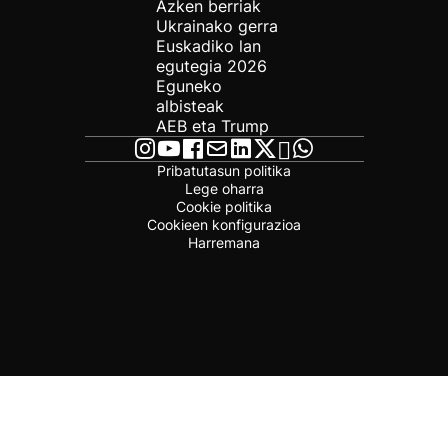
Azken berriak
Ukrainako gerra
Euskadiko lan
egutegia 2026
Eguneko
albisteak
AEB eta Trump
Pribatutasun politika
Lege oharra
Cookie politika
Cookieen konfigurazioa
Harremana