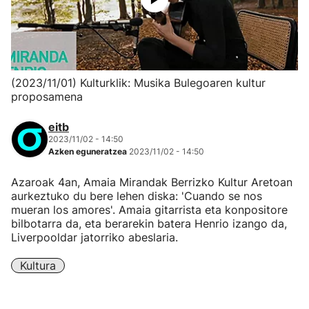
(2023/11/01) Kulturklik: Musika Bulegoaren kultur
proposamena
eitb
2023/11/02 - 14:50
Azken eguneratzea
2023/11/02 - 14:50
Azaroak 4an, Amaia Mirandak Berrizko Kultur Aretoan
aurkeztuko du bere lehen diska: 'Cuando se nos
mueran los amores'. Amaia gitarrista eta konpositore
bilbotarra da, eta berarekin batera Henrio izango da,
Liverpooldar jatorriko abeslaria.
Kultura