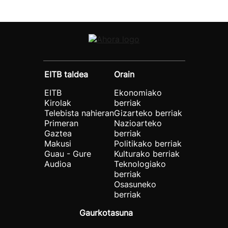
EITB taldea
Orain
EITB
Ekonomiako
Kirolak
berriak
Telebista nahieran
Gizarteko berriak
Primeran
Nazioarteko
Gaztea
berriak
Makusi
Politikako berriak
Guau - Gure
Kulturako berriak
Audioa
Teknologiako
berriak
Osasuneko
berriak
Gaurkotasuna