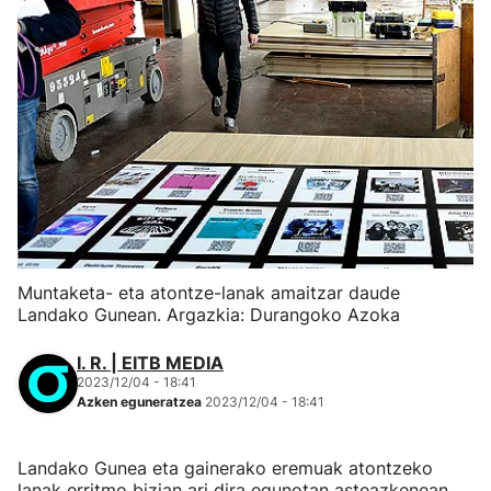
Muntaketa- eta atontze-lanak amaitzar daude
Landako Gunean. Argazkia: Durangoko Azoka
I. R. | EITB MEDIA
2023/12/04 - 18:41
Azken eguneratzea
2023/12/04 - 18:41
Landako Gunea eta gainerako eremuak atontzeko
lanak erritmo bizian ari dira egunotan asteazkenean,