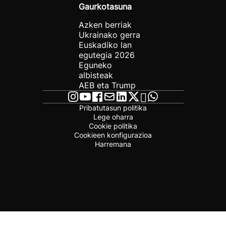
Gaurkotasuna
Azken berriak
Ukrainako gerra
Euskadiko lan
egutegia 2026
Eguneko
albisteak
AEB eta Trump
Pribatutasun politika
Lege oharra
Cookie politika
Cookieen konfigurazioa
Harremana