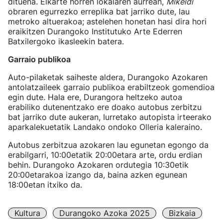
dituena. Elkarte horren lokalaren aurrean,
Mikeldi
obraren egurrezko erreplika bat jarriko dute, lau
metroko altuerakoa; astelehen honetan hasi dira hori
eraikitzen Durangoko Institutuko Arte Ederren
Batxilergoko ikasleekin batera.
Garraio publikoa
Auto-pilaketak saiheste aldera, Durangoko Azokaren
antolatzaileek garraio publikoa erabiltzeok gomendioa
egin dute. Hala ere, Durangora heltzeko autoa
erabiliko dutenentzako ere doako autobus zerbitzu
bat jarriko dute aukeran, Iurretako autopista irteerako
aparkalekuetatik Landako ondoko Olleria kaleraino.
Autobus zerbitzua azokaren lau egunetan egongo da
erabilgarri, 10:00etatik 20:00etara arte, ordu erdian
behin. Durangoko Azokaren ordutegia 10:30etik
20:00etarakoa izango da, baina azken egunean
18:00etan itxiko da.
Kultura
Durangoko Azoka 2025
Bizkaia