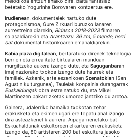
melodikoa entzun ahalko dira, baita fantasiaz
betetako Yogurinha Borovaren kontzertua ere.
Irudienea
n, dokumentalek hartuko dute
protagonismoa, Gure Zirkuari buruzko lanaren
aurrestreinaldiarekin,
Bidasoa 2018-2023
filmaren
solasaldiarekin eta
Arantzazu. 36 zm, 5 mende, herri
bat
dokumental historikoaren emanaldiarekin.
Kabia plaza digitalean
, bertaratuko direnek teknologia
berrien eta errealitate birtualaren munduan
murgiltzeko aukera izango dute, eta
Saguganbara
n
imajinaziorako txokoa izango dute haurrek eta
familiek. Azkenik, arte eszenikoen
Szenatokia
n (San
Agustin kulturgunea), Taulelak konpainia durangarrak
Euskaldungak
obra estreinatuko du, eta Mikel
Martinezen bakarrizketak umorez jantziko du aretoa.
Gainera, udalerriko hamaika txokotan zehar
erakusketa eta ekimen ugari ere topatu ahal izango
dira asteazkenetik aurrera. Aipagarrienetako bat
Eskuahaldunak eskultoreen elkartearen erakusketa
izango da, 80 artistaren 200 bat eskultura jasoko