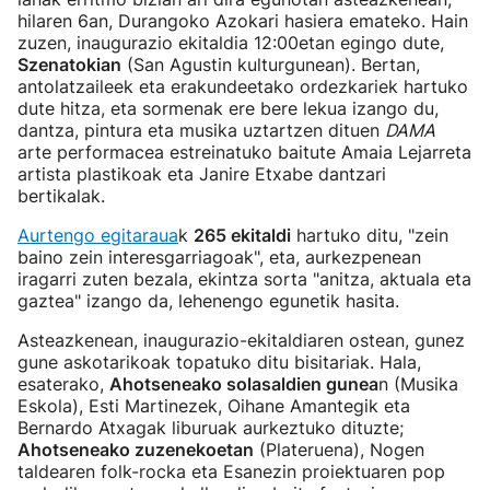
hilaren 6an, Durangoko Azokari hasiera emateko. Hain
zuzen, inaugurazio ekitaldia 12:00etan egingo dute,
Szenatokian
(San Agustin kulturgunean). Bertan,
antolatzaileek eta erakundeetako ordezkariek hartuko
dute hitza, eta sormenak ere bere lekua izango du,
dantza, pintura eta musika uztartzen dituen
DAMA
arte performacea estreinatuko baitute Amaia Lejarreta
artista plastikoak eta Janire Etxabe dantzari
bertikalak.
Aurtengo egitaraua
k
265 ekitaldi
hartuko ditu, "zein
baino zein interesgarriagoak", eta, aurkezpenean
iragarri zuten bezala, ekintza sorta "anitza, aktuala eta
gaztea" izango da, lehenengo egunetik hasita.
Asteazkenean, inaugurazio-ekitaldiaren ostean, gunez
gune askotarikoak topatuko ditu bisitariak. Hala,
esaterako,
Ahotseneako solasaldien gunea
n (Musika
Eskola), Esti Martinezek, Oihane Amantegik eta
Bernardo Atxagak liburuak aurkeztuko dituzte;
Ahotseneako zuzenekoetan
(Plateruena), Nogen
taldearen folk-rocka eta Esanezin proiektuaren pop