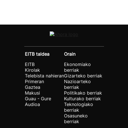
EITB taldea
Orain
EITB
Ekonomiako
Kirolak
berriak
Telebista nahieran
Gizarteko berriak
Primeran
Nazioarteko
Gaztea
berriak
Makusi
Politikako berriak
Guau - Gure
Kulturako berriak
Audioa
Teknologiako
berriak
Osasuneko
berriak