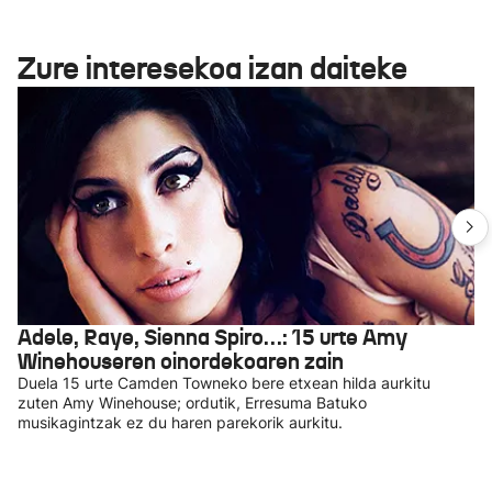
Zure interesekoa izan daiteke
Adele, Raye, Sienna Spiro…: 15 urte Amy
Winehouseren oinordekoaren zain
Duela 15 urte Camden Towneko bere etxean hilda aurkitu
zuten Amy Winehouse; ordutik, Erresuma Batuko
musikagintzak ez du haren parekorik aurkitu.