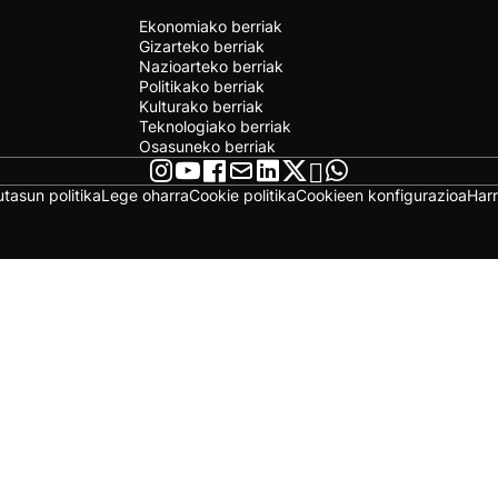
Ekonomiako berriak
Gizarteko berriak
Nazioarteko berriak
Politikako berriak
Kulturako berriak
Teknologiako berriak
Osasuneko berriak
utasun politika
Lege oharra
Cookie politika
Cookieen konfigurazioa
Har