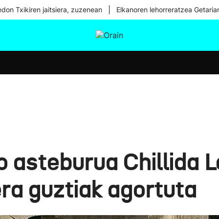
|
don Txikiren jaitsiera, zuzenean
Elkanoren lehorreratzea Getaria
tura
Ikusmiran
Egural
Osasuna
Teknologia
 asteburua Chillida L
era guztiak agortuta