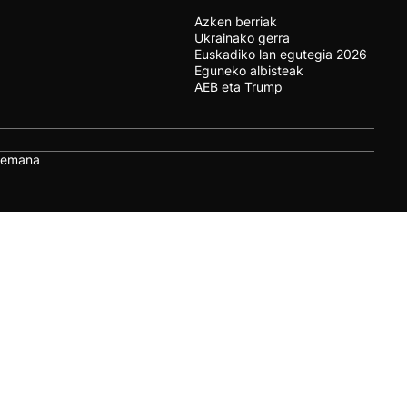
Azken berriak
Ukrainako gerra
Euskadiko lan egutegia 2026
Eguneko albisteak
AEB eta Trump
remana