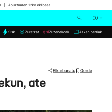
|
n
Abuztuaren 12ko eklipsea
EU
dia
Klisk
Zuretzat
Zuzenekoak
Azken berriak
Klisk
Zuzenekoak
Zuretzat
Elkarbanatu
Gorde
ekun, ate
Azken berriak