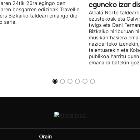
laren 24tik 26ra egingo den
eguneko izar di
diaren bosgarren edizioak Travellin'
Alcalá Norte taldear
ers Bizkaiko taldeari emango dio
ezustekoak eta Calvin
o saria.
twigs eta Dani Ferna
Bizkaiko hiriburuan h
musikari hasiera eman
nazioarteko izenekin,
talentuarekin eta Ko
publikoa harritu due
emanaldi batekin goz
Orain