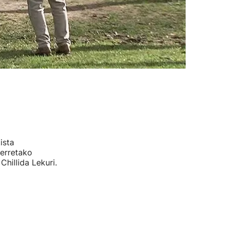
ista
derretako
hillida Lekuri.