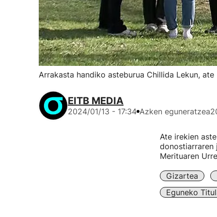
Arrakasta handiko asteburua Chillida Lekun, ate 
EITB MEDIA
2024/01/13 - 17:34
Azken eguneratzea
2
Ate irekien ast
donostiarraren 
Merituaren Urr
Gizartea
Eguneko Titul