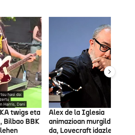
FKA twigs eta
Alex de la Iglesia
, Bilbao BBK
animazioan murgilduko
 lehen
da, Lovecraft idazlearen