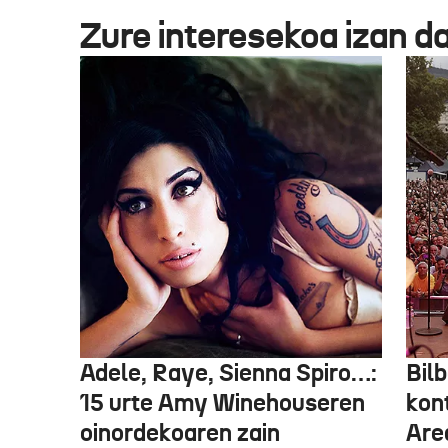
Zure interesekoa izan d
Adele, Raye, Sienna Spiro…:
Bilb
15 urte Amy Winehouseren
kon
oinordekoaren zain
Are