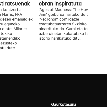
stiratsuenak
obran inspiratuta
en kontzertu
'Ages of Madness: The Howling of th
 Harris, FKA
Jinn' goiburua hartuko du pelikulak, e
ndezen emanaldiek
'Necronomicon' idazle
iru eguneko
estatubatuarraren fikzioko liburuan
 diote. Milariek
oinarrituko da. Garai eta toki
 tokiko
ezberdinetan kokatutako hainbat
betamendiko
istorio harilkatuko ditu.
n ezusteko
atu dute.
Gaurkotasuna