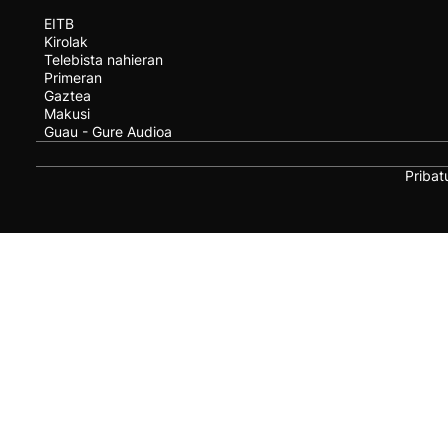
EITB
Kirolak
Telebista nahieran
Primeran
Gaztea
Makusi
Guau - Gure Audioa
Pribat