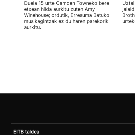
Duela 15 urte Camden Towneko bere
Uztai
etxean hilda aurkitu zuten Amy
jaial
Winehouse; ordutik, Erresuma Batuko
Broth
musikagintzak ez du haren parekorik
urtek
aurkitu.
EITB taldea