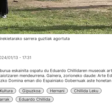
irekietarako sarrera guztiak agortuta
024/01/13 - 17:31
eburua eskainita ospatu du Eduardo Chillidaren museoak art
jaiotzaren mendeurrena. Gainera, zorioneko daude: Arte E
ezko Domina eman dio Espainiako Gobernuak aste honetan C
Kultura
Gipuzkoa
Hernani
Chillida Leku
arrak
Eduardo Chillida