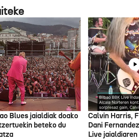
aiteke
ao Blues jaialdiak doako
Calvin Harris, 
tzertuekin beteko du
Dani Fernandez
atza
Live jaialdiaren