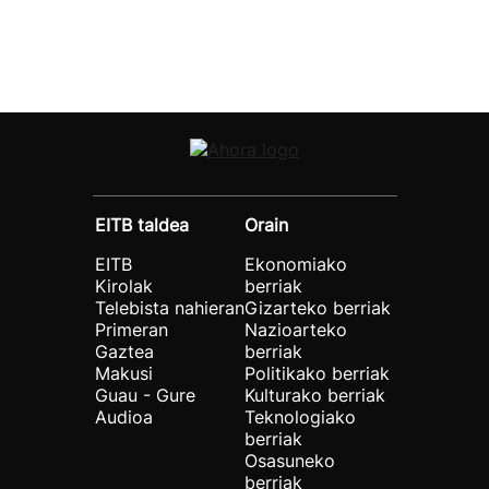
EITB taldea
Orain
EITB
Ekonomiako
Kirolak
berriak
Telebista nahieran
Gizarteko berriak
Primeran
Nazioarteko
Gaztea
berriak
Makusi
Politikako berriak
Guau - Gure
Kulturako berriak
Audioa
Teknologiako
berriak
Osasuneko
berriak