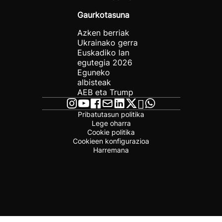
Gaurkotasuna
Azken berriak
Ukrainako gerra
Euskadiko lan
egutegia 2026
Eguneko
albisteak
AEB eta Trump
Pribatutasun politika
Lege oharra
Cookie politika
Cookieen konfigurazioa
Harremana