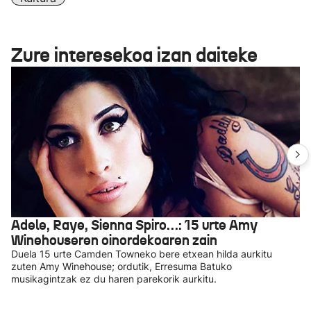
Zure interesekoa izan daiteke
Adele, Raye, Sienna Spiro…: 15 urte Amy
Winehouseren oinordekoaren zain
Duela 15 urte Camden Towneko bere etxean hilda aurkitu
zuten Amy Winehouse; ordutik, Erresuma Batuko
musikagintzak ez du haren parekorik aurkitu.