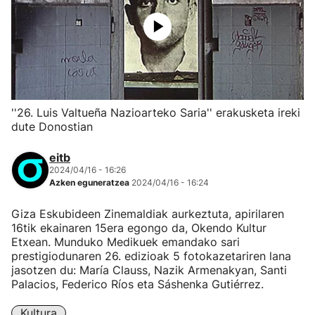
''26. Luis Valtueña Nazioarteko Saria'' erakusketa ireki
dute Donostian
eitb
2024/04/16 - 16:26
Azken eguneratzea
2024/04/16 - 16:24
Giza Eskubideen Zinemaldiak aurkeztuta, apirilaren
16tik ekainaren 15era egongo da, Okendo Kultur
Etxean. Munduko Medikuek emandako sari
prestigiodunaren 26. edizioak 5 fotokazetariren lana
jasotzen du: María Clauss, Nazik Armenakyan, Santi
Palacios, Federico Ríos eta Sáshenka Gutiérrez.
Kultura