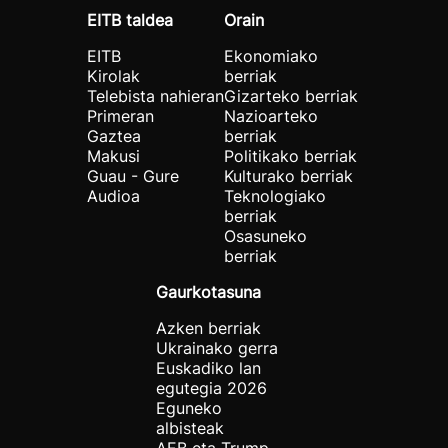
EITB taldea
Orain
EITB
Ekonomiako
Kirolak
berriak
Telebista nahieran
Gizarteko berriak
Primeran
Nazioarteko
Gaztea
berriak
Makusi
Politikako berriak
Guau - Gure
Kulturako berriak
Audioa
Teknologiako
berriak
Osasuneko
berriak
Gaurkotasuna
Azken berriak
Ukrainako gerra
Euskadiko lan
egutegia 2026
Eguneko
albisteak