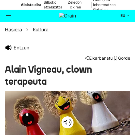
Bilboko
Zeledon
|
|
Albiste dira
lehorreratzea
etxebizitza
Txikiren
Getarian
batean
jaitsiera
EU
Hasiera
Kultura
Aktualitatea
Bilatzailea
Politika
Entzun
Elkarbanatu
Gorde
Kultura
Alain Vigneau, clown
terapeuta
Ikusmiran
Eguraldia