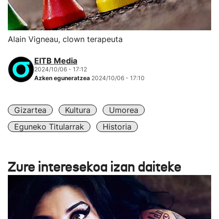
Alain Vigneau, clown terapeuta
EITB Media
2024/10/06 - 17:12
Azken eguneratzea
2024/10/06 - 17:10
Gizartea
Kultura
Umorea
Eguneko Titularrak
Historia
Zure interesekoa izan daiteke