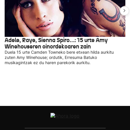
Adele, Raye, Sienna Spiro…: 15 urte Amy
Winehouseren oinordekoaren zain
Duela 15 urte Camden Towneko bere etxean hilda aurkitu
zuten Amy Winehouse; ordutik, Erresuma Batuko
musikagintzak ez du haren parekorik aurkitu.