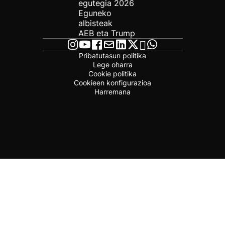
egutegia 2026
Eguneko
albisteak
AEB eta Trump
Pribatutasun politika
Lege oharra
Cookie politika
Cookieen konfigurazioa
Harremana