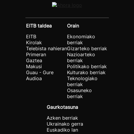
EITB taldea
Orain
EITB
Ekonomiako
Kirolak
berriak
Telebista nahieran
Gizarteko berriak
Primeran
Nazioarteko
Gaztea
berriak
Makusi
Politikako berriak
Guau - Gure
Kulturako berriak
Audioa
Teknologiako
berriak
Osasuneko
berriak
Gaurkotasuna
Azken berriak
Ukrainako gerra
Euskadiko lan