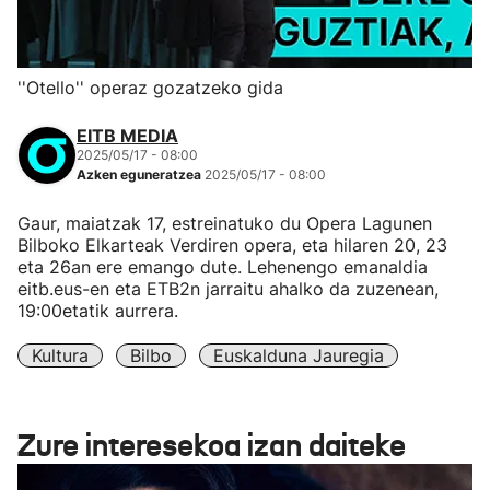
''Otello'' operaz gozatzeko gida
EITB MEDIA
2025/05/17 - 08:00
Azken eguneratzea
2025/05/17 - 08:00
Gaur, maiatzak 17, estreinatuko du Opera Lagunen
Bilboko Elkarteak Verdiren opera, eta hilaren 20, 23
eta 26an ere emango dute. Lehenengo emanaldia
eitb.eus-en eta ETB2n jarraitu ahalko da zuzenean,
19:00etatik aurrera.
Kultura
Bilbo
Euskalduna Jauregia
Zure interesekoa izan daiteke