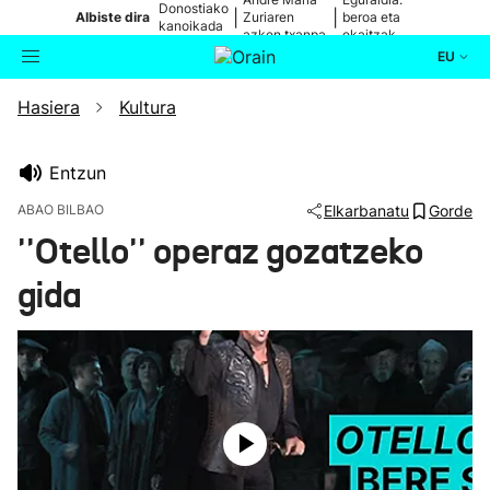
Donostiako
|
|
Albiste dira
Zuriaren
beroa eta
kanoikada
azken txanpa
ekaitzak
EU
Hasiera
Kultura
Aktualitatea
Bilatzailea
Politika
Entzun
ABAO BILBAO
Elkarbanatu
Gorde
Kultura
''Otello'' operaz gozatzeko
gida
Ikusmiran
Eguraldia