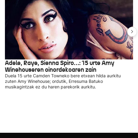
Adele, Raye, Sienna Spiro…: 15 urte Amy
Winehouseren oinordekoaren zain
Duela 15 urte Camden Towneko bere etxean hilda aurkitu
zuten Amy Winehouse; ordutik, Erresuma Batuko
musikagintzak ez du haren parekorik aurkitu.