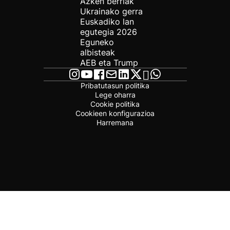
Azken berriak
Ukrainako gerra
Euskadiko lan
egutegia 2026
Eguneko
albisteak
AEB eta Trump
Pribatutasun politika
Lege oharra
Cookie politika
Cookieen konfigurazioa
Harremana