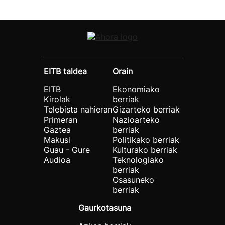
EITB taldea
Orain
EITB
Ekonomiako
Kirolak
berriak
Telebista nahieran
Gizarteko berriak
Primeran
Nazioarteko
Gaztea
berriak
Makusi
Politikako berriak
Guau - Gure
Kulturako berriak
Audioa
Teknologiako
berriak
Osasuneko
berriak
Gaurkotasuna