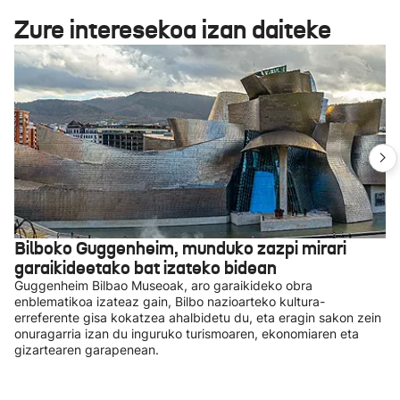
Zure interesekoa izan daiteke
Bilboko Guggenheim, munduko zazpi mirari
garaikideetako bat izateko bidean
Guggenheim Bilbao Museoak, aro garaikideko obra
enblematikoa izateaz gain, Bilbo nazioarteko kultura-
erreferente gisa kokatzea ahalbidetu du, eta eragin sakon zein
onuragarria izan du inguruko turismoaren, ekonomiaren eta
gizartearen garapenean.