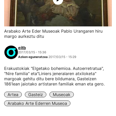
Arabako Arte Eder Museoak Pablo Urangaren hiru
margo aurkeztu ditu
eitb
2017/03/15 - 15:36
Azken eguneratzea
2017/03/15 - 15:29
Erakustokiak "Elgetako bohemioa. Autoerretratua",
"Nire familia" eta"Liniers jeneralaren atxiloketa"
margoak gehitu ditu bere bildumara, Gasteizen
1861ean jaiotako artistaren familiak eman eta gero.
Artea
Gasteiz
Museoak
Arabako Arte Ederren Museoa