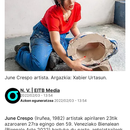
June Crespo artista. Argazkia: Xabier Urtasun.
N. V. | EITB Media
2022/02/03 - 13:54
Azken eguneratzea
2022/02/03 - 13:54
June Crespo
(Iruñea, 1982) artistak apirilaren 23tik
azaroaren 27ra egingo den 59. Veneziako Bienalean
(Biennale Arte 2022) hartuko du parte, antolatzaileek