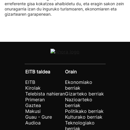
erreferente gisa kokatzea ahalbidetu du, eta eragin sakon zein
onuragarria izan du inguruko turismoaren, ekonomiaren eta
gizartearen garapenean.
EITB taldea
Orain
EITB
Ekonomiako
Kirolak
berriak
Telebista nahieran
Gizarteko berriak
Primeran
Nazioarteko
Gaztea
berriak
Makusi
Politikako berriak
Guau - Gure
Kulturako berriak
Audioa
Teknologiako
berriak