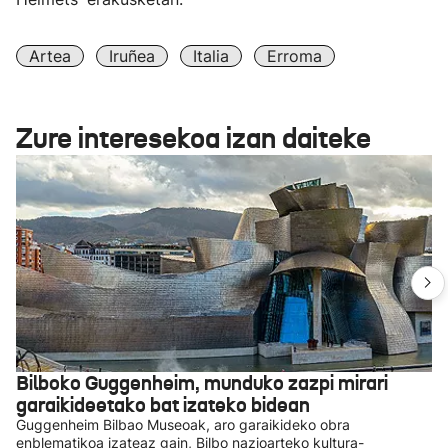
Artea
Iruñea
Italia
Erroma
Zure interesekoa izan daiteke
Bilboko Guggenheim, munduko zazpi mirari
garaikideetako bat izateko bidean
Guggenheim Bilbao Museoak, aro garaikideko obra
enblematikoa izateaz gain, Bilbo nazioarteko kultura-