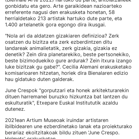
gonbidatu eta gero. Arte garaikidean nazioarteko
erreferente nagusi den erakusketa honetan, 58
herrialdetako 213 artistak hartuko dute parte, eta
1.400 artelanetik gora egongo dira ikusgai.
"Nola ari da aldatzen gizakiaren definizioa? Zerk
osatzen du bizitza eta zerk ezberdintzen ditu
landareak animalietatik, zerk gizakia, gizakia ez
denetik? Zein dira planetarekiko, beste pertsonekiko,
beste bizimoduekiko gure ardurak? Zein itxura izango
luke bizitzak gu gabe?". Cecilia Alemani erakusketako
komisarioaren hitzetan, horiek dira Bienalaren edizio
hau gidatuko duten galderak.
June Crespok "gorputzari eta honek arkitekturarekin
dituen harremanei buruzko hizkuntza bat lantzen du
eskulturatik", Etxepare Euskal Institututik azaldu
dutenez.
2021ean Artium Museoak iruindar artistaren
ibilbidearen une ezberdinetako lanak eta proiekturako
berariaz ekoitzitakoak bildu zituen 'June Crespo.
Helmets' erakusketan.