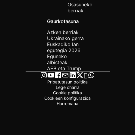
Osasuneko
berriak
Gaurkotasuna
Azken berriak
Ukrainako gerra
Euskadiko lan
egutegia 2026
Eguneko
albisteak
AEB eta Trump
Pribatutasun politika
Lege oharra
Cookie politika
Cookieen konfigurazioa
Harremana