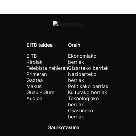
EITB taldea
Orain
EITB
Ekonomiako
Kirolak
berriak
Telebista nahieran
Gizarteko berriak
Primeran
Nazioarteko
Gaztea
berriak
Makusi
Politikako berriak
Guau - Gure
Kulturako berriak
Audioa
Teknologiako
berriak
Osasuneko
berriak
Gaurkotasuna