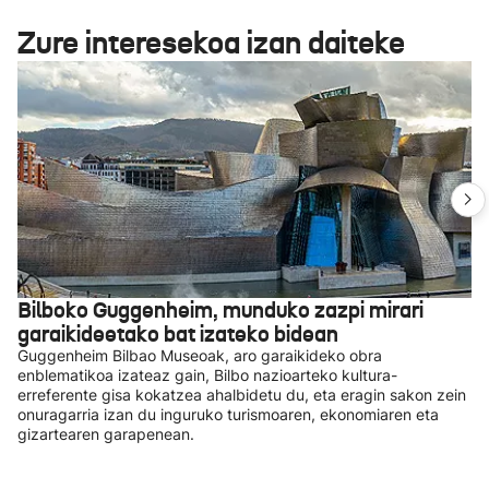
Zure interesekoa izan daiteke
Bilboko Guggenheim, munduko zazpi mirari
garaikideetako bat izateko bidean
Guggenheim Bilbao Museoak, aro garaikideko obra
enblematikoa izateaz gain, Bilbo nazioarteko kultura-
erreferente gisa kokatzea ahalbidetu du, eta eragin sakon zein
onuragarria izan du inguruko turismoaren, ekonomiaren eta
gizartearen garapenean.