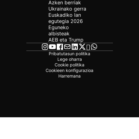
Azken berriak
Ukrainako gerra
Euskadiko lan
egutegia 2026
Eguneko
albisteak
AEB eta Trump
Pribatutasun politika
Lege oharra
Cookie politika
Cookieen konfigurazioa
Harremana