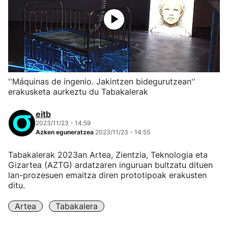
''Máquinas de ingenio. Jakintzen bidegurutzean''
erakusketa aurkeztu du Tabakalerak
eitb
2023/11/23 - 14:59
Azken eguneratzea
2023/11/23 - 14:55
Tabakalerak 2023an Artea, Zientzia, Teknologia eta
Gizartea (AZTG) ardatzaren inguruan bultzatu dituen
lan-prozesuen emaitza diren prototipoak erakusten
ditu.
Artea
Tabakalera