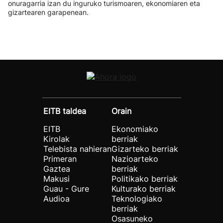
onuragarria izan du inguruko turismoaren, ekonomiaren eta
gizartearen garapenean.
EITB taldea
Orain
EITB
Ekonomiako
Kirolak
berriak
Telebista nahieran
Gizarteko berriak
Primeran
Nazioarteko
Gaztea
berriak
Makusi
Politikako berriak
Guau - Gure
Kulturako berriak
Audioa
Teknologiako
berriak
Osasuneko