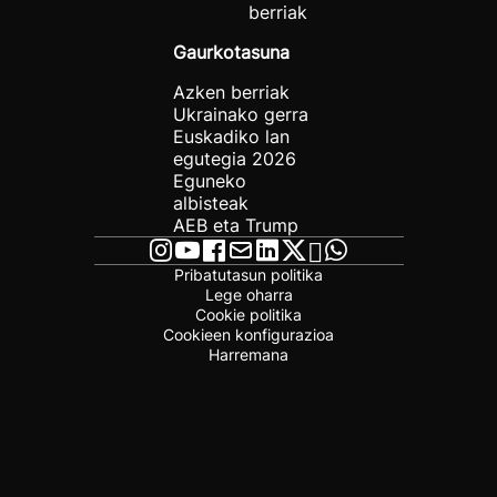
berriak
Gaurkotasuna
Azken berriak
Ukrainako gerra
Euskadiko lan
egutegia 2026
Eguneko
albisteak
AEB eta Trump
Pribatutasun politika
Lege oharra
Cookie politika
Cookieen konfigurazioa
Harremana