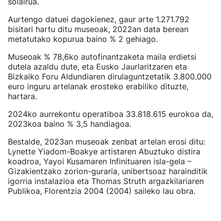
solairua.
Aurtengo datuei dagokienez, gaur arte 1.271.792
bisitari hartu ditu museoak, 2022an data berean
metatutako kopurua baino % 2 gehiago.
Museoak % 78,6ko autofinantzaketa maila erdietsi
dutela azaldu dute, eta Eusko Jaurlaritzaren eta
Bizkaiko Foru Aldundiaren dirulaguntzetatik 3.800.000
euro inguru artelanak erosteko erabiliko dituzte,
hartara.
2024ko aurrekontu operatiboa 33.818.615 eurokoa da,
2023koa baino % 3,5 handiagoa.
Bestalde, 2023an museoak zenbat artelan erosi ditu:
Lynette Yiadom-Boakye artistaren Abuztuko distira
koadroa, Yayoi Kusamaren Infinituaren isla-gela –
Gizakientzako zorion-guraria, unibertsoaz harainditik
igorria instalazioa eta Thomas Struth argazkilariaren
Publikoa, Florentzia 2004 (2004) saileko lau obra.