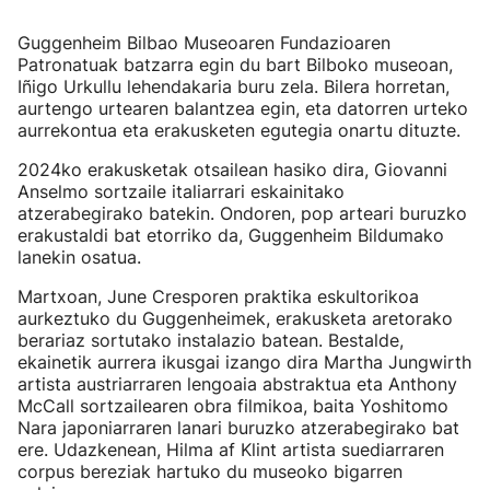
Guggenheim Bilbao Museoaren Fundazioaren
Patronatuak batzarra egin du bart Bilboko museoan,
Iñigo Urkullu lehendakaria buru zela. Bilera horretan,
aurtengo urtearen balantzea egin, eta datorren urteko
aurrekontua eta erakusketen egutegia onartu dituzte.
2024ko erakusketak otsailean hasiko dira, Giovanni
Anselmo sortzaile italiarrari eskainitako
atzerabegirako batekin. Ondoren, pop arteari buruzko
erakustaldi bat etorriko da, Guggenheim Bildumako
lanekin osatua.
Martxoan, June Cresporen praktika eskultorikoa
aurkeztuko du Guggenheimek, erakusketa aretorako
berariaz sortutako instalazio batean. Bestalde,
ekainetik aurrera ikusgai izango dira Martha Jungwirth
artista austriarraren lengoaia abstraktua eta Anthony
McCall sortzailearen obra filmikoa, baita Yoshitomo
Nara japoniarraren lanari buruzko atzerabegirako bat
ere. Udazkenean, Hilma af Klint artista suediarraren
corpus bereziak hartuko du museoko bigarren