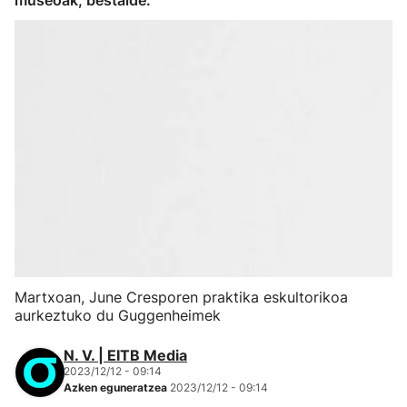
museoak, bestalde.
Martxoan, June Cresporen praktika eskultorikoa
aurkeztuko du Guggenheimek
N. V. | EITB Media
2023/12/12 - 09:14
Azken eguneratzea
2023/12/12 - 09:14