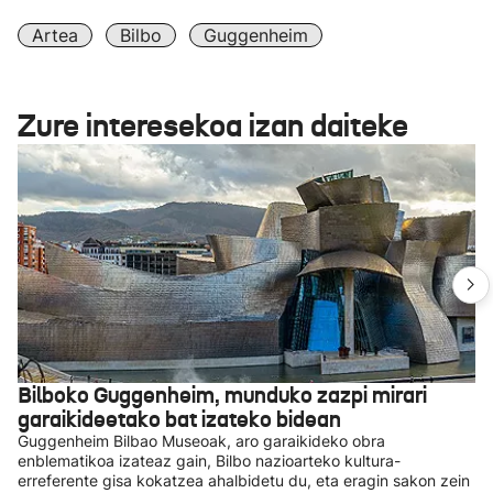
Artea
Bilbo
Guggenheim
Zure interesekoa izan daiteke
Bilboko Guggenheim, munduko zazpi mirari
garaikideetako bat izateko bidean
Guggenheim Bilbao Museoak, aro garaikideko obra
enblematikoa izateaz gain, Bilbo nazioarteko kultura-
erreferente gisa kokatzea ahalbidetu du, eta eragin sakon zein