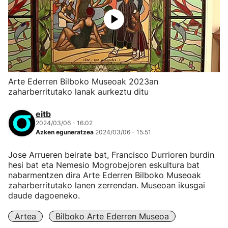
Arte Ederren Bilboko Museoak 2023an
zaharberritutako lanak aurkeztu ditu
eitb
2024/03/06 - 16:02
Azken eguneratzea
2024/03/06 - 15:51
Jose Arrueren beirate bat, Francisco Durrioren burdin
hesi bat eta Nemesio Mogrobejoren eskultura bat
nabarmentzen dira Arte Ederren Bilboko Museoak
zaharberritutako lanen zerrendan. Museoan ikusgai
daude dagoeneko.
Artea
Bilboko Arte Ederren Museoa