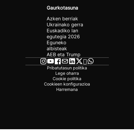
Gaurkotasuna
Azken berriak
Ukrainako gerra
Euskadiko lan
egutegia 2026
Eguneko
albisteak
AEB eta Trump
Pribatutasun politika
Lege oharra
Cookie politika
Cookieen konfigurazioa
Harremana