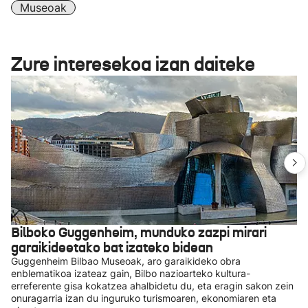
Museoak
Zure interesekoa izan daiteke
Bilboko Guggenheim, munduko zazpi mirari
garaikideetako bat izateko bidean
Guggenheim Bilbao Museoak, aro garaikideko obra
enblematikoa izateaz gain, Bilbo nazioarteko kultura-
erreferente gisa kokatzea ahalbidetu du, eta eragin sakon zein
onuragarria izan du inguruko turismoaren, ekonomiaren eta