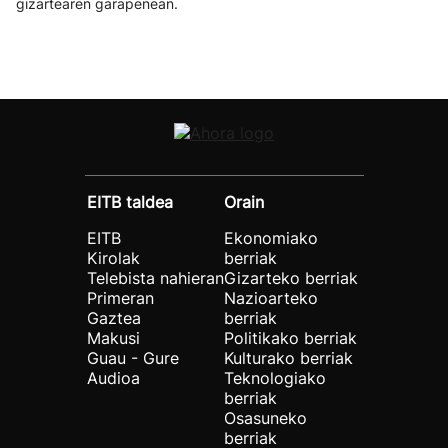
gizartearen garapenean.
EITB taldea
Orain
EITB
Ekonomiako
Kirolak
berriak
Telebista nahieran
Gizarteko berriak
Primeran
Nazioarteko
Gaztea
berriak
Makusi
Politikako berriak
Guau - Gure
Kulturako berriak
Audioa
Teknologiako
berriak
Osasuneko
berriak