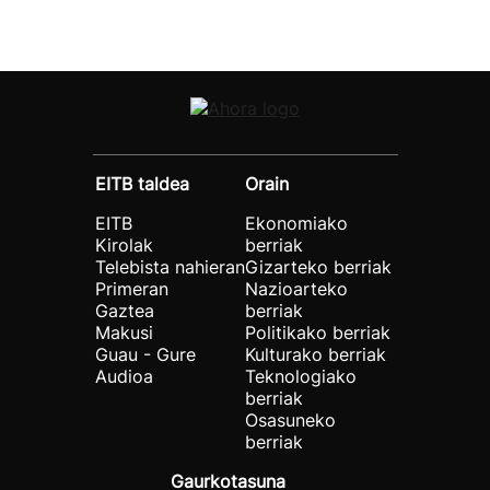
EITB taldea
Orain
EITB
Ekonomiako
Kirolak
berriak
Telebista nahieran
Gizarteko berriak
Primeran
Nazioarteko
Gaztea
berriak
Makusi
Politikako berriak
Guau - Gure
Kulturako berriak
Audioa
Teknologiako
berriak
Osasuneko
berriak
Gaurkotasuna