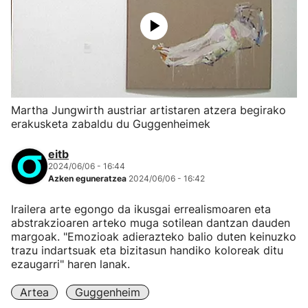
Martha Jungwirth austriar artistaren atzera begirako
erakusketa zabaldu du Guggenheimek
eitb
2024/06/06 - 16:44
Azken eguneratzea
2024/06/06 - 16:42
Irailera arte egongo da ikusgai errealismoaren eta
abstrakzioaren arteko muga sotilean dantzan dauden
margoak. "Emozioak adierazteko balio duten keinuzko
trazu indartsuak eta bizitasun handiko koloreak ditu
ezaugarri" haren lanak.
Artea
Guggenheim