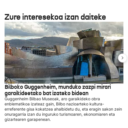
Zure interesekoa izan daiteke
Bilboko Guggenheim, munduko zazpi mirari
garaikideetako bat izateko bidean
Guggenheim Bilbao Museoak, aro garaikideko obra
enblematikoa izateaz gain, Bilbo nazioarteko kultura-
erreferente gisa kokatzea ahalbidetu du, eta eragin sakon zein
onuragarria izan du inguruko turismoaren, ekonomiaren eta
gizartearen garapenean.