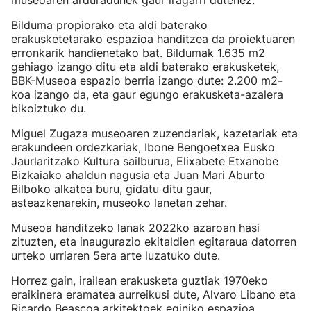
museoaren arduradunek gaur iragarri dutenez.
Bilduma propiorako eta aldi baterako
erakusketetarako espazioa handitzea da proiektuaren
erronkarik handienetako bat. Bildumak 1.635 m2
gehiago izango ditu eta aldi baterako erakusketek,
BBK-Museoa espazio berria izango dute: 2.200 m2-
koa izango da, eta gaur egungo erakusketa-azalera
bikoiztuko du.
Miguel Zugaza museoaren zuzendariak, kazetariak eta
erakundeen ordezkariak, Ibone Bengoetxea Eusko
Jaurlaritzako Kultura sailburua, Elixabete Etxanobe
Bizkaiako ahaldun nagusia eta Juan Mari Aburto
Bilboko alkatea buru, gidatu ditu gaur,
asteazkenarekin, museoko lanetan zehar.
Museoa handitzeko lanak 2022ko azaroan hasi
zituzten, eta inaugurazio ekitaldien egitaraua datorren
urteko urriaren 5era arte luzatuko dute.
Horrez gain, irailean erakusketa guztiak 1970eko
eraikinera eramatea aurreikusi dute, Alvaro Libano eta
Ricardo Beascoa arkitektoek eginiko espazioa