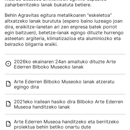
zaharberritzeko lanak bukatuta betiere.
Behin Agravitas egitura metalikoaren "eskeletoa"
altxatzeko lanak burututa (espero baino luzeago joan
dira, eraikitze-lanetan ari zen enpresa batek porrot
egin baitzuen), betetze-lanak egingo dituzte hurrengo
asteetan: argiteria, klimatizazioa eta aluminiozko eta
beirazko bilgarria eraiki.
2026ko ekainaren 24an amaituko dituzte Arte
Ederren Bilboko Museoko lanak
Arte Ederren Bilboko Museoko lanak atzeratu
egingo dira
2021eko irailean hasiko dira Bilboko Arte Ederren
Museoa handitzeko lanak
Arte Ederren Museoa handitzeko eta berritzeko
proiektua behin betiko onartu dute