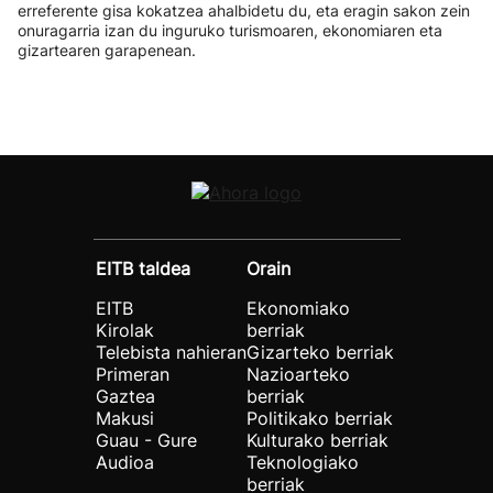
erreferente gisa kokatzea ahalbidetu du, eta eragin sakon zein
onuragarria izan du inguruko turismoaren, ekonomiaren eta
gizartearen garapenean.
EITB taldea
Orain
EITB
Ekonomiako
Kirolak
berriak
Telebista nahieran
Gizarteko berriak
Primeran
Nazioarteko
Gaztea
berriak
Makusi
Politikako berriak
Guau - Gure
Kulturako berriak
Audioa
Teknologiako
berriak