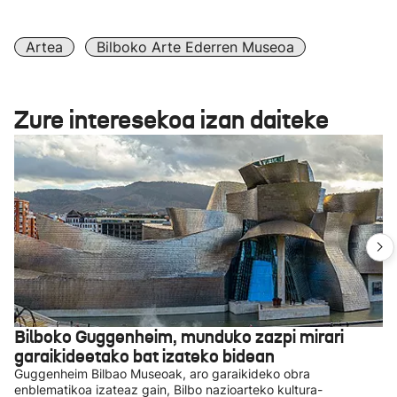
Artea
Bilboko Arte Ederren Museoa
Zure interesekoa izan daiteke
Bilboko Guggenheim, munduko zazpi mirari
garaikideetako bat izateko bidean
Guggenheim Bilbao Museoak, aro garaikideko obra
enblematikoa izateaz gain, Bilbo nazioarteko kultura-