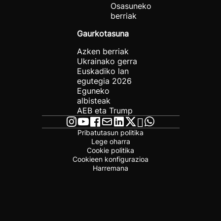
Osasuneko
berriak
Gaurkotasuna
Azken berriak
Ukrainako gerra
Euskadiko lan
egutegia 2026
Eguneko
albisteak
AEB eta Trump
Pribatutasun politika
Lege oharra
Cookie politika
Cookieen konfigurazioa
Harremana