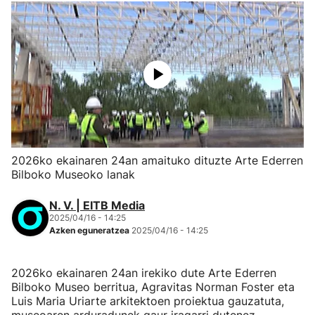
2026ko ekainaren 24an amaituko dituzte Arte Ederren
Bilboko Museoko lanak
N. V. | EITB Media
2025/04/16 - 14:25
Azken eguneratzea
2025/04/16 - 14:25
2026ko ekainaren 24an irekiko dute Arte Ederren
Bilboko Museo berritua, Agravitas Norman Foster eta
Luis Maria Uriarte arkitektoen proiektua gauzatuta,