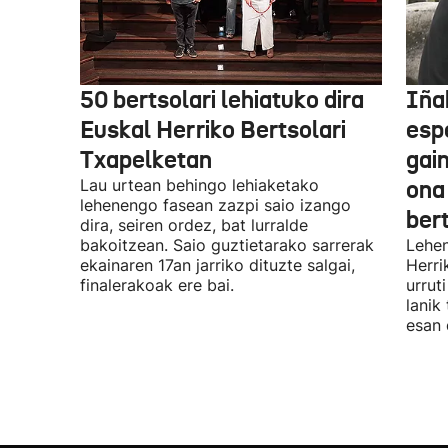
50 bertsolari lehiatuko dira
Iñak
Euskal Herriko Bertsolari
esp
Txapelketan
gain
Lau urtean behingo lehiaketako
ona
lehenengo fasean zazpi saio izango
ber
dira, seiren ordez, bat lurralde
bakoitzean. Saio guztietarako sarrerak
Lehen
ekainaren 17an jarriko dituzte salgai,
Herri
finalerakoak ere bai.
urrut
lanik
esan 