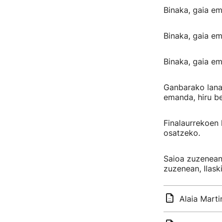
Binaka, gaia em
Binaka, gaia em
Binaka, gaia em
Ganbarako lana:
emanda, hiru be
Finalaurrekoen 
osatzeko.
Saioa zuzenean 
zuzenean, Ilask
Alaia Marti