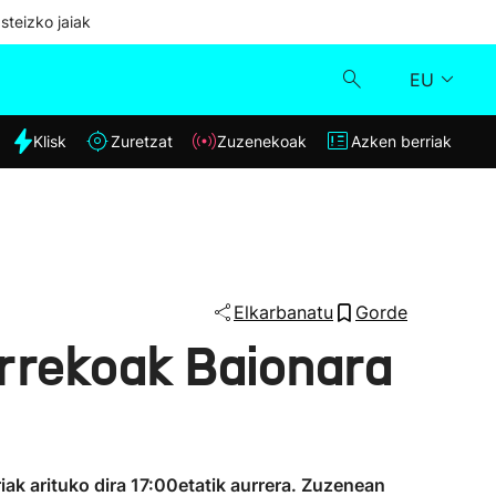
steizko jaiak
EU
dia
Klisk
Zuretzat
Zuzenekoak
Azken berriak
Klisk
Zuzenekoak
Zuretzat
Elkarbanatu
Gorde
urrekoak Baionara
Azken berriak
iak arituko dira 17:00etatik aurrera. Zuzenean