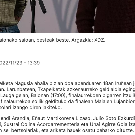
Baionako saioan, besteak beste. Argazkia: XDZ.
022/11/23 - 13:39
elketa Nagusia abaila bizian doa abenduaren 18an Iruñean 
an. Larunbatean, Txapelketak azkenaurreko geldialdia egin
 Lauga gelan, Baionan (17:00), finalaurrekoen bigarren itzul
 finalaurrekoa soilik geldituko da finalean Maialen Lujanbio
olari izango diren jakiteko.
ndi Arandia, Eñaut Martikorena Lizaso, Julio Soto Ezkurdi
i, Sustrai Colina Acordarrementeria eta Unai Agirre Goia iz
 sei bertsolariak, eta ariketa hauek osatu beharko dituzte.