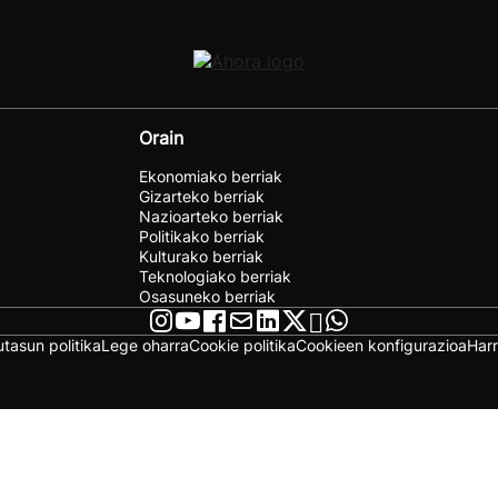
Orain
Ekonomiako berriak
Gizarteko berriak
Nazioarteko berriak
Politikako berriak
Kulturako berriak
Teknologiako berriak
Osasuneko berriak
utasun politika
Lege oharra
Cookie politika
Cookieen konfigurazioa
Har