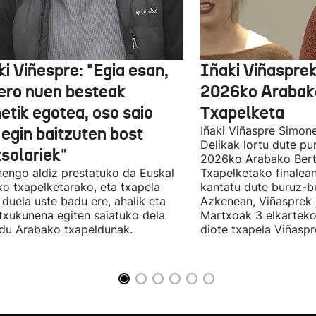
i Viñespre: "Egia esan,
Iñaki Viñasprek
ero nuen besteak
2026ko Arabako
etik egotea, oso saio
Txapelketa
 egin baitzuten bost
Iñaki Viñaspre Simon
Delikak lortu dute pu
tsolariek"
2026ko Arabako Bert
engo aldiz prestatuko da Euskal
Txapelketako finalean
ko txapelketarako, eta txapela
kantatu dute buruz-b
i duela uste badu ere, ahalik eta
Azkenean, Viñasprek j
 txukunena egiten saiatuko dela
Martxoak 3 elkarteko
du Arabako txapeldunak.
diote txapela Viñaspre