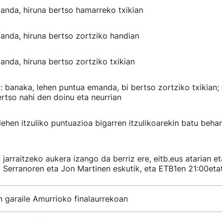
anda, hiruna bertso hamarreko txikian
anda, hiruna bertso zortziko handian
anda, hiruna bertso zortziko txikian
 banaka, lehen puntua emanda, bi bertso zortziko txikian; 
rtso nahi den doinu eta neurrian
lehen itzuliko puntuazioa bigarren itzulikoarekin batu beha
jarraitzeko aukera izango da berriz ere, eitb.eus atarian e
i Serranoren eta Jon Martinen eskutik, eta ETB1en 21:00etat
n garaile Amurrioko finalaurrekoan