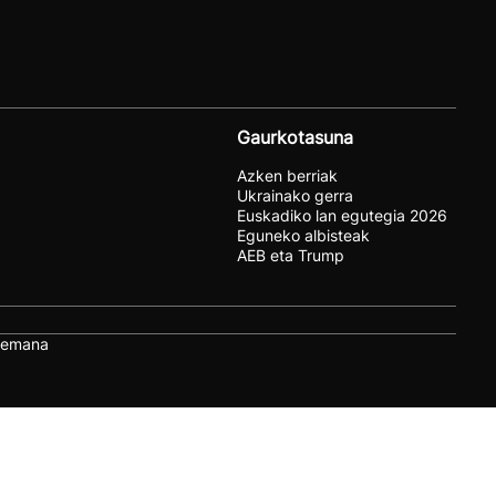
Gaurkotasuna
Azken berriak
Ukrainako gerra
Euskadiko lan egutegia 2026
Eguneko albisteak
AEB eta Trump
remana