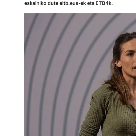
eskainiko dute eitb.eus-ek eta ETB4k.