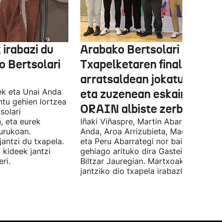
 irabazi du
Arabako Bertsolari
 Bertsolari
Txapelketaren finala gaur
arratsaldean jokatuko da
ek eta Unai Anda
eta zuzenean eskainiko du
ntu gehien lortzea
ORAIN albiste zerbitzuak
solari
, eta eurek
Iñaki Viñaspre, Martin Abarrategi, Una
urukoan.
Anda, Aroa Arrizubieta, Maddi Agirre
antzi du txapela.
eta Peru Abarrategi nor baino nor
 kideek jantzi
gehiago arituko dira Gasteizen, Euro
ri.
Biltzar Jauregian. Martxoak 3 elkarte
jantziko dio txapela irabazleari.