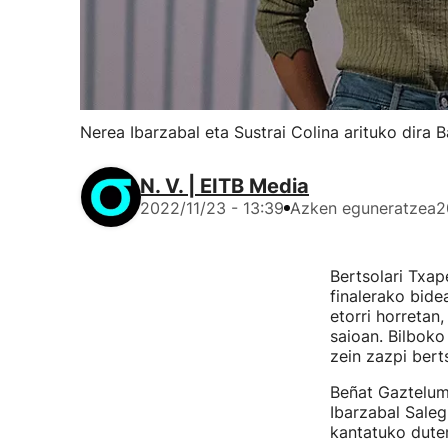
Nerea Ibarzabal eta Sustrai Colina arituko dira 
N. V. | EITB Media
2022/11/23 - 13:39
Azken eguneratzea
2
Bertsolari Txap
finalerako bide
etorri horretan,
saioan. Bilboko
zein zazpi berts
Beñat Gaztelume
Ibarzabal Saleg
kantatuko duten