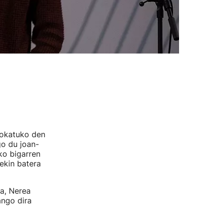
jokatuko den
go du joan-
iko bigarren
rekin batera
a, Nerea
ango dira