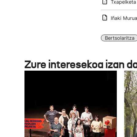
Txapelketa 
Iñaki Murua
Bertsolaritza
Zure interesekoa izan d