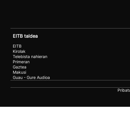
EITB taldea
EITB
Kirolak
Telebista nahieran
Primeran
Gaztea
Makusi
Guau - Gure Audioa
Pribat