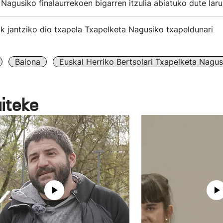
Nagusiko finalaurrekoen bigarren itzulia abiatuko dute lar
k jantziko dio txapela Txapelketa Nagusiko txapeldunari
Baiona
Euskal Herriko Bertsolari Txapelketa Nagus
aiteke