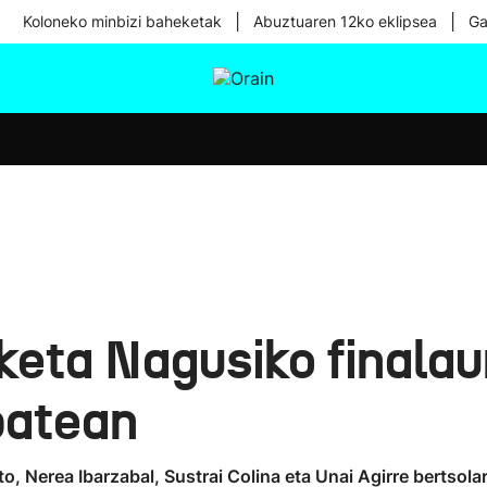
|
|
Koloneko minbizi baheketak
Abuztuaren 12ko eklipsea
Ga
tura
Ikusmiran
Egural
Osasuna
Teknologia
lketa Nagusiko finala
nbatean
, Nerea Ibarzabal, Sustrai Colina eta Unai Agirre bertsolar