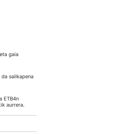
eta gaia
r da sailkapena
ta ETB4n
ik aurrera.