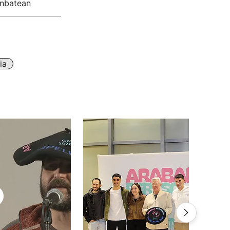
unbatean
ia