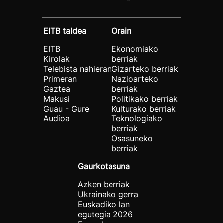
EITB taldea
Orain
EITB
Ekonomiako
Kirolak
berriak
Telebista nahieran
Gizarteko berriak
Primeran
Nazioarteko
Gaztea
berriak
Makusi
Politikako berriak
Guau - Gure
Kulturako berriak
Audioa
Teknologiako
berriak
Osasuneko
berriak
Gaurkotasuna
Azken berriak
Ukrainako gerra
Euskadiko lan
egutegia 2026