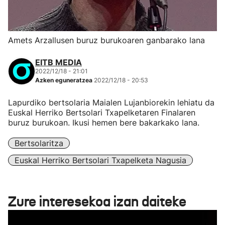
Amets Arzallusen buruz burukoaren ganbarako lana
EITB MEDIA
2022/12/18 - 21:01
Azken eguneratzea
2022/12/18 - 20:53
Lapurdiko bertsolaria Maialen Lujanbiorekin lehiatu da
Euskal Herriko Bertsolari Txapelketaren Finalaren
buruz burukoan. Ikusi hemen bere bakarkako lana.
Bertsolaritza
Euskal Herriko Bertsolari Txapelketa Nagusia
Zure interesekoa izan daiteke