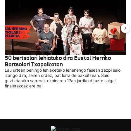
50 bertsolari lehiatuko dira Euskal Herriko
Bertsolari Txapelketan
Lau urtean behingo lehiaketako lehenengo fasean zazpi saio
izango dira, seiren ordez, bat lurralde bakoitzean. Saio
guztietarako sarrerak ekainaren 17an jarriko dituzte salgai,
finalerakoak ere bai.