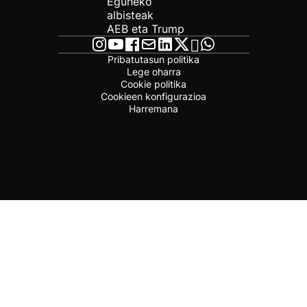
Eguneko
albisteak
AEB eta Trump
Pribatutasun politika
Lege oharra
Cookie politika
Cookieen konfigurazioa
Harremana