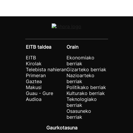
EITB taldea
Orain
EITB
Ekonomiako
Kirolak
berriak
Telebista nahieran
Gizarteko berriak
Primeran
Nazioarteko
Gaztea
berriak
Makusi
Politikako berriak
Guau - Gure
Kulturako berriak
Audioa
Teknologiako
berriak
Osasuneko
berriak
Gaurkotasuna