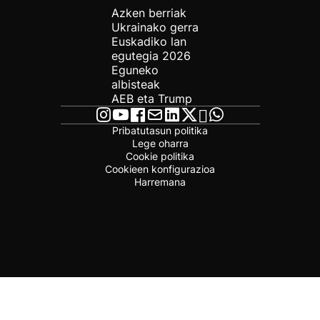
Azken berriak
Ukrainako gerra
Euskadiko lan
egutegia 2026
Eguneko
albisteak
AEB eta Trump
Pribatutasun politika
Lege oharra
Cookie politika
Cookieen konfigurazioa
Harremana