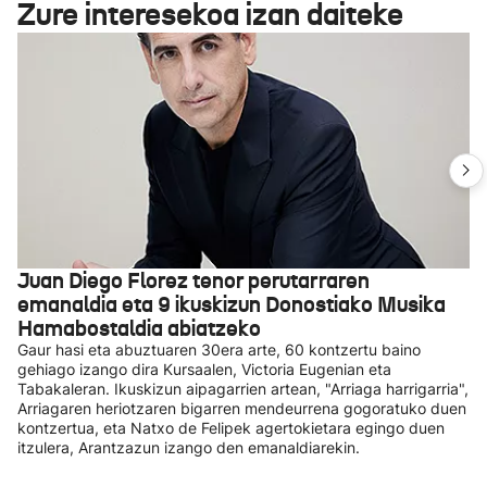
Zure interesekoa izan daiteke
Juan Diego Florez tenor perutarraren
emanaldia eta 9 ikuskizun Donostiako Musika
Hamabostaldia abiatzeko
Gaur hasi eta abuztuaren 30era arte, 60 kontzertu baino
gehiago izango dira Kursaalen, Victoria Eugenian eta
Tabakaleran. Ikuskizun aipagarrien artean, "Arriaga harrigarria",
Arriagaren heriotzaren bigarren mendeurrena gogoratuko duen
kontzertua, eta Natxo de Felipek agertokietara egingo duen
itzulera, Arantzazun izango den emanaldiarekin.