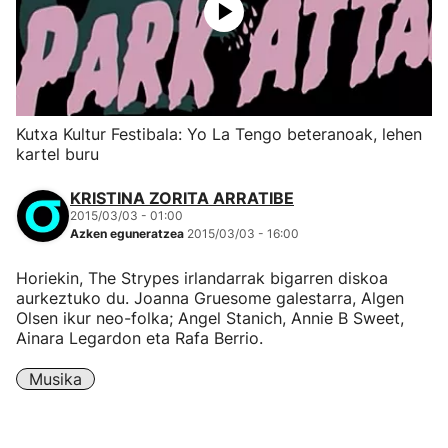
Kutxa Kultur Festibala: Yo La Tengo beteranoak, lehen
kartel buru
KRISTINA ZORITA ARRATIBE
2015/03/03 - 01:00
Azken eguneratzea
2015/03/03 - 16:00
Horiekin, The Strypes irlandarrak bigarren diskoa
aurkeztuko du. Joanna Gruesome galestarra, Algen
Olsen ikur neo-folka; Angel Stanich, Annie B Sweet,
Ainara Legardon eta Rafa Berrio.
Musika