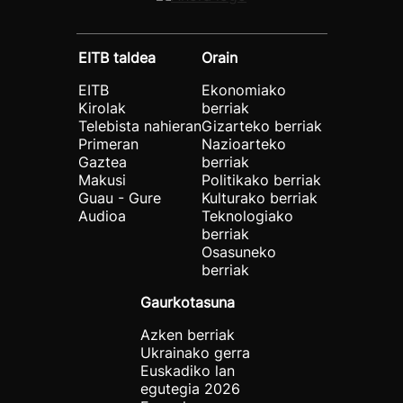
EITB taldea
Orain
EITB
Ekonomiako
Kirolak
berriak
Telebista nahieran
Gizarteko berriak
Primeran
Nazioarteko
Gaztea
berriak
Makusi
Politikako berriak
Guau - Gure
Kulturako berriak
Audioa
Teknologiako
berriak
Osasuneko
berriak
Gaurkotasuna
Azken berriak
Ukrainako gerra
Euskadiko lan
egutegia 2026