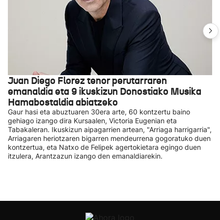
Juan Diego Florez tenor perutarraren
emanaldia eta 9 ikuskizun Donostiako Musika
Hamabostaldia abiatzeko
Gaur hasi eta abuztuaren 30era arte, 60 kontzertu baino
gehiago izango dira Kursaalen, Victoria Eugenian eta
Tabakaleran. Ikuskizun aipagarrien artean, "Arriaga harrigarria",
Arriagaren heriotzaren bigarren mendeurrena gogoratuko duen
kontzertua, eta Natxo de Felipek agertokietara egingo duen
itzulera, Arantzazun izango den emanaldiarekin.