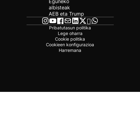
Eguneko
albisteak
AEB eta Trump
Pribatutasun politika
Lege oharra
Cookie politika
Cookieen konfigurazioa
Harremana