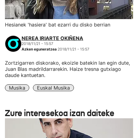
Hesianek 'hasiera' bat ezarri du disko berrian
NEREA IRIARTE OKIÑENA
2018/11/21 - 15:57
Azken eguneratzea
2018/11/21 - 15:57
Zortzigarren diskorako, ekoizle batekin lan egin dute,
Juan Blas madrildarrarekin. Haize tresna gutxiago
daude kantuetan.
Musika
Euskal Musika
Zure interesekoa izan daiteke