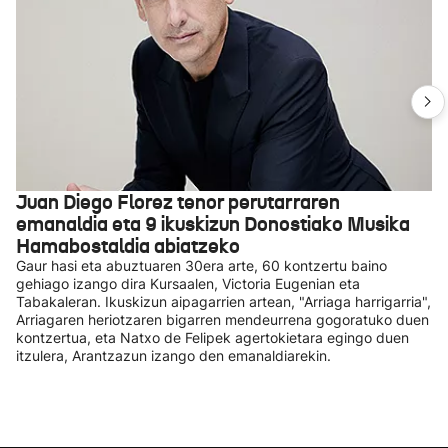
Juan Diego Florez tenor perutarraren
emanaldia eta 9 ikuskizun Donostiako Musika
Hamabostaldia abiatzeko
Gaur hasi eta abuztuaren 30era arte, 60 kontzertu baino
gehiago izango dira Kursaalen, Victoria Eugenian eta
Tabakaleran. Ikuskizun aipagarrien artean, "Arriaga harrigarria",
Arriagaren heriotzaren bigarren mendeurrena gogoratuko duen
kontzertua, eta Natxo de Felipek agertokietara egingo duen
itzulera, Arantzazun izango den emanaldiarekin.