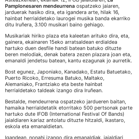
Pamplonesaren mendeurrena
ospatzeko jaiaren,
jarduerak hasiko dira, eta igandera arte, hilak 16,
hainbat herrialdetako laurogei musika banda ekarriko
ditu Iruñera, 3.100 musikari baino gehiago.
Musikariak hiriko plaza eta kaleetan arituko dira, eta,
gainera, ekainaren 15eko arratsaldean erdialdea
hartuko duen desfile handi batean batuko dituzte
beren melodiak, denak batera zezen plazara joan eta,
emanaldi jendetsu batean, kantu ezagunak jo aurretik.
Bost egunez, Japoniako, Kanadako, Estatu Batuetako,
Puerto Ricoko, Erresuma Batuko, Maltako,
Alemaniako, Frantziako eta beste hainbat
herrialdetako taldeak izango dira Iruñean.
Bestalde, mendeurrena ospatzeko jardueren baitan,
hamaika herrialdetatik etorritako 500 pertsonak parte
hartuko dute IFOB (International Festival Of Bands)
jaialdiaren kariaz antolatu dituzte hitzaldi, ikastaro,
eskola eta emanaldietan.
Igandean, nonahi izango dira emanaldiak, jaialdiari