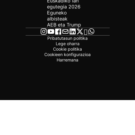
Euskadiko lan
egutegia 2026
Eguneko
albisteak
AEB eta Trump
Pribatutasun politika
Lege oharra
Cookie politika
Cookieen konfigurazioa
Harremana