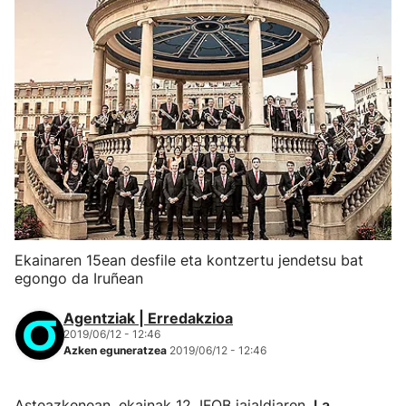
Ekainaren 15ean desfile eta kontzertu jendetsu bat
egongo da Iruñean
Agentziak | Erredakzioa
2019/06/12 - 12:46
Azken eguneratzea
2019/06/12 - 12:46
Asteazkenean, ekainak 12, IFOB jaialdiaren,
La