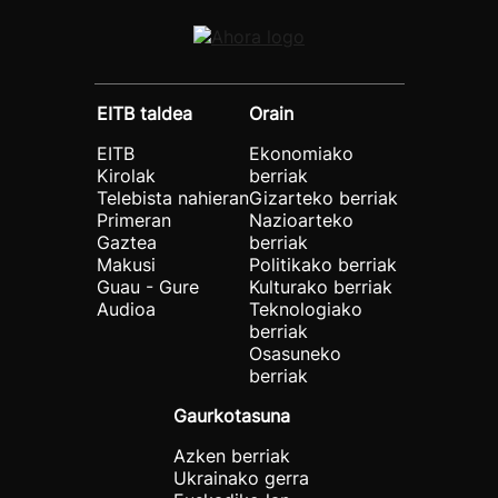
EITB taldea
Orain
EITB
Ekonomiako
Kirolak
berriak
Telebista nahieran
Gizarteko berriak
Primeran
Nazioarteko
Gaztea
berriak
Makusi
Politikako berriak
Guau - Gure
Kulturako berriak
Audioa
Teknologiako
berriak
Osasuneko
berriak
Gaurkotasuna
Azken berriak
Ukrainako gerra