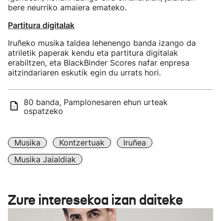
bere neurriko amaiera emateko.
Partitura digitalak
Iruñeko musika taldea lehenengo banda izango da
atriletik paperak kendu eta partitura digitalak
erabiltzen, eta BlackBinder Scores nafar enpresa
aitzindariaren eskutik egin du urrats hori.
80 banda, Pamplonesaren ehun urteak
ospatzeko
Musika
Kontzertuak
Iruñea
Musika Jaialdiak
Zure interesekoa izan daiteke