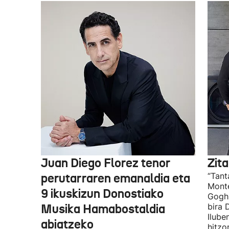
Juan Diego Florez tenor
Zita
perutarraren emanaldia eta
“Tant
Monte
9 ikuskizun Donostiako
Gogh 
Musika Hamabostaldia
bira 
Ilube
abiatzeko
hitzo