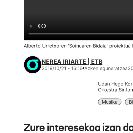
Alberto Urretxoren 'Soinuaren Bidaia' proiektua B
NEREA IRIARTE | ETB
2019/10/21 - 16:16
Azken eguneratzea
20
Udan Hego Kore
Orkestra Sinfon
Musika
B
Zure interesekoa izan d