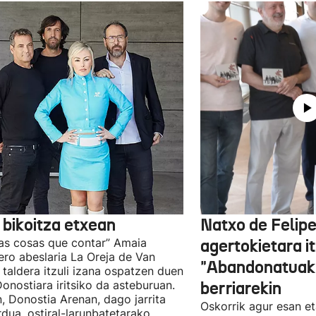
 bikoitza etxean
Natxo de Felip
as cosas que contar” Amaia
agertokietara it
ro abeslaria La Oreja de Van
"Abandonatuak"
taldera itzuli izana ospatzen duen
Donostiara iritsiko da asteburuan.
berriarekin
n, Donostia Arenan, dago jarrita
Oskorrik agur esan et
rdua, ostiral-larunbatetarako.