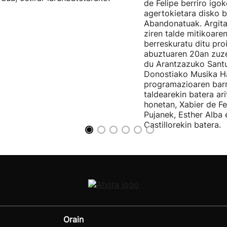
de Felipe berriro igo
agertokietara disko b
Abandonatuak. Argita
ziren talde mitikoare
berreskuratu ditu pro
abuztuaren 20an zuz
du Arantzazuko Santu
Donostiako Musika H
programazioaren barr
taldearekin batera ar
honetan, Xabier de F
Pujanek, Esther Alba
Castillorekin batera.
Orain