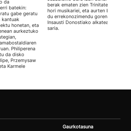
ko da
berak ematen zien Trinitate Plazan sa
erri batekin:
hori musikariei, eta aurten berak jaso
ratu gabe geratu
du errekonozimendu gorena. Jon
n kantuak
Insausti Donostiako alkateak eman zi
iektu honetan, eta
saria.
enean aurkeztuko
tegian,
amabostaldiaren
uan. Philiperena
itu da disko
elipe, Przemysaw
 eta Karmele
Gaurkotasuna