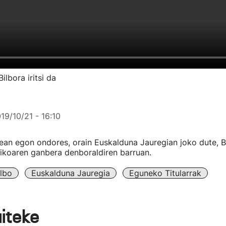
ilbora iritsi da
19/10/21 - 16:10
an egon ondores, orain Euskalduna Jauregian joko dute, B
ikoaren ganbera denboraldiren barruan.
ilbo
Euskalduna Jauregia
Eguneko Titularrak
aiteke