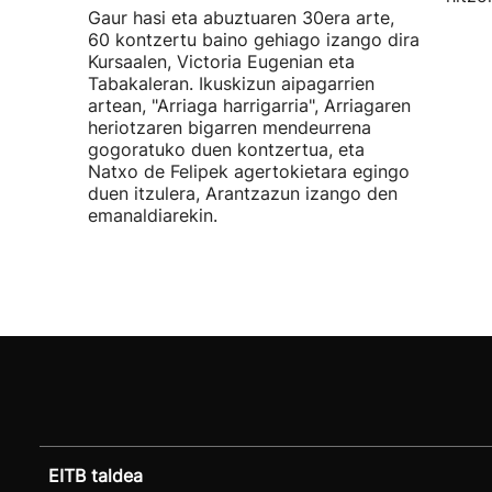
Gaur hasi eta abuztuaren 30era arte,
60 kontzertu baino gehiago izango dira
Kursaalen, Victoria Eugenian eta
Tabakaleran. Ikuskizun aipagarrien
artean, "Arriaga harrigarria", Arriagaren
heriotzaren bigarren mendeurrena
gogoratuko duen kontzertua, eta
Natxo de Felipek agertokietara egingo
duen itzulera, Arantzazun izango den
emanaldiarekin.
EITB taldea