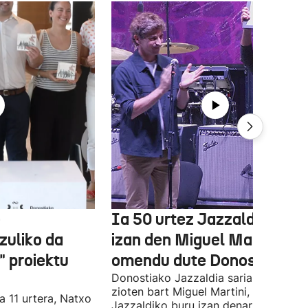
e
Ia 50 urtez Jazzaldiko bur
zuliko da
izan den Miguel Martin
 proiektu
omendu dute Donostian
Donostiako Jazzaldia saria eman
zioten bart Miguel Martini, ia 50 urte
a 11 urtera, Natxo
Jazzaldiko buru izan denari. Orain ar