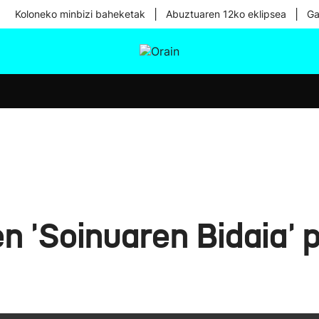
|
|
Koloneko minbizi baheketak
Abuztuaren 12ko eklipsea
Ga
tura
Ikusmiran
Egural
Osasuna
Teknologia
n 'Soinuaren Bidaia' p