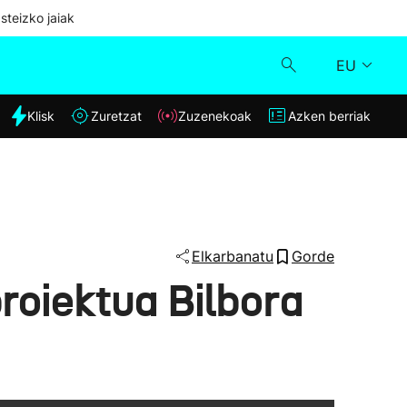
steizko jaiak
EU
dia
Klisk
Zuretzat
Zuzenekoak
Azken berriak
Klisk
Zuzenekoak
Zuretzat
Elkarbanatu
Gorde
roiektua Bilbora
Azken berriak