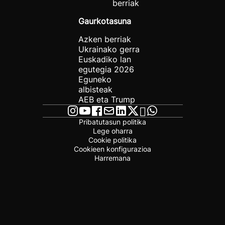
berriak
Gaurkotasuna
Azken berriak
Ukrainako gerra
Euskadiko lan
egutegia 2026
Eguneko
albisteak
AEB eta Trump
Pribatutasun politika
Lege oharra
Cookie politika
Cookieen konfigurazioa
Harremana