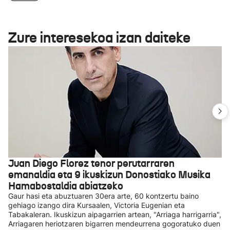
Zure interesekoa izan daiteke
Juan Diego Florez tenor perutarraren
emanaldia eta 9 ikuskizun Donostiako Musika
Hamabostaldia abiatzeko
Gaur hasi eta abuztuaren 30era arte, 60 kontzertu baino
gehiago izango dira Kursaalen, Victoria Eugenian eta
Tabakaleran. Ikuskizun aipagarrien artean, "Arriaga harrigarria",
Arriagaren heriotzaren bigarren mendeurrena gogoratuko duen