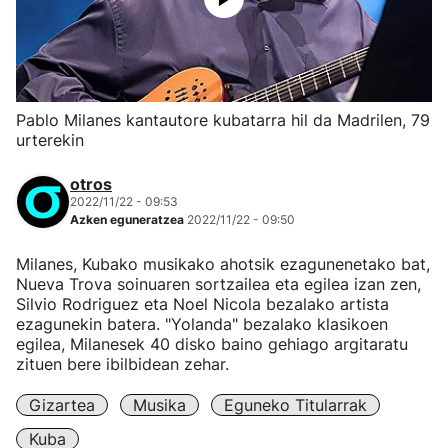
Pablo Milanes kantautore kubatarra hil da Madrilen, 79
urterekin
otros
2022/11/22 - 09:53
Azken eguneratzea
2022/11/22 - 09:50
Milanes, Kubako musikako ahotsik ezagunenetako bat,
Nueva Trova soinuaren sortzailea eta egilea izan zen,
Silvio Rodriguez eta Noel Nicola bezalako artista
ezagunekin batera. "Yolanda" bezalako klasikoen
egilea, Milanesek 40 disko baino gehiago argitaratu
zituen bere ibilbidean zehar.
Gizartea
Musika
Eguneko Titularrak
Kuba