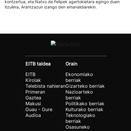
kontzertua, eta Natxo de Felipek agertokietara egingo duen
itzulera, Arantzazun izango den emanaldiarekin.
EITB taldea
Orain
EITB
Ekonomiako
Kirolak
berriak
Telebista nahieran
Gizarteko berriak
Primeran
Nazioarteko
Gaztea
berriak
Makusi
Politikako berriak
Guau - Gure
Kulturako berriak
Audioa
Teknologiako
berriak
Osasuneko