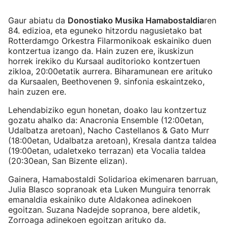
Gaur abiatu da
Donostiako Musika Hamabostaldia
ren
84. edizioa, eta eguneko hitzordu nagusietako bat
Rotterdamgo Orkestra Filarmonikoak eskainiko duen
kontzertua izango da. Hain zuzen ere, ikuskizun
horrek irekiko du Kursaal auditorioko kontzertuen
zikloa, 20:00etatik aurrera. Biharamunean ere arituko
da Kursaalen, Beethovenen 9. sinfonia eskaintzeko,
hain zuzen ere.
Lehendabiziko egun honetan, doako lau kontzertuz
gozatu ahalko da: Anacronia Ensemble (12:00etan,
Udalbatza aretoan), Nacho Castellanos & Gato Murr
(18:00etan, Udalbatza aretoan), Kresala dantza taldea
(19:00etan, udaletxeko terrazan) eta Vocalia taldea
(20:30ean, San Bizente elizan).
Gainera, Hamabostaldi Solidarioa ekimenaren barruan,
Julia Blasco sopranoak eta Luken Munguira tenorrak
emanaldia eskainiko dute Aldakonea adinekoen
egoitzan. Suzana Nadejde sopranoa, bere aldetik,
Zorroaga adinekoen egoitzan arituko da.