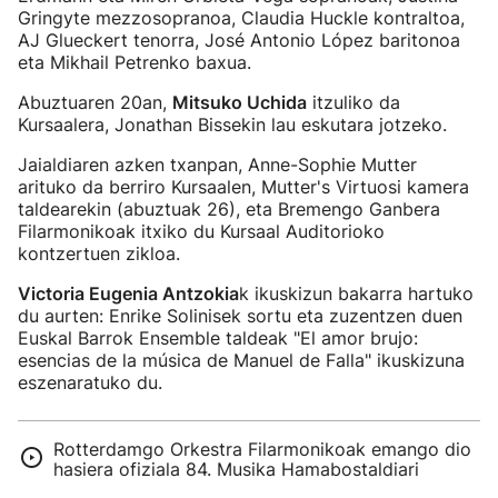
Gringyte mezzosopranoa, Claudia Huckle kontraltoa,
AJ Glueckert tenorra, José Antonio López baritonoa
eta Mikhail Petrenko baxua.
Abuztuaren 20an,
Mitsuko Uchida
itzuliko da
Kursaalera, Jonathan Bissekin lau eskutara jotzeko.
Jaialdiaren azken txanpan, Anne-Sophie Mutter
arituko da berriro Kursaalen, Mutter's Virtuosi kamera
taldearekin (abuztuak 26), eta Bremengo Ganbera
Filarmonikoak itxiko du Kursaal Auditorioko
kontzertuen zikloa.
Victoria Eugenia Antzokia
k ikuskizun bakarra hartuko
du aurten: Enrike Solinisek sortu eta zuzentzen duen
Euskal Barrok Ensemble taldeak "El amor brujo:
esencias de la música de Manuel de Falla" ikuskizuna
eszenaratuko du.
Rotterdamgo Orkestra Filarmonikoak emango dio
hasiera ofiziala 84. Musika Hamabostaldiari