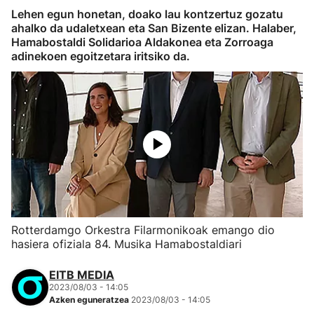
Lehen egun honetan, doako lau kontzertuz gozatu
ahalko da udaletxean eta San Bizente elizan. Halaber,
Hamabostaldi Solidarioa Aldakonea eta Zorroaga
adinekoen egoitzetara iritsiko da.
Rotterdamgo Orkestra Filarmonikoak emango dio
hasiera ofiziala 84. Musika Hamabostaldiari
EITB MEDIA
2023/08/03 - 14:05
Azken eguneratzea
2023/08/03 - 14:05