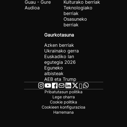
Guau - Gure
Kulturako berriak
Audioa
Teknologiako
berriak
Osasuneko
berriak
Gaurkotasuna
Azken berriak
Ukrainako gerra
Euskadiko lan
egutegia 2026
Eguneko
albisteak
AEB eta Trump
Pribatutasun politika
Lege oharra
Cookie politika
Cookieen konfigurazioa
Harremana