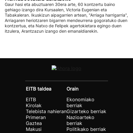
Gaur hasi eta abuztuaren 30era arte, 60 kontzertu baino
gehiago izango dira Kursaalen, Victoria Eugenian eta
Tabakaleran. Ikuskizun aipagarrien artean, "Arriaga harrigarria",
Arriagaren heriotzaren bigarren mendeurrena gogoratuko duen
kontzertua, eta Natxo de Felipek agertokietara egingo duen
itzulera, Arantzazun izango den emanaldiarekin.
EITB taldea
Orain
EITB
Ekonomiako
Kirolak
berriak
Telebista nahieran
Gizarteko berriak
Primeran
Nazioarteko
Gaztea
berriak
Makusi
Politikako berriak