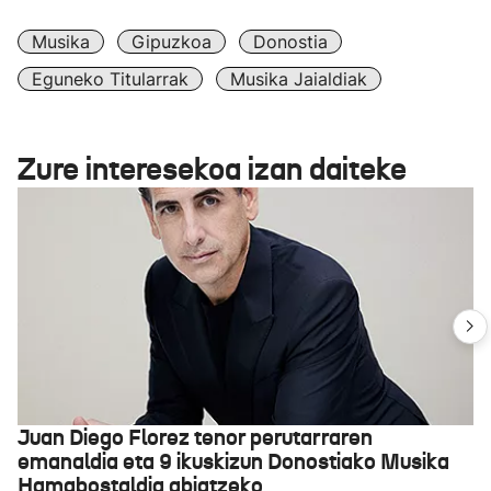
Musika
Gipuzkoa
Donostia
Eguneko Titularrak
Musika Jaialdiak
Zure interesekoa izan daiteke
Juan Diego Florez tenor perutarraren
emanaldia eta 9 ikuskizun Donostiako Musika
Hamabostaldia abiatzeko