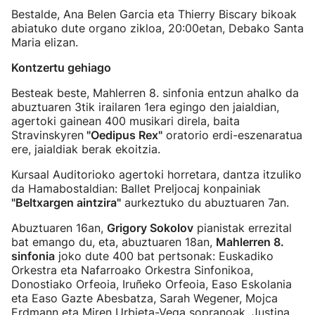
Bestalde, Ana Belen Garcia eta Thierry Biscary bikoak
abiatuko dute organo zikloa, 20:00etan, Debako Santa
Maria elizan.
Kontzertu gehiago
Besteak beste, Mahlerren 8. sinfonia entzun ahalko da
abuztuaren 3tik irailaren 1era egingo den jaialdian,
agertoki gainean 400 musikari direla, baita
Stravinskyren
"Oedipus Rex"
oratorio erdi-eszenaratua
ere, jaialdiak berak ekoitzia.
Kursaal Auditorioko agertoki horretara, dantza itzuliko
da Hamabostaldian: Ballet Preljocaj konpainiak
"Beltxargen aintzira"
aurkeztuko du abuztuaren 7an.
Abuztuaren 16an,
Grigory Sokolov
pianistak errezital
bat emango du, eta, abuztuaren 18an,
Mahlerren 8.
sinfonia
joko dute 400 bat pertsonak: Euskadiko
Orkestra eta Nafarroako Orkestra Sinfonikoa,
Donostiako Orfeoia, Iruñeko Orfeoia, Easo Eskolania
eta Easo Gazte Abesbatza, Sarah Wegener, Mojca
Erdmann eta Miren Urbieta-Vega sopranoak, Justina