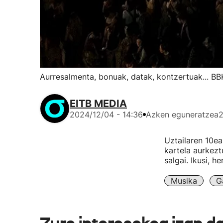
Aurresalmenta, bonuak, datak, kontzertuak... B
EITB MEDIA
2024/12/04 - 14:36
Azken eguneratzea
2
Uztailaren 10ea
kartela aurkez
salgai. Ikusi, 
Musika
G