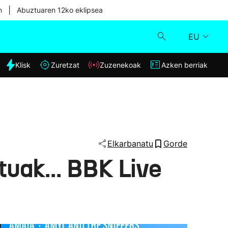
|
n
Abuztuaren 12ko eklipsea
EU
dia
Klisk
Zuretzat
Zuzenekoak
Azken berriak
Klisk
Zuzenekoak
Zuretzat
Elkarbanatu
Gorde
uak... BBK Live
Azken berriak