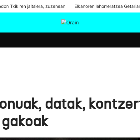
|
don Txikiren jaitsiera, zuzenean
Elkanoren lehorreratzea Getaria
tura
Ikusmiran
Egural
Osasuna
Teknologia
nuak, datak, kontzert
 gakoak