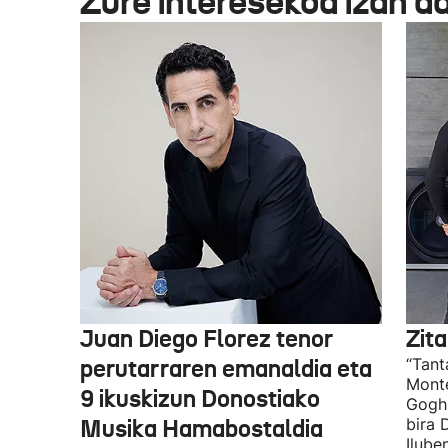
Zure interesekoa izan d
Juan Diego Florez tenor
Zita
perutarraren emanaldia eta
“Tant
Monte
9 ikuskizun Donostiako
Gogh 
Musika Hamabostaldia
bira 
Ilube