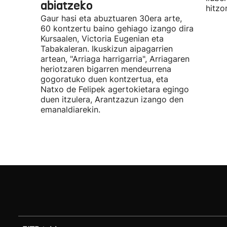
abiatzeko
hitzo
Gaur hasi eta abuztuaren 30era arte,
60 kontzertu baino gehiago izango dira
Kursaalen, Victoria Eugenian eta
Tabakaleran. Ikuskizun aipagarrien
artean, "Arriaga harrigarria", Arriagaren
heriotzaren bigarren mendeurrena
gogoratuko duen kontzertua, eta
Natxo de Felipek agertokietara egingo
duen itzulera, Arantzazun izango den
emanaldiarekin.