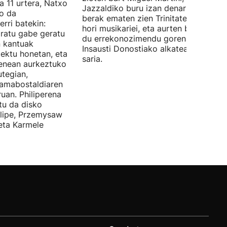
a 11 urtera, Natxo
Jazzaldiko buru izan denari. Orain ar
ko da
berak ematen zien Trinitate Plazan sa
erri batekin:
hori musikariei, eta aurten berak jaso
ratu gabe geratu
du errekonozimendu gorena. Jon
n kantuak
Insausti Donostiako alkateak eman zi
iektu honetan, eta
saria.
enean aurkeztuko
tegian,
amabostaldiaren
uan. Philiperena
itu da disko
elipe, Przemysaw
 eta Karmele