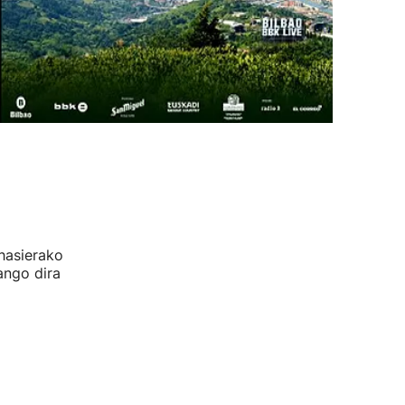
hasierako
ango dira