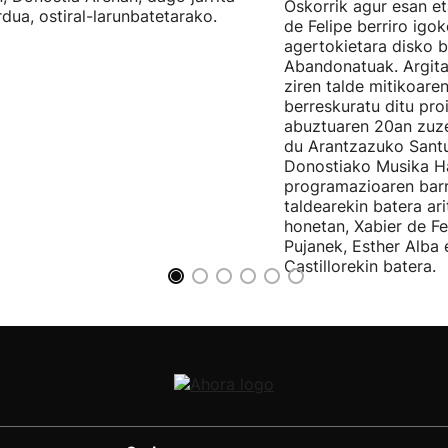
Oskorrik agur esan et
rdua, ostiral-larunbatetarako.
de Felipe berriro igo
agertokietara disko b
Abandonatuak. Argita
ziren talde mitikoare
berreskuratu ditu pro
abuztuaren 20an zuz
du Arantzazuko Santu
Donostiako Musika H
programazioaren barr
taldearekin batera ar
honetan, Xabier de F
Pujanek, Esther Alba
Castillorekin batera.