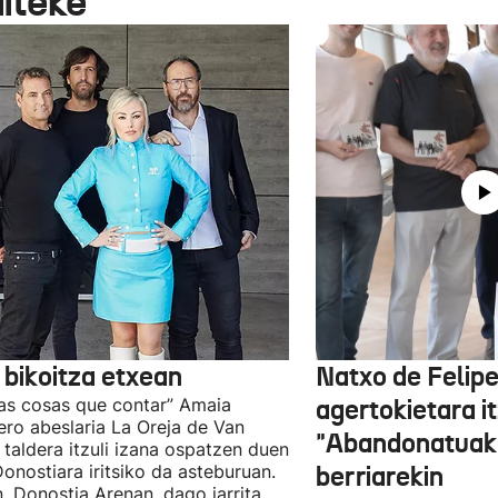
aiteke
 bikoitza etxean
Natxo de Felip
as cosas que contar” Amaia
agertokietara it
ro abeslaria La Oreja de Van
"Abandonatuak"
taldera itzuli izana ospatzen duen
Donostiara iritsiko da asteburuan.
berriarekin
n, Donostia Arenan, dago jarrita