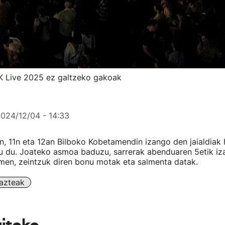
BK Live 2025 ez galtzeko gakoak
024/12/04 - 14:33
n, 11n eta 12an Bilboko Kobetamendin izango den jaialdiak 
tu du. Joateko asmoa baduzu, sarrerak abenduaren 5etik iz
hemen, zeintzuk diren bonu motak eta salmenta datak.
azteak