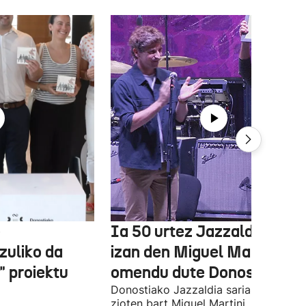
e
Ia 50 urtez Jazzaldiko bur
zuliko da
izan den Miguel Martin
 proiektu
omendu dute Donostian
Donostiako Jazzaldia saria eman
zioten bart Miguel Martini, ia 50 urte