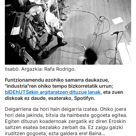
lisabö. Argazkia: Rafa Rodrigo.
Funtzionamendu ezohiko samarra daukazue,
"industria"ren ohiko tempo bizkorretatik urrun;
bIDEhUTSekin argitaratzen dituzue lanak
, eta zuen
diskoak ez daude, esaterako, Spotifyn.
Deigarriena da hori hain deigarria izatea. Ohiko joera
hori dela jakinda, bitxia da hainbeste gogoeta egitea.
Egiten dituzun koadernoak zergatik ez diren Eroskin
saltzen esatea bezalako zerbait da. Ez zaigu gaizki
iruditzen gogoeta, ezta galdera ere! Baina...