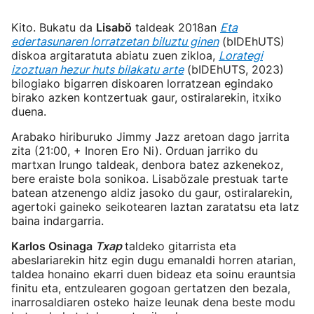
Kito. Bukatu da
Lisabö
taldeak 2018an
Eta
edertasunaren lorratzetan biluztu ginen
(bIDEhUTS)
diskoa argitaratuta abiatu zuen zikloa,
Lorategi
izoztuan hezur huts bilakatu arte
(bIDEhUTS, 2023)
bilogiako bigarren diskoaren lorratzean egindako
birako azken kontzertuak gaur, ostiralarekin, itxiko
duena.
Arabako hiriburuko Jimmy Jazz aretoan dago jarrita
zita (21:00, + Inoren Ero Ni). Orduan jarriko du
martxan Irungo taldeak, denbora batez azkenekoz,
bere eraiste bola sonikoa. Lisabözale prestuak tarte
batean atzenengo aldiz jasoko du gaur, ostiralarekin,
agertoki gaineko seikotearen laztan zaratatsu eta latz
baina indargarria.
Karlos Osinaga
Txap
taldeko gitarrista eta
abeslariarekin hitz egin dugu emanaldi horren atarian,
taldea honaino ekarri duen bideaz eta soinu erauntsia
finitu eta, entzulearen gogoan gertatzen den bezala,
inarrosaldiaren osteko haize leunak dena beste modu