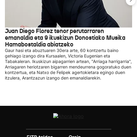
Juan Diego Florez tenor perutarraren
emanaldia eta 9 ikuskizun Donostiako Musika
Hamabostaldia abiatzeko
Gaur hasi eta abuztuaren 30era arte, 60 kontzertu baino
gehiago izango dira Kursaalen, Victoria Eugenian eta
Tabakaleran. Ikuskizun aipagarrien artean, "Arriaga harrigarria",
Arriagaren heriotzaren bigarren mendeurrena gogoratuko duen
kontzertua, eta Natxo de Felipek agertokietara egingo duen
itzulera, Arantzazun izango den emanaldiarekin.