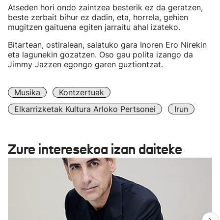
Atseden hori ondo zaintzea besterik ez da geratzen,
beste zerbait bihur ez dadin, eta, horrela, gehien
mugitzen gaituena egiten jarraitu ahal izateko.
Bitartean, ostiralean, saiatuko gara Inoren Ero Nirekin
eta lagunekin gozatzen. Oso gau polita izango da
Jimmy Jazzen egongo garen guztiontzat.
Musika
Kontzertuak
Elkarrizketak Kultura Arloko Pertsonei
Irun
Zure interesekoa izan daiteke