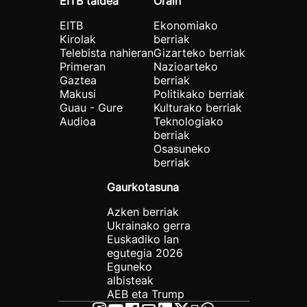
EITB taldea
Orain
EITB
Ekonomiako
Kirolak
berriak
Telebista nahieran
Gizarteko berriak
Primeran
Nazioarteko
Gaztea
berriak
Makusi
Politikako berriak
Guau - Gure
Kulturako berriak
Audioa
Teknologiako
berriak
Osasuneko
berriak
Gaurkotasuna
Azken berriak
Ukrainako gerra
Euskadiko lan
egutegia 2026
Eguneko
albisteak
AEB eta Trump