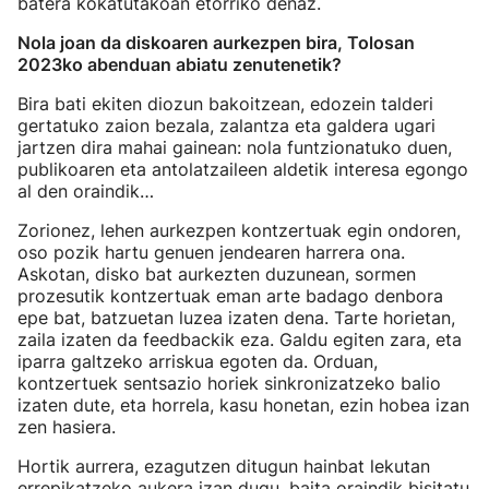
batera kokatutakoan etorriko denaz.
Nola joan da diskoaren aurkezpen bira, Tolosan
2023ko abenduan abiatu zenutenetik?
Bira bati ekiten diozun bakoitzean, edozein talderi
gertatuko zaion bezala, zalantza eta galdera ugari
jartzen dira mahai gainean: nola funtzionatuko duen,
publikoaren eta antolatzaileen aldetik interesa egongo
al den oraindik…
Zorionez, lehen aurkezpen kontzertuak egin ondoren,
oso pozik hartu genuen jendearen harrera ona.
Askotan, disko bat aurkezten duzunean, sormen
prozesutik kontzertuak eman arte badago denbora
epe bat, batzuetan luzea izaten dena. Tarte horietan,
zaila izaten da feedbackik eza. Galdu egiten zara, eta
iparra galtzeko arriskua egoten da. Orduan,
kontzertuek sentsazio horiek sinkronizatzeko balio
izaten dute, eta horrela, kasu honetan, ezin hobea izan
zen hasiera.
Hortik aurrera, ezagutzen ditugun hainbat lekutan
errepikatzeko aukera izan dugu, baita oraindik bisitatu