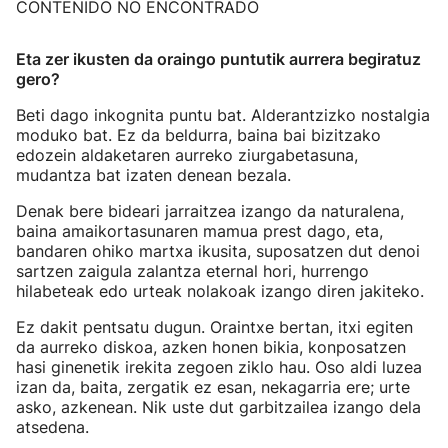
CONTENIDO NO ENCONTRADO
Eta zer ikusten da oraingo puntutik aurrera begiratuz
gero?
Beti dago inkognita puntu bat. Alderantzizko nostalgia
moduko bat. Ez da beldurra, baina bai bizitzako
edozein aldaketaren aurreko ziurgabetasuna,
mudantza bat izaten denean bezala.
Denak bere bideari jarraitzea izango da naturalena,
baina amaikortasunaren mamua prest dago, eta,
bandaren ohiko martxa ikusita, suposatzen dut denoi
sartzen zaigula zalantza eternal hori, hurrengo
hilabeteak edo urteak nolakoak izango diren jakiteko.
Ez dakit pentsatu dugun. Oraintxe bertan, itxi egiten
da aurreko diskoa, azken honen bikia, konposatzen
hasi ginenetik irekita zegoen ziklo hau. Oso aldi luzea
izan da, baita, zergatik ez esan, nekagarria ere; urte
asko, azkenean. Nik uste dut garbitzailea izango dela
atsedena.