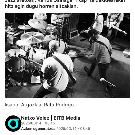
Jazz aretoan. Karlos Osinaga "Txap" taldekidearekin
hitz egin dugu horren aitzakian.
lisabö. Argazkia: Rafa Rodrigo.
Natxo Velez | EITB Media
2025/03/14 - 08:45
Azken eguneratzea
2025/03/14 - 08:45