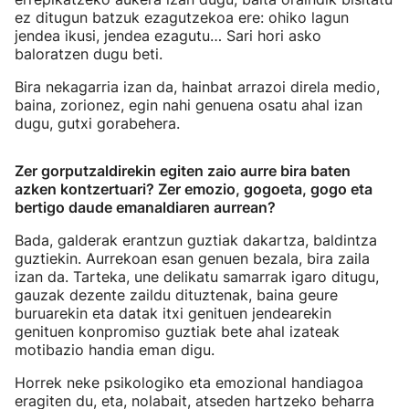
ez ditugun batzuk ezagutzekoa ere: ohiko lagun
jendea ikusi, jendea ezagutu… Sari hori asko
baloratzen dugu beti.
Bira nekagarria izan da, hainbat arrazoi direla medio,
baina, zorionez, egin nahi genuena osatu ahal izan
dugu, gutxi gorabehera.
Zer gorputzaldirekin egiten zaio aurre bira baten
azken kontzertuari? Zer emozio, gogoeta, gogo eta
bertigo daude emanaldiaren aurrean?
Bada, galderak erantzun guztiak dakartza, baldintza
guztiekin. Aurrekoan esan genuen bezala, bira zaila
izan da. Tarteka, une delikatu samarrak igaro ditugu,
gauzak dezente zaildu dituztenak, baina geure
buruarekin eta datak itxi genituen jendearekin
genituen konpromiso guztiak bete ahal izateak
motibazio handia eman digu.
Horrek neke psikologiko eta emozional handiagoa
eragiten du, eta, nolabait, atseden hartzeko beharra