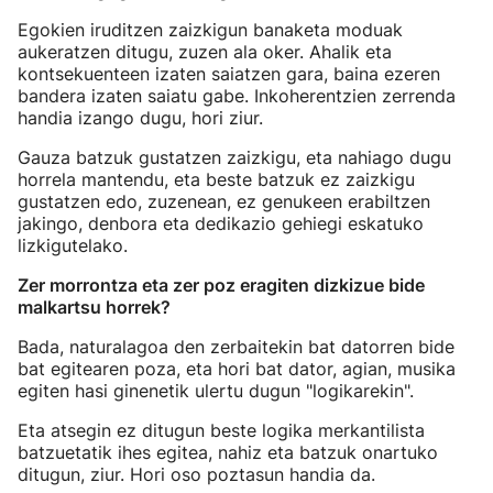
Egokien iruditzen zaizkigun banaketa moduak
aukeratzen ditugu, zuzen ala oker. Ahalik eta
kontsekuenteen izaten saiatzen gara, baina ezeren
bandera izaten saiatu gabe. Inkoherentzien zerrenda
handia izango dugu, hori ziur.
Gauza batzuk gustatzen zaizkigu, eta nahiago dugu
horrela mantendu, eta beste batzuk ez zaizkigu
gustatzen edo, zuzenean, ez genukeen erabiltzen
jakingo, denbora eta dedikazio gehiegi eskatuko
lizkigutelako.
Zer morrontza eta zer poz eragiten dizkizue bide
malkartsu horrek?
Bada, naturalagoa den zerbaitekin bat datorren bide
bat egitearen poza, eta hori bat dator, agian, musika
egiten hasi ginenetik ulertu dugun "logikarekin".
Eta atsegin ez ditugun beste logika merkantilista
batzuetatik ihes egitea, nahiz eta batzuk onartuko
ditugun, ziur. Hori oso poztasun handia da.