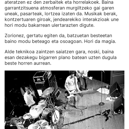
ateratzen ez den zerbaitek eta horrelakoek. Baina
garrantzitsuena atmosferan murgiltzeko gai garen
uneak, pasarteak, lortzea izaten da. Musikak berak,
kontzertuaren giroak, jendearekiko interakzioak une
hori modu bakarrean ulertarazten digute.
Zorionez, gertatu egiten da, batzuetan besteetan
baino modu beteago eta osoagoan. Hori da magia.
Alde teknikoa zaintzen saiatzen gara, noski, baina
esan dezakegu bigarren plano batean uzten dugula
beste horren aurrean.