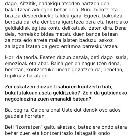
dago. Aitzitik, badakigu atseden hartzen den
bakoitzean adi egon behar dela. Buru, bihotz eta
bizitza desberdineko taldea gara. Egoera bakoitza
berezia da, eta denbora igarotzea bera eta horrelako
geldialdiak egitea kontu delikatuak izaten dira. Dena
dela, horrelako bidea metatu duen banda batean
zaintza edo arreta maila jaisten baduzu, askoz
zailagoa izaten da gero erritmoa berreskuratzea.
Hori da teoria. Esaten duzun bezala, beti dago isuria,
emozioak eta abar. Baina gehien nagusitzen dena,
benetan, kontzertuko uneaz gozatzea da; benetan,
topikoaz haratago.
Zer eskatzen diozue Lisabören kontzertu bati,
bukatutakoan aseta gelditzeko? Zein da gutxieneko
negoziaezina zuen emanaldi batean?
Ba, begira. Galdera ona! Uste dut denok oso ados
gaudela horretan.
Beti "izorratzen" gaitu akatsak, batez ere ondo atera
behar zuen eta kontzentrazio faltagatik ondo