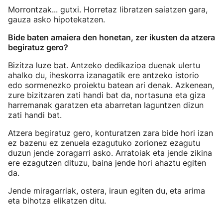
Morrontzak... gutxi. Horretaz libratzen saiatzen gara,
gauza asko hipotekatzen.
Bide baten amaiera den honetan, zer ikusten da atzera
begiratuz gero?
Bizitza luze bat. Antzeko dedikazioa duenak ulertu
ahalko du, iheskorra izanagatik ere antzeko istorio
edo sormenezko proiektu batean ari denak. Azkenean,
zure bizitzaren zati handi bat da, nortasuna eta giza
harremanak garatzen eta abarretan laguntzen dizun
zati handi bat.
Atzera begiratuz gero, konturatzen zara bide hori izan
ez bazenu ez zenuela ezagutuko zorionez ezagutu
duzun jende zoragarri asko. Arratoiak eta jende zikina
ere ezagutzen dituzu, baina jende hori ahaztu egiten
da.
Jende miragarriak, ostera, iraun egiten du, eta arima
eta bihotza elikatzen ditu.