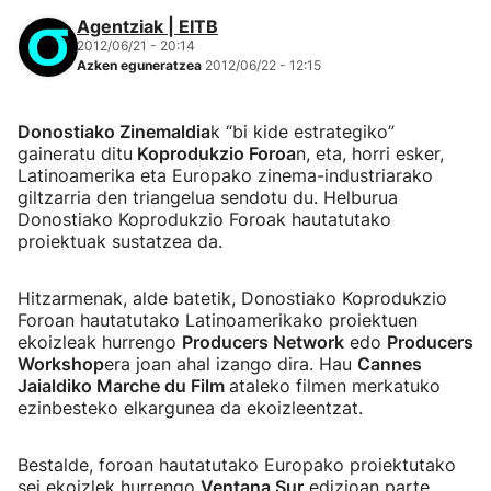
Agentziak | EITB
2012/06/21 - 20:14
Azken eguneratzea
2012/06/22 - 12:15
Donostiako Zinemaldia
k “bi kide estrategiko”
gaineratu ditu
Koprodukzio Foroa
n, eta, horri esker,
Latinoamerika eta Europako zinema-industriarako
giltzarria den triangelua sendotu du. Helburua
Donostiako Koprodukzio Foroak hautatutako
proiektuak sustatzea da.
Hitzarmenak, alde batetik, Donostiako Koprodukzio
Foroan hautatutako Latinoamerikako proiektuen
ekoizleak hurrengo
Producers Network
edo
Producers
Workshop
era joan ahal izango dira. Hau
Cannes
Jaialdiko Marche du Film
ataleko filmen merkatuko
ezinbesteko elkargunea da ekoizleentzat.
Bestalde, foroan hautatutako Europako proiektutako
sei ekoizlek hurrengo
Ventana Sur
edizioan parte