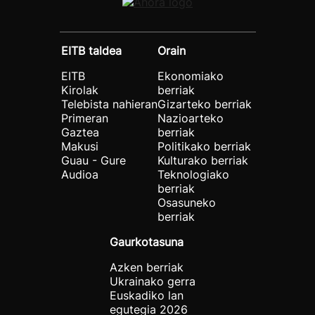
EITB taldea
Orain
EITB
Ekonomiako
Kirolak
berriak
Telebista nahieran
Gizarteko berriak
Primeran
Nazioarteko
Gaztea
berriak
Makusi
Politikako berriak
Guau - Gure
Kulturako berriak
Audioa
Teknologiako
berriak
Osasuneko
berriak
Gaurkotasuna
Azken berriak
Ukrainako gerra
Euskadiko lan
egutegia 2026