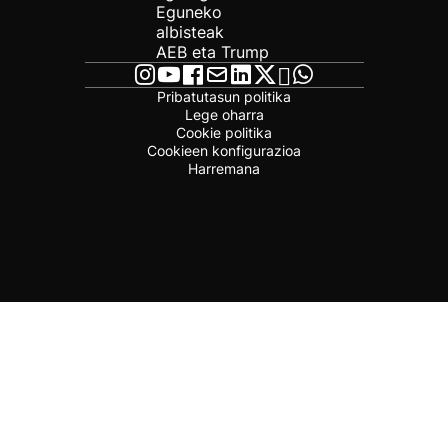
Eguneko
albisteak
AEB eta Trump
Pribatutasun politika
Lege oharra
Cookie politika
Cookieen konfigurazioa
Harremana