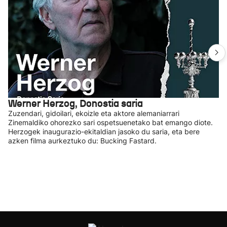
Werner Herzog, Donostia saria
Zuzendari, gidoilari, ekoizle eta aktore alemaniarrari
Zinemaldiko ohorezko sari ospetsuenetako bat emango diote.
Herzogek inaugurazio-ekitaldian jasoko du saria, eta bere
azken filma aurkeztuko du: Bucking Fastard.