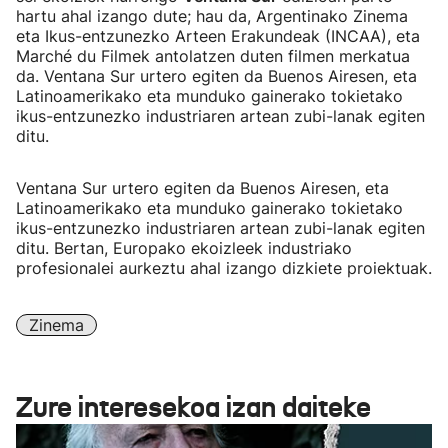
hartu ahal izango dute; hau da, Argentinako Zinema
eta Ikus-entzunezko Arteen Erakundeak (INCAA), eta
Marché du Filmek antolatzen duten filmen merkatua
da. Ventana Sur urtero egiten da Buenos Airesen, eta
Latinoamerikako eta munduko gainerako tokietako
ikus-entzunezko industriaren artean zubi-lanak egiten
ditu.
Ventana Sur urtero egiten da Buenos Airesen, eta
Latinoamerikako eta munduko gainerako tokietako
ikus-entzunezko industriaren artean zubi-lanak egiten
ditu. Bertan, Europako ekoizleek industriako
profesionalei aurkeztu ahal izango dizkiete proiektuak.
Zinema
Zure interesekoa izan daiteke