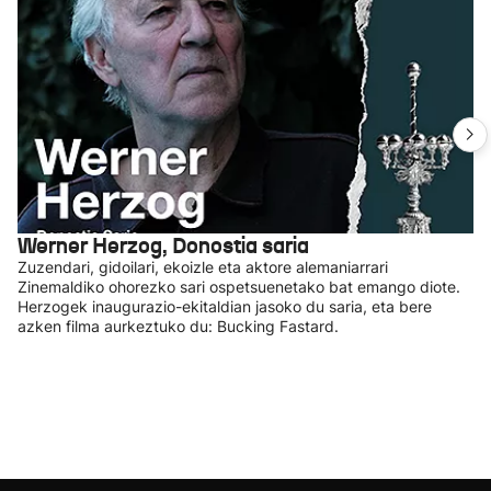
Werner Herzog, Donostia saria
Zuzendari, gidoilari, ekoizle eta aktore alemaniarrari
Zinemaldiko ohorezko sari ospetsuenetako bat emango diote.
Herzogek inaugurazio-ekitaldian jasoko du saria, eta bere
azken filma aurkeztuko du: Bucking Fastard.