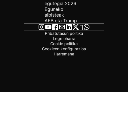
egutegia 2026
Eguneko
albisteak
AEB eta Trump
Pribatutasun politika
Lege oharra
Cookie politika
Cookieen konfigurazioa
Harremana