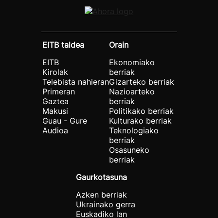
EITB taldea
Orain
EITB
Ekonomiako
Kirolak
berriak
Telebista nahieran
Gizarteko berriak
Primeran
Nazioarteko
Gaztea
berriak
Makusi
Politikako berriak
Guau - Gure
Kulturako berriak
Audioa
Teknologiako
berriak
Osasuneko
berriak
Gaurkotasuna
Azken berriak
Ukrainako gerra
Euskadiko lan