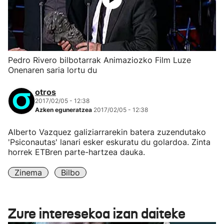
Pedro Rivero bilbotarrak Animaziozko Film Luze
Onenaren saria lortu du
otros
2017/02/05 - 12:38
Azken eguneratzea
2017/02/05 - 12:38
Alberto Vazquez galiziarrarekin batera zuzendutako
'Psiconautas' lanari esker eskuratu du golardoa. Zinta
horrek ETBren parte-hartzea dauka.
Zinema
Bilbo
Zure interesekoa izan daiteke