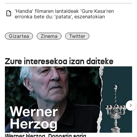
'Handia' filmaren lantaldeak 'Gure Kasa'ren
erronka bete du: 'patata', eszenatokian
Gizartea
Zinema
Twitter
Zure interesekoa izan daiteke
Werner Herzog, Donostia saria