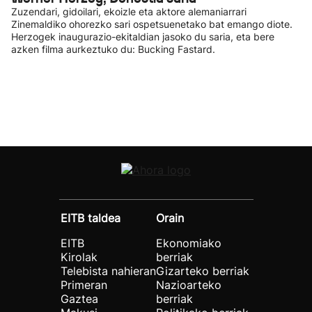
Zuzendari, gidoilari, ekoizle eta aktore alemaniarrari
Zinemaldiko ohorezko sari ospetsuenetako bat emango diote.
Herzogek inaugurazio-ekitaldian jasoko du saria, eta bere
azken filma aurkeztuko du: Bucking Fastard.
EITB taldea
Orain
EITB
Ekonomiako
Kirolak
berriak
Telebista nahieran
Gizarteko berriak
Primeran
Nazioarteko
Gaztea
berriak