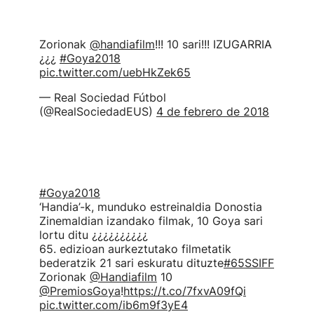
Zorionak
@handiafilm
!!! 10 sari!!! IZUGARRIA
¿¿¿
#Goya2018
pic.twitter.com/uebHkZek65
— Real Sociedad Fútbol
(@RealSociedadEUS)
4 de febrero de 2018
#Goya2018
‘Handia’-k, munduko estreinaldia Donostia
Zinemaldian izandako filmak, 10 Goya sari
lortu ditu ¿¿¿¿¿¿¿¿¿¿
65. edizioan aurkeztutako filmetatik
bederatzik 21 sari eskuratu dituzte
#65SSIFF
Zorionak
@Handiafilm
10
@PremiosGoya
!
https://t.co/7fxvA09fQi
pic.twitter.com/ib6m9f3yE4