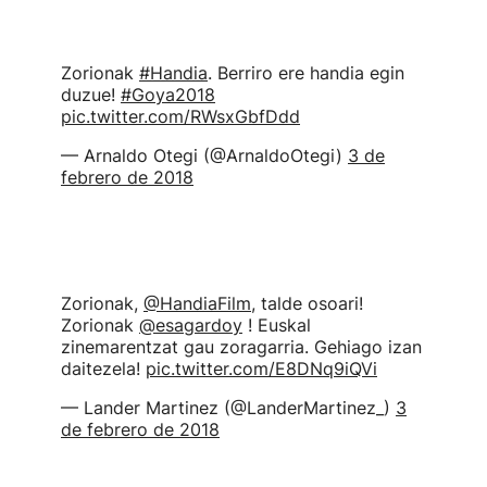
Zorionak
#Handia
. Berriro ere handia egin
duzue!
#Goya2018
pic.twitter.com/RWsxGbfDdd
— Arnaldo Otegi (@ArnaldoOtegi)
3 de
febrero de 2018
Zorionak,
@HandiaFilm
, talde osoari!
Zorionak
@esagardoy
! Euskal
zinemarentzat gau zoragarria. Gehiago izan
daitezela!
pic.twitter.com/E8DNq9iQVi
— Lander Martinez (@LanderMartinez_)
3
de febrero de 2018