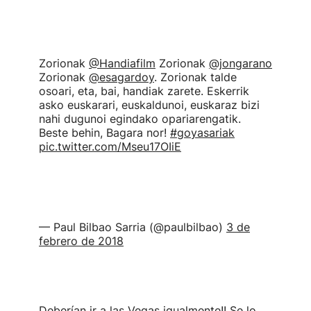
Zorionak
@Handiafilm
Zorionak
@jongarano
Zorionak
@esagardoy
. Zorionak talde
osoari, eta, bai, handiak zarete. Eskerrik
asko euskarari, euskaldunoi, euskaraz bizi
nahi dugunoi egindako opariarengatik.
Beste behin, Bagara nor!
#goyasariak
pic.twitter.com/Mseu17OIiE
— Paul Bilbao Sarria (@paulbilbao)
3 de
febrero de 2018
Deberían ir a las Vegas igualmente!! Se lo