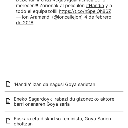
merecen!!! Zorionak al peliculón
#Handia
y a
todo el equipazo!!!!
https://t.co/nSpeiQh86Z
— Ion Aramendi (@ioncallejon)
4 de febrero
de 2018
'Handia' izan da nagusi Goya sarietan
Eneko Sagardoyk irabazi du gizonezko aktore
berri onenaren Goya saria
Euskara eta diskurtso feminista, Goya Sarien
oholtzan