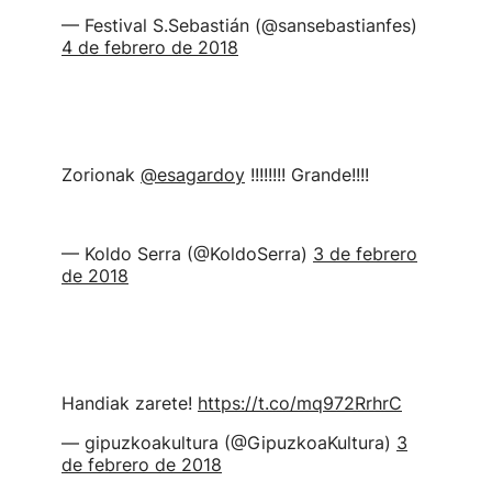
— Festival S.Sebastián (@sansebastianfes)
4 de febrero de 2018
Zorionak
@esagardoy
!!!!!!!! Grande!!!!
— Koldo Serra (@KoldoSerra)
3 de febrero
de 2018
Handiak zarete!
https://t.co/mq972RrhrC
— gipuzkoakultura (@GipuzkoaKultura)
3
de febrero de 2018