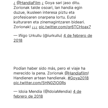
¿
@HandiaFilm
¿ Goya sari jaso ditu.
Zorionak talde osoari, lan handia egin
duzue, ikusleen interesa piztu eta
profesioaren onarpena lortu. Eutsi
kulturaren eta zinemagintzaren bideari.
Zorionak! ¿¿¿
pic.twitter.com/qr6TCHoax7
— Iñigo Urkullu (@iurkullu)
4 de febrero de
2018
Podían haber sido más, pero el viaje ha
merecido la pena. Zorionak
@Handiafilm
!
Handienen artean handienak.
#Goya2018
pic.twitter.com/5HN0ZlO0Rs
— Idoia Mendia (@IdoiaMendia)
4 de
febrero de 2018