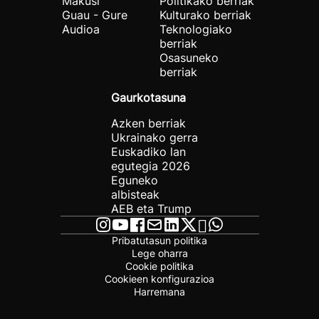
Makusi
Politikako berriak
Guau - Gure
Kulturako berriak
Audioa
Teknologiako
berriak
Osasuneko
berriak
Gaurkotasuna
Azken berriak
Ukrainako gerra
Euskadiko lan
egutegia 2026
Eguneko
albisteak
AEB eta Trump
Pribatutasun politika
Lege oharra
Cookie politika
Cookieen konfigurazioa
Harremana