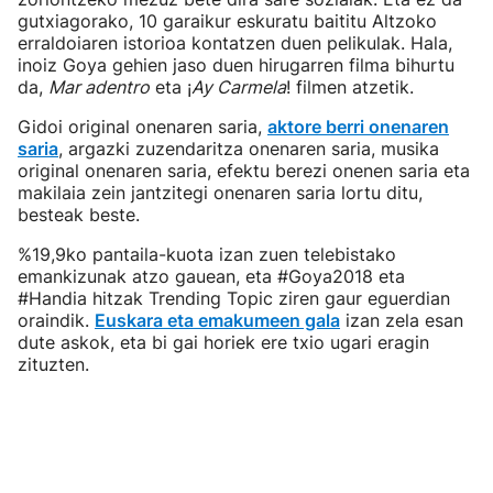
gutxiagorako, 10 garaikur eskuratu baititu Altzoko
erraldoiaren istorioa kontatzen duen pelikulak. Hala,
inoiz Goya gehien jaso duen hirugarren filma bihurtu
da,
Mar adentro
eta ¡
Ay Carmela
! filmen atzetik.
Gidoi original onenaren saria,
aktore berri onenaren
saria
, argazki zuzendaritza onenaren saria, musika
original onenaren saria, efektu berezi onenen saria eta
makilaia zein jantzitegi onenaren saria lortu ditu,
besteak beste.
%19,9ko pantaila-kuota izan zuen telebistako
emankizunak atzo gauean, eta #Goya2018 eta
#Handia hitzak Trending Topic ziren gaur eguerdian
oraindik.
Euskara eta emakumeen gala
izan zela esan
dute askok, eta bi gai horiek ere txio ugari eragin
zituzten.