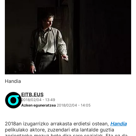
Handia
EITB.EUS
2018/02/04 - 13:49
Azken eguneratzea
2018/02/04 - 14:05
2018an izugarrizko arrakasta erdietsi ostean,
Handia
pelikulako aktore, zuzendari eta lantalde guztia
zoriontzeko mezuz bete dira sare sozialak. Eta ez da