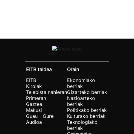
EITB taldea
Orain
EITB
Ekonomiako
Kirolak
berriak
Telebista nahieran
Gizarteko berriak
Primeran
Nazioarteko
Gaztea
berriak
Makusi
Politikako berriak
Guau - Gure
Kulturako berriak
Audioa
Teknologiako
berriak