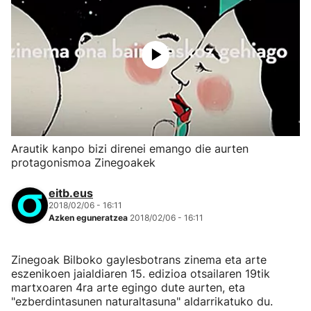
Arautik kanpo bizi direnei emango die aurten
protagonismoa Zinegoakek
eitb.eus
2018/02/06 - 16:11
Azken eguneratzea
2018/02/06 - 16:11
Zinegoak Bilboko gaylesbotrans zinema eta arte
eszenikoen jaialdiaren 15. edizioa otsailaren 19tik
martxoaren 4ra arte egingo dute aurten, eta
"ezberdintasunen naturaltasuna" aldarrikatuko du.