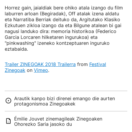
Horrez gain, jaialdiak bere ohiko atala izango du film
laburren arloan (Begiradak), Off atalak izena aldatu
eta Narratiba Berriak deituko da, Argitutako Klasiko
Ezkutuen zikloa izango da eta Bilgune atalean bi gai
nagusi landuko dira: memoria historikoa (Federico
Garcia Lorcaren hilketaren ingurukoa) eta
"pinkwashing" izeneko kontzeptuaren inguruko
eztabaida.
Trailer ZINEGOAK 2018 Trailerra
from
Festival
Zinegoak
on
Vimeo
.
Arautik kanpo bizi direnei emango die aurten
protagonismoa Zinegoakek
Émilie Jouvet zinemagileak Zinegoaken
Ohorezko Saria jasoko du