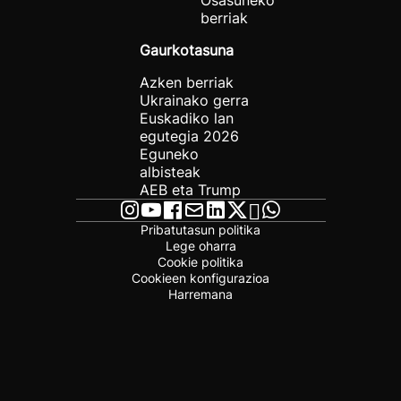
Osasuneko
berriak
Gaurkotasuna
Azken berriak
Ukrainako gerra
Euskadiko lan
egutegia 2026
Eguneko
albisteak
AEB eta Trump
Pribatutasun politika
Lege oharra
Cookie politika
Cookieen konfigurazioa
Harremana