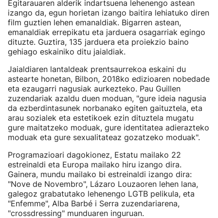
Egitarauaren alderik indartsuena lehenengo astean
izango da, egun horietan izango baitira lehiatuko diren
film guztien lehen emanaldiak. Bigarren astean,
emanaldiak errepikatu eta jarduera osagarriak egingo
dituzte. Guztira, 135 jarduera eta proiekzio baino
gehiago eskainiko ditu jaialdiak.
Jaialdiaren lantaldeak prentsaurrekoa eskaini du
astearte honetan, Bilbon, 2018ko edizioaren nobedade
eta ezaugarri nagusiak aurkezteko. Pau Guillen
zuzendariak azaldu duen moduan, "gure ideia nagusia
da ezberdintasunek norbanako egiten gaituztela, eta
arau sozialek eta estetikoek ezin dituztela mugatu
gure maitatzeko moduak, gure identitatea adierazteko
moduak eta gure sexualitateaz gozatzeko moduak".
Programazioari dagokionez, Estatu mailako 22
estreinaldi eta Europa mailako hiru izango dira.
Gainera, mundu mailako bi estreinaldi izango dira:
"Nove de Novembro", Lázaro Louzaoren lehen lana,
galegoz grabatutako lehenengo LGTB pelikula, eta
"Enfemme", Alba Barbé i Serra zuzendariarena,
"crossdressing" munduaren inguruan.