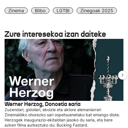
Zinema
Bilbo
LGTBI
Zinegoak 2025
Zure interesekoa izan daiteke
Werner Herzog, Donostia saria
Zuzendari, gidoilari, ekoizle eta aktore alemaniarrari
Zinemaldiko ohorezko sari ospetsuenetako bat emango diote.
Herzogek inaugurazio-ekitaldian jasoko du saria, eta bere
azken filma aurkeztuko du: Bucking Fastard.