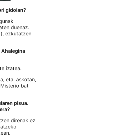
ori gidoian?
ugunak
saten duenaz.
), ezkutatzen
? Ahalegina
te izatea.
, eta, askotan,
 Misterio bat
laren pisua.
zera?
tzen direnak ez
ratzeko
tean.