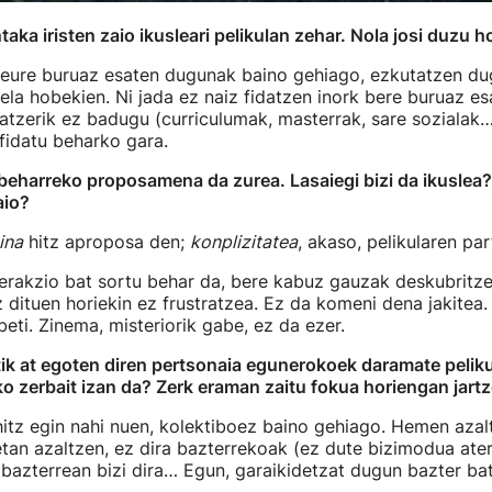
aka iristen zaio ikusleari pelikulan zehar. Nola josi duzu h
, geure buruaz esaten dugunak baino gehiago, ezkutatzen d
uela hobekien. Ni jada ez naiz fidatzen inork bere buruaz e
tzerik ez badugu (curriculumak, masterrak, sare sozialak…
fidatu beharko gara.
beharreko proposamena da zurea. Lasaiegi bizi da ikuslea
aio?
ina
hitz aproposa den;
konplizitatea
, akaso, pelikularen par
erakzio bat sortu behar da, bere kabuz gauzak deskubritzea
 dituen horiekin ez frustratzea. Ez da komeni dena jakitea.
eti. Zinema, misteriorik gabe, ez da ezer.
ik at egoten diren pertsonaia egunerokoek daramate peliku
ko zerbait izan da? Zerk eraman zaitu fokua horiengan jart
itz egin nahi nuen, kolektiboez baino gehiago. Hemen azal
”etan azaltzen, ez dira bazterrekoak (ez dute bizimodua ate
 bazterrean bizi dira… Egun, garaikidetzat dugun bazter ba