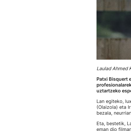
Laulad Ahmed Kh
Patxi Bisquert
profesionalarek
uztartzeko esp
Lan egiteko, lu
(Olaizola) eta I
bezala, neurrian
Eta, bestetik, 
eman dio filmar