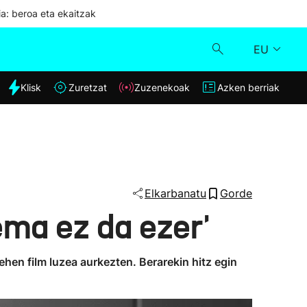
ia: beroa eta ekaitzak
EU
dia
Klisk
Zuretzat
Zuzenekoak
Azken berriak
Klisk
Zuzenekoak
Zuretzat
Elkarbanatu
Gorde
ema ez da ezer'
Azken berriak
ehen film luzea aurkezten. Berarekin hitz egin