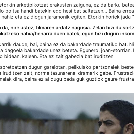
etorkin arketipikotzat erakusten zaiguna, ez da barku bate
do poltsa handi batekin edo hesi bat saltatzen… Baina errea
 nahiz eta ez diogun jaramonik egiten. Etorkin horiek jada “
da, nire ustez, filmaren ardatz nagusia. Zelan bizi du sortz
atzeko nahia/beharra duen batek, egun bizi dugun inko
arrik daude, bai, baina ez da bakardade traumatiko bat. Ni
a dagoela bakardade unez beteta. Egunero, joan-etorrian, 
o bidean, kalean. Eta ez zait gabezia bat iruditzen.
pretxatzen dugun garaiotan, pelikulako pertsonaiek beste
 iruditzen zait, normaltasunarena, dramarik gabe. Frustraz
naiak dira, baina ez al dugu bada guk guztiok geure frustra