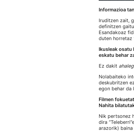
Informazioa tant
Iruditzen zait
definitzen gait
Esandakoaz fida
duten horretaz 
Ikusleak osatu 
eskatu behar z
Ez dakit
ahaleg
Nolabaiteko int
deskubritzen ez
egon behar da b
Filmen fokuetat
Nahita bilatuta
Nik pertsonez h
dira “Teleberri
arazorik) baina