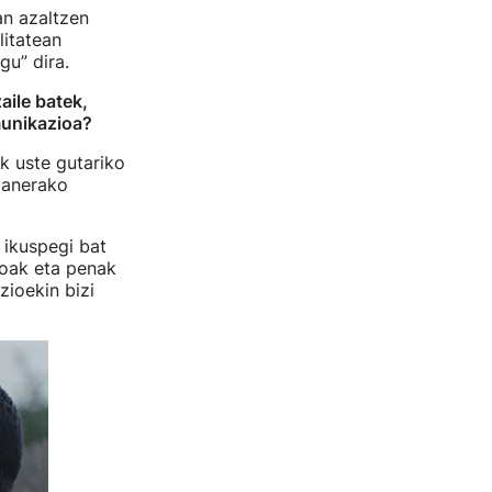
an azaltzen
litatean
gu” dira.
aile batek,
munikazioa?
k uste gutariko
lanerako
 ikuspegi bat
ioak eta penak
zioekin bizi