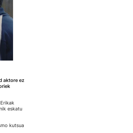
d aktore ez
oriek
 Erikak
 nik eskatu
ismo kutsua