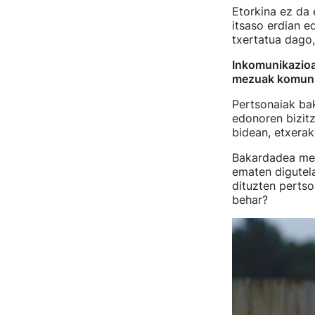
Etorkina ez da 
itsaso erdian e
txertatua dago,
Inkomunikazioa 
mezuak komunik
Pertsonaiak bak
edonoren bizitz
bidean, etxerak
Bakardadea mes
ematen digutela
dituzten pertso
behar?