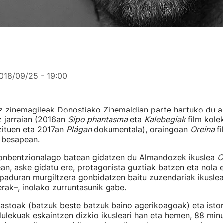
018/09/25 - 19:00
 zinemagileak Donostiako Zinemaldian parte hartuko du a
z jarraian (2016an
Sipo phantasma
eta
Kalebegiak
film kole
zituen eta 2017an
Plágan
dokumentala), oraingoan
Oreina
f
a besapean.
konbentzionalago batean gidatzen du Almandozek ikuslea
O
ean, aske gidatu ere, protagonista guztiak batzen eta nola 
 paduran murgiltzera gonbidatzen baitu zuzendariak ikuslea
erak–, inolako zurruntasunik gabe.
astoak (batzuk beste batzuk baino agerikoagoak) eta istor
ulekuak eskaintzen dizkio ikusleari han eta hemen, 88 minu