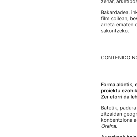
zehar, arketipo
Bakardadea, in
film soilean, b
arreta ematen 
sakontzeko.
CONTENIDO N
Forma aldetik, 
proiektu ezohik
Zer etorri da l
Batetik, padura
zitzaidan geogr
konbentzionalag
Oreina
.