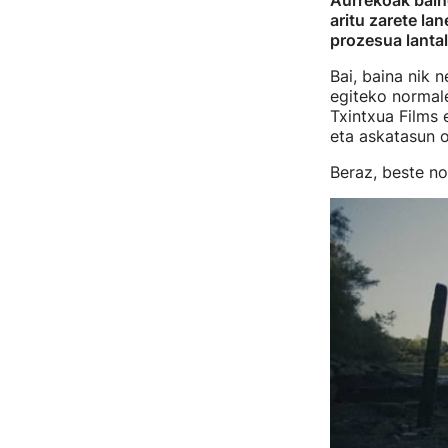
Aurrekoak bain
aritu zarete la
prozesua lanta
Bai, baina nik n
egiteko normale
Txintxua Films 
eta askatasun 
Beraz, beste no