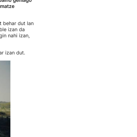
 baino gehiago
ilmatze
t behar dut lan
ble izan da
in nahi izan,
r izan dut.