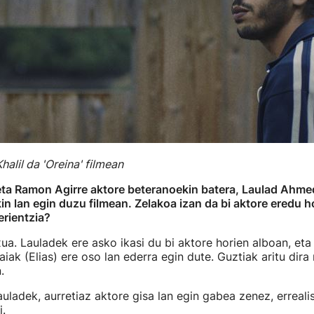
alil da 'Oreina' filmean
 eta Ramon Agirre aktore beteranoekin batera, Laulad Ahme
in lan egin duzu filmean. Zelakoa izan da bi aktore eredu h
erientzia?
xua. Lauladek ere asko ikasi du bi aktore horien alboan, eta
raiak (Elias) ere oso lan ederra egin dute. Guztiak aritu dira
.
Lauladek, aurretiaz aktore gisa lan egin gabea zenez, erreal
i.