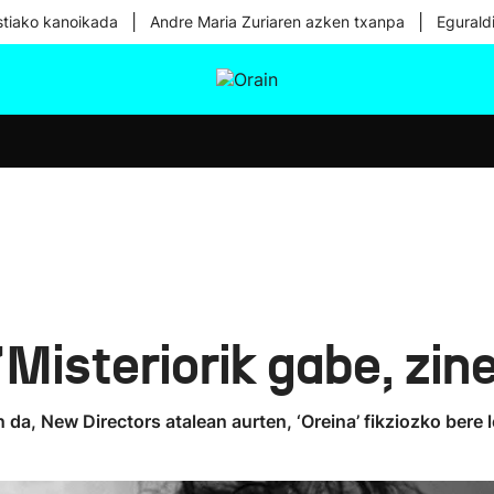
|
|
tiako kanoikada
Andre Maria Zuriaren azken txanpa
Egurald
tura
Ikusmiran
Egural
Osasuna
Teknologia
Misteriorik gabe, zin
 da, New Directors atalean aurten, ‘Oreina’ fikziozko bere l