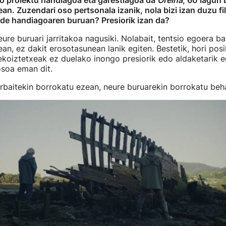
o proiektu handiagoa eta garestiagoa da
Oreina
, 60 lagun
nean. Zuzendari oso pertsonala izanik, nola bizi izan duzu f
lde handiagoaren buruan? Presiorik izan da?
eure buruari jarritakoa nagusiki. Nolabait, tentsio egoera ba
an, ez dakit erosotasunean lanik egiten. Bestetik, hori posi
ekoiztetxeak ez duelako inongo presiorik edo aldaketarik eg
osoa eman dit.
rbaitekin borrokatu ezean, neure buruarekin borrokatu beha