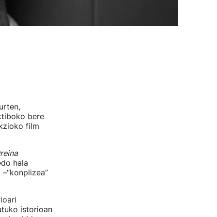
urten,
ktiboko bere
ikzioko film
reina
edo hala
 –“konplizea”
ioari
tuko istorioan