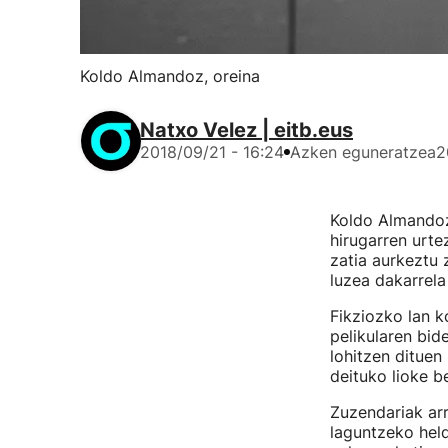
Koldo Almandoz, oreina
Natxo Velez | eitb.eus
2018/09/21 - 16:24
Azken eguneratzea
2
Koldo Almandoz
hirugarren urte
zatia aurkeztu 
luzea dakarrel
Fikziozko lan 
pelikularen bid
lohitzen dituen
deituko lioke b
Zuzendariak arr
laguntzeko held