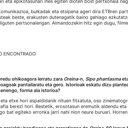
ari eta epikotasunari ihes egiten dioten bost pertsonaia nag
komunikazioa, bulkadak eta etsipena ageri dira ETBren par
esteak beste, erakusten dutenagatik baino gehiago ezkutat
diguten pertsonaiengan. Almandozekin hitz egin dugu, film
O ENCONTRADO
eredu ohikoagora lerratu zara
Oreina
-n,
Sipo phantasma
et
oagoak pantailaratu eta gero. Istorioak eskatu dizu plant
ehenengo, forma ala istorioa?
 eta etxe hori aspaldidanik nituen fitxatuta, oso zinematogr
afia berezi hori. Bestetik, erosotasun eremutik aldendu eta 
o bat egiteko erronka jarri nahi nion neure buruari. Horre