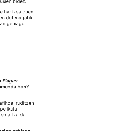
usien bidez.
te hartzea duen
zen dutenagatik
ean gehiago
a
Plagan
eamendu hori?
afikoa iruditzen
pelikula
n emaitza da