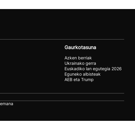
Gaurkotasuna
Azken berriak
Ukrainako gerra
Euskadiko lan egutegia 2026
Eguneko albisteak
AEB eta Trump
remana