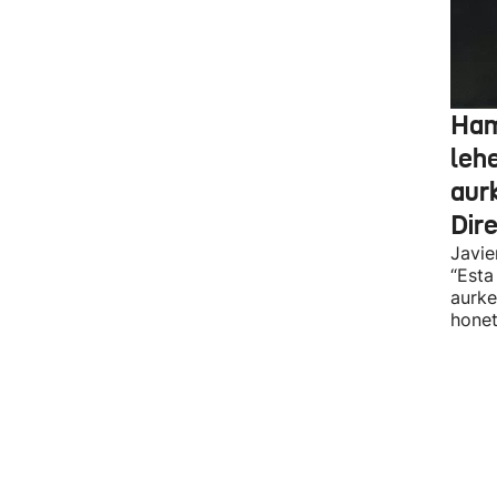
Ham
leh
aur
Dir
Javie
“Esta
aurke
honet