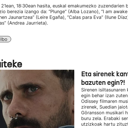
n 21ean, 18:30ean hasita, euskal emakumezko zuzendarien b
zio berezia izango da: “Plunge” (Alba Lozano), “I am awake 
en Jaunartzea” (Leire Egaña), “Calas para Eva” (Ilune Díaz
as” (Andrea Jaurrieta).
ilbo
aiteke
Eta sirenek kan
bazuten egin?!
Sirenen isiltasunaren
egin behar izan zute
Odissey filmaren mus
zirenek, Suedian jai
Göransson musikari h
buru zela. Erabaki se
utzizkoak hartu zituz