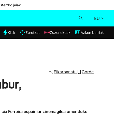
steizko jaiak
EU
dia
Klisk
Zuretzat
Zuzenekoak
Azken berriak
Klisk
Zuzenekoak
Zuretzat
Elkarbanatu
Gorde
abur,
Azken berriak
icia Ferreira espainiar zinemagilea omenduko