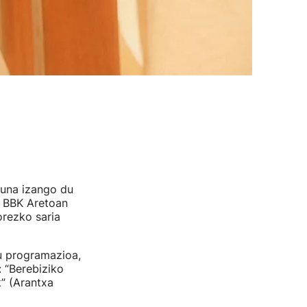
suna izango du
u BBK Aretoan
orezko saria
du programazioa,
: “Berebiziko
k” (Arantxa