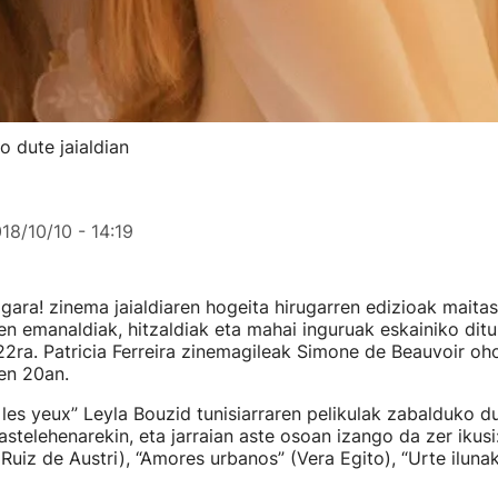
o dute jaialdian
18/10/10 - 14:19
ara! zinema jaialdiaren hogeita hirugarren edizioak maita
men emanaldiak, hitzaldiak eta mahai inguruak eskainiko dit
 22ra. Patricia Ferreira zinemagileak Simone de Beauvoir oh
ren 20an.
e les yeux” Leyla Bouzid tunisiarraren pelikulak zabalduko 
astelehenarekin, eta jarraian aste osoan izango da zer ikusi
 Ruiz de Austri), “Amores urbanos” (Vera Egito), “Urte iluna