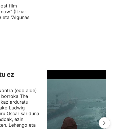
ost film
now” (Itziar
) eta “Algunas
tu ez
 kontra (edo alde)
n borroka The
ikaz arduratu
otako Ludwig
iru Oscar sariduna
ndoak, ezin
ten. Lehengo eta