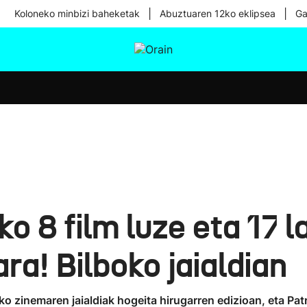
|
|
Koloneko minbizi baheketak
Abuztuaren 12ko eklipsea
Ga
tura
Ikusmiran
Egural
Osasuna
Teknologia
 8 film luze eta 17 l
a! Bilboko jaialdian
zinemaren jaialdiak hogeita hirugarren edizioan, eta Patr