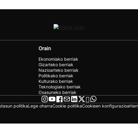
Orain
Ekonomiako berriak
Gizarteko berriak
Nazioarteko berriak
Politikako berriak
Kulturako berriak
Teknologiako berriak
Osasuneko berriak
utasun politika
Lege oharra
Cookie politika
Cookieen konfigurazioa
Har