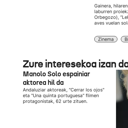
Gainera, hilare
laburren proiek
Orbegozo), “Leh
aves vuelan sol
Zinema
B
Zure interesekoa izan d
Manolo Solo espainiar
aktorea hil da
Andaluziar aktoreak, "Cerrar los ojos"
eta "Una quinta portuguesa" flimen
protagonistak, 62 urte zituen.