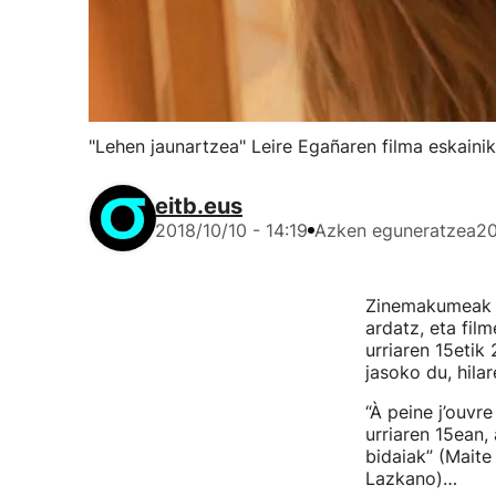
"Lehen jaunartzea" Leire Egañaren filma eskainik
eitb.eus
2018/10/10 - 14:19
Azken eguneratzea
20
Zinemakumeak g
ardatz, eta fil
urriaren 15etik
jasoko du, hila
“À peine j’ouvr
urriaren 15ean, 
bidaiak” (Maite
Lazkano)…