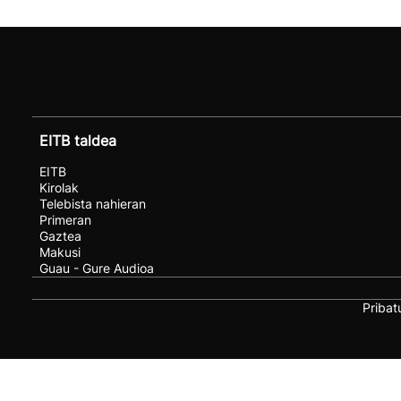
EITB taldea
EITB
Kirolak
Telebista nahieran
Primeran
Gaztea
Makusi
Guau - Gure Audioa
Pribat