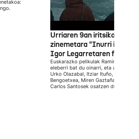
enetakoa:
ango.
Urriaren 9an iritsiko da
zinemetara “Inurri itsuak”
Igor Legarretaren filma
Euskarazko pelikulak Ramiro Pinillare
eleberri bat du oinarri, eta antzeztald
Urko Olazabal, Itziar Ituño, Josean
Bengoetxea, Miren Gaztañaga eta
Carlos Santosek osatzen dute.