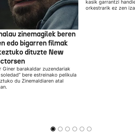
kasik garrantzi handi
orkestrarik ez zen iz
alau zinemagilek beren
en edo bigarren filmak
keztuko dituzte New
ectorsen
r Giner barakaldar zuzendariak
 soledad” bere estreinako pelikula
ztuko du Zinemaldiaren atal
an.