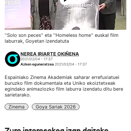
''Solo son peces'' eta ''Homeless home'' euskal film
laburrak, Goyetan izendatuta
NEREA IRIARTE OKIÑENA
2021/02/04 - 17:37
Azken eguneratzea
2021/02/04 - 17:37
Espainiako Zinema Akademiak saharar errefuxiatuei
buruzko film dokumentala eta Uniko ekoiztetxeak
egindako animaziozko film laburra izendatu ditu bere
sarietarako.
Zinema
Goya Sariak 2026
Zure interesekoa izan daiteke