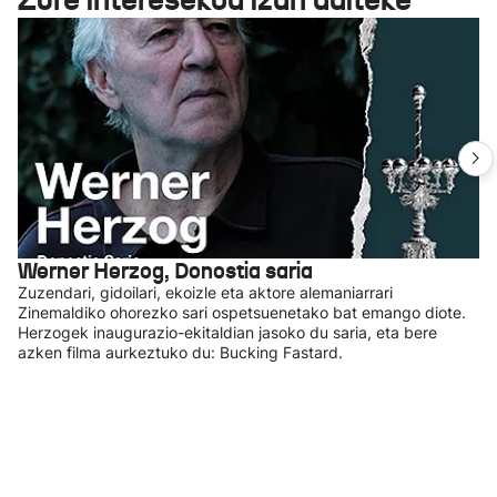
Werner Herzog, Donostia saria
Zuzendari, gidoilari, ekoizle eta aktore alemaniarrari
Zinemaldiko ohorezko sari ospetsuenetako bat emango diote.
Herzogek inaugurazio-ekitaldian jasoko du saria, eta bere
azken filma aurkeztuko du: Bucking Fastard.