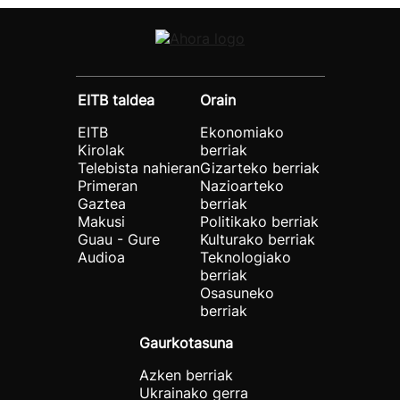
EITB taldea
Orain
EITB
Ekonomiako
Kirolak
berriak
Telebista nahieran
Gizarteko berriak
Primeran
Nazioarteko
Gaztea
berriak
Makusi
Politikako berriak
Guau - Gure
Kulturako berriak
Audioa
Teknologiako
berriak
Osasuneko
berriak
Gaurkotasuna
Azken berriak
Ukrainako gerra