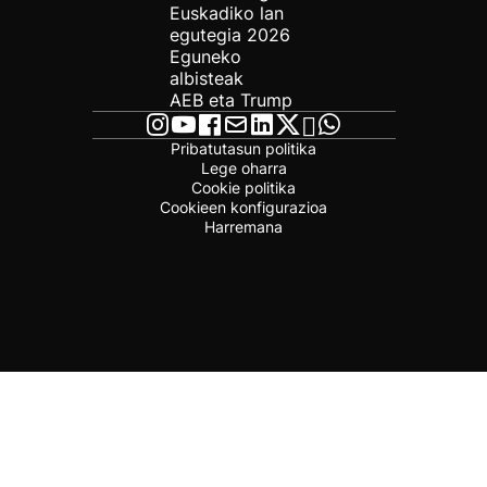
Euskadiko lan
egutegia 2026
Eguneko
albisteak
AEB eta Trump
Pribatutasun politika
Lege oharra
Cookie politika
Cookieen konfigurazioa
Harremana