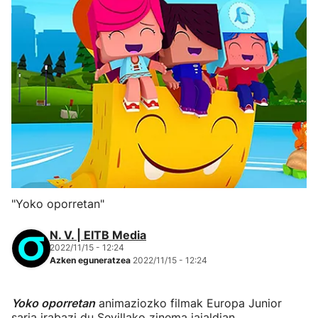
"Yoko oporretan"
N. V. | EITB Media
2022/11/15 - 12:24
Azken eguneratzea
2022/11/15 - 12:24
Yoko oporretan
animaziozko filmak Europa Junior
saria irabazi du Sevillako zinema jaialdian,