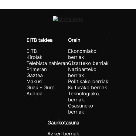
EITB taldea
Orain
EITB
Ekonomiako
Kirolak
berriak
Telebista nahieran
Gizarteko berriak
Primeran
Nazioarteko
Gaztea
berriak
Makusi
Politikako berriak
Guau - Gure
Kulturako berriak
Audioa
Teknologiako
berriak
Osasuneko
berriak
Gaurkotasuna
Azken berriak