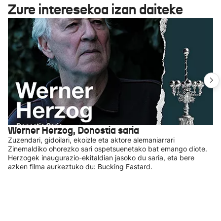
Zure interesekoa izan daiteke
Werner Herzog, Donostia saria
Zuzendari, gidoilari, ekoizle eta aktore alemaniarrari
Zinemaldiko ohorezko sari ospetsuenetako bat emango diote.
Herzogek inaugurazio-ekitaldian jasoko du saria, eta bere
azken filma aurkeztuko du: Bucking Fastard.