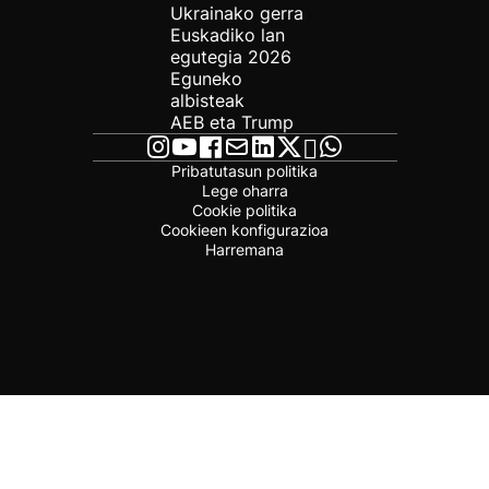
Ukrainako gerra
Euskadiko lan
egutegia 2026
Eguneko
albisteak
AEB eta Trump
Pribatutasun politika
Lege oharra
Cookie politika
Cookieen konfigurazioa
Harremana