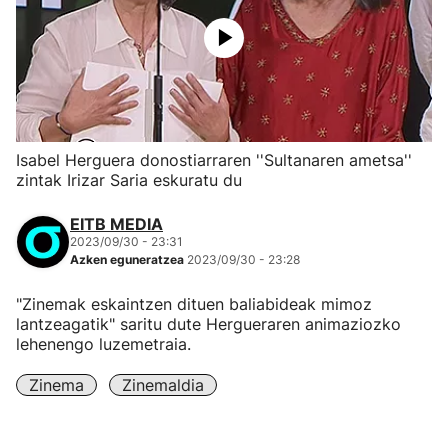
Isabel Herguera donostiarraren ''Sultanaren ametsa''
zintak Irizar Saria eskuratu du
EITB MEDIA
2023/09/30 - 23:31
Azken eguneratzea
2023/09/30 - 23:28
"Zinemak eskaintzen dituen baliabideak mimoz
lantzeagatik" saritu dute Hergueraren animaziozko
lehenengo luzemetraia.
Zinema
Zinemaldia