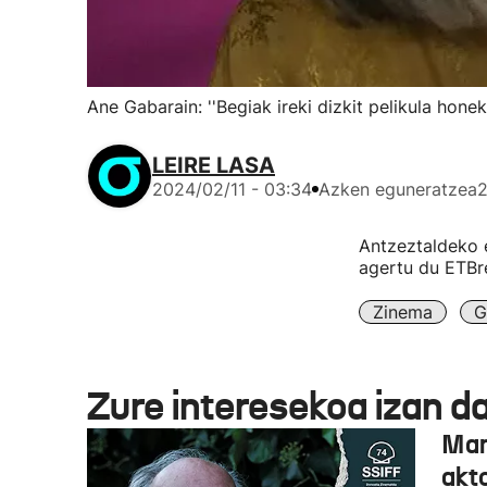
Ane Gabarain: ''Begiak ireki dizkit pelikula honek
LEIRE LASA
2024/02/11 - 03:34
Azken eguneratzea
2
Antzeztaldeko 
agertu du ETBre
Zinema
G
Zure interesekoa izan d
Man
akto