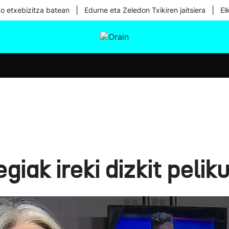
|
|
ko etxebizitza batean
Edurne eta Zeledon Txikiren jaitsiera
El
tura
Ikusmiran
Egural
Osasuna
Teknologia
giak ireki dizkit pelik