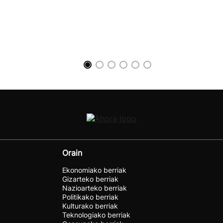
Orain
Ekonomiako berriak
Gizarteko berriak
Nazioarteko berriak
Politikako berriak
Kulturako berriak
Teknologiako berriak