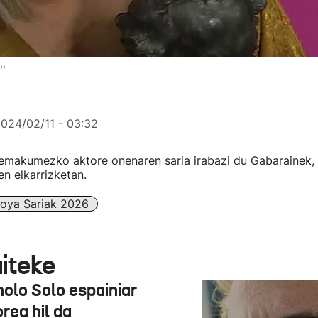
''
024/02/11 - 03:32
emakumezko aktore onenaren saria irabazi du Gabarainek, 
n elkarrizketan.
oya Sariak 2026
aiteke
olo Solo espainiar
rea hil da