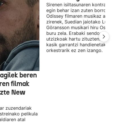
Sirenen isiltasunaren kontra (edo alde
egin behar izan zuten borroka The
Odissey filmaren musikaz arduratu
zirenek, Suedian jaiotako Ludwig
Göransson musikari hiru Oscar saridu
buru zela. Erabaki sendoak, ezin
utzizkoak hartu zituzten. Lehengo et
kasik garrantzi handienetakoa:
orkestrarik ez zen izango.
agilek beren
ren filmak
uzte New
dar zuzendariak
streinako pelikula
ldiaren atal