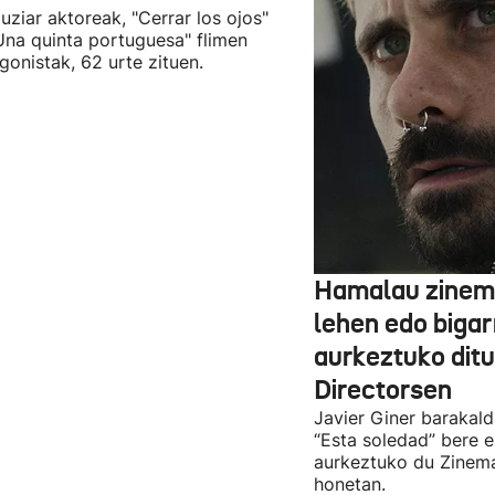
uziar aktoreak, "Cerrar los ojos"
Una quinta portuguesa" flimen
gonistak, 62 urte zituen.
Hamalau zinem
lehen edo bigar
aurkeztuko dit
Directorsen
Javier Giner barakal
“Esta soledad” bere e
aurkeztuko du Zinema
honetan.