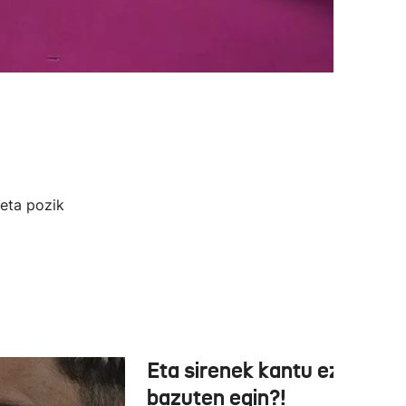
eta pozik
Eta sirenek kantu ez
bazuten egin?!