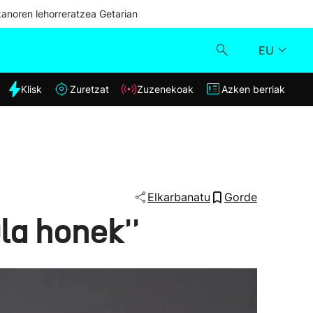
kanoren lehorreratzea Getarian
EU
dia
Klisk
Zuretzat
Zuzenekoak
Azken berriak
Klisk
Zuzenekoak
Zuretzat
Elkarbanatu
Gorde
ula honek''
Azken berriak