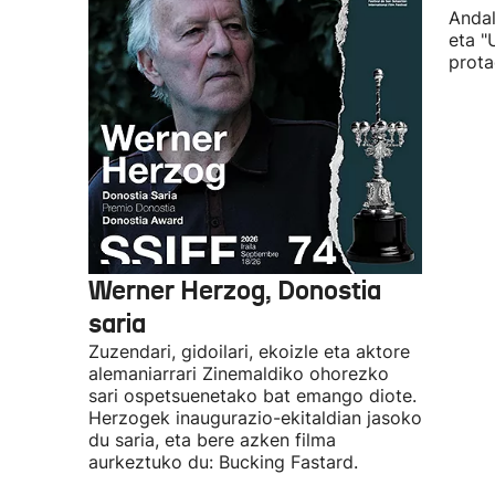
Andal
eta "
prota
Werner Herzog, Donostia
saria
Zuzendari, gidoilari, ekoizle eta aktore
alemaniarrari Zinemaldiko ohorezko
sari ospetsuenetako bat emango diote.
Herzogek inaugurazio-ekitaldian jasoko
du saria, eta bere azken filma
aurkeztuko du: Bucking Fastard.