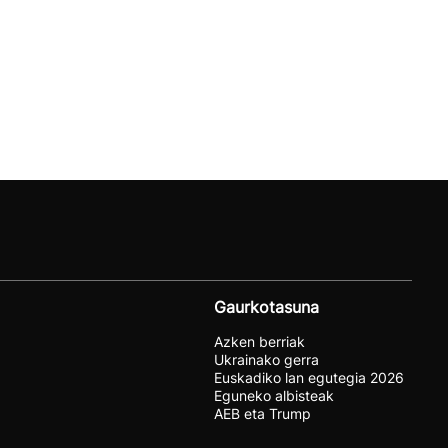
Gaurkotasuna
Azken berriak
Ukrainako gerra
Euskadiko lan egutegia 2026
Eguneko albisteak
AEB eta Trump