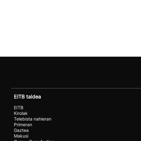
EITB taldea
EITB
Kirolak
Telebista nahieran
Primeran
Gaztea
Makusi