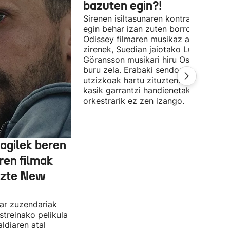
bazuten egin?!
Sirenen isiltasunaren kontra (edo alde
egin behar izan zuten borroka The
Odissey filmaren musikaz arduratu
zirenek, Suedian jaiotako Ludwig
Göransson musikari hiru Oscar saridu
buru zela. Erabaki sendoak, ezin
utzizkoak hartu zituzten. Lehengo et
kasik garrantzi handienetakoa:
orkestrarik ez zen izango.
agilek beren
ren filmak
uzte New
dar zuzendariak
streinako pelikula
ldiaren atal