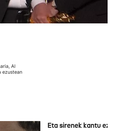
ria, Al
a ezustean
Eta sirenek kantu ez