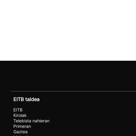
EITB taldea
EITB
Kirolak
Telebista nahieran
Primeran
Gaztea