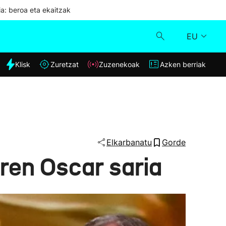
ia: beroa eta ekaitzak
EU
dia
Klisk
Zuretzat
Zuzenekoak
Azken berriak
Klisk
Zuzenekoak
Zuretzat
Elkarbanatu
Gorde
aren Oscar saria
Azken berriak