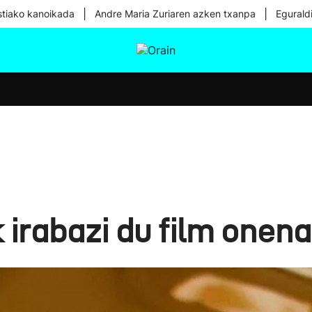
|
|
tiako kanoikada
Andre Maria Zuriaren azken txanpa
Egurald
tura
Ikusmiran
Egural
Osasuna
Teknologia
 irabazi du film onen