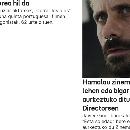
rea hil da
uziar aktoreak, "Cerrar los ojos"
Una quinta portuguesa" flimen
gonistak, 62 urte zituen.
Hamalau zinem
lehen edo bigar
aurkeztuko dit
Directorsen
Javier Giner barakal
“Esta soledad” bere e
aurkeztuko du Zinema