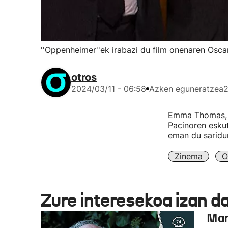
''Oppenheimer''ek irabazi du film onenaren Oscar
otros
2024/03/11 - 06:58
Azken eguneratzea
2
Emma Thomas, C
Pacinoren eskut
eman du saridun
Zinema
O
Zure interesekoa izan d
Man