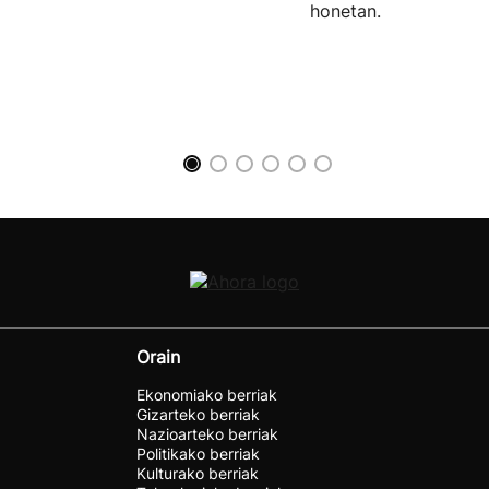
honetan.
Orain
Ekonomiako berriak
Gizarteko berriak
Nazioarteko berriak
Politikako berriak
Kulturako berriak