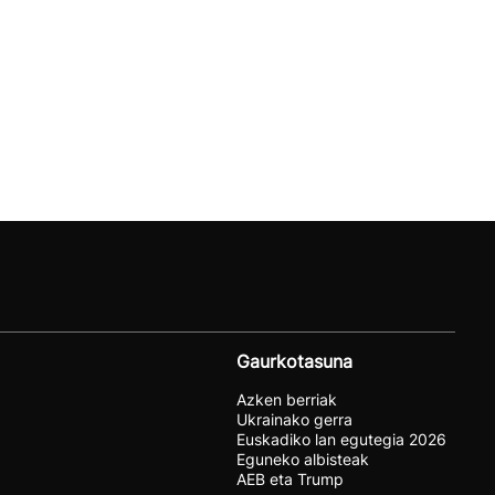
Gaurkotasuna
Azken berriak
Ukrainako gerra
Euskadiko lan egutegia 2026
Eguneko albisteak
AEB eta Trump