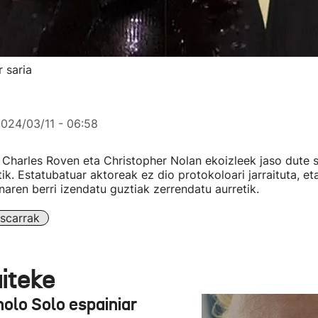
 saria
024/03/11 - 06:58
harles Roven eta Christopher Nolan ekoizleek jaso dute sa
ik. Estatubatuar aktoreak ez dio protokoloari jarraituta, et
aren berri izendatu guztiak zerrendatu aurretik.
scarrak
aiteke
olo Solo espainiar