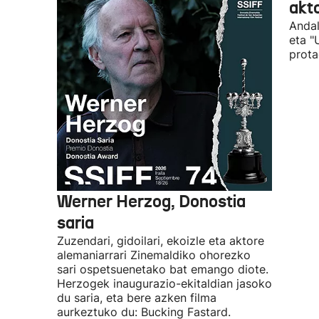
akto
Andal
eta "
prota
Werner Herzog, Donostia
saria
Zuzendari, gidoilari, ekoizle eta aktore
alemaniarrari Zinemaldiko ohorezko
sari ospetsuenetako bat emango diote.
Herzogek inaugurazio-ekitaldian jasoko
du saria, eta bere azken filma
aurkeztuko du: Bucking Fastard.