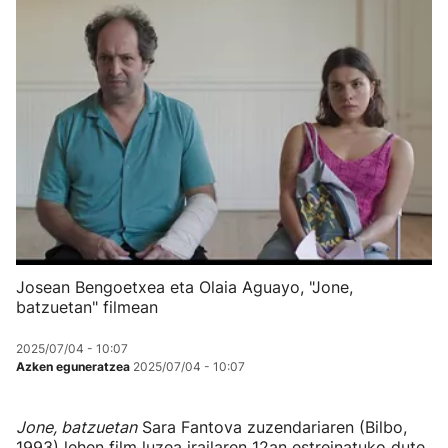
Josean Bengoetxea eta Olaia Aguayo, "Jone,
batzuetan" filmean
2025/07/04 - 10:07
Azken eguneratzea
2025/07/04 - 10:07
Jone, batzuetan
Sara Fantova zuzendariaren (Bilbo,
1993) lehen film luzea irailaren 12an estreinatuko dute