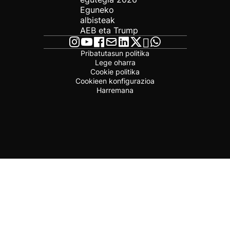
Eguneko
albisteak
AEB eta Trump
Pribatutasun politika
Lege oharra
Cookie politika
Cookieen konfigurazioa
Harremana