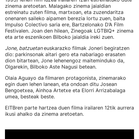
zinema aretoetan. Malagako zinema jaialdian
estreinatu zuten filma, martxoan, eta zuzendaritza
onenaren saileko aipamen berezia lortu zuen, baita
Impulso Colectivo saria ere, Bartzelonako D’A Film
Festivalen. Joan den hilean, Zinegoak LGTBIQ+ zinema
eta arte eszenikoen Bilboko jaialdia ireki zuen.
Jone, batzuetan
euskarazko filmak Joneri begiratzen
dio: parkinsonak aitari gero eta nabariago erasaten
dion bitartean, Jone lehenengoz maiteminduko da,
Olgarekin, Bilboko Aste Nagusi betean.
Olaia Aguayo da filmaren protagonista, zinemarako
egin duen lehen lanean, eta ondoan ditu Josean
Bengoetxea, Ainhoa Artetxe eta Elorri Arrizabalaga
umea, besteak beste.
EITBren parte hartzea duen filma irailaren 12tik aurrera
ikusi ahalko da zinema aretoetan.