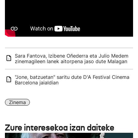
Sara Fantova, Izibene Oñederra eta Julio Medem
zinemagileen lanek aitorpena jaso dute Malagan
"Jone, batzuetan" saritu dute D'A Festival Cinema
Barcelona jaialdian
Zinema
Zure interesekoa izan daiteke