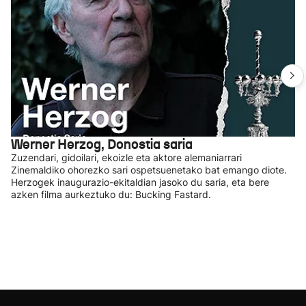
Werner Herzog, Donostia saria
Zuzendari, gidoilari, ekoizle eta aktore alemaniarrari
Zinemaldiko ohorezko sari ospetsuenetako bat emango diote.
Herzogek inaugurazio-ekitaldian jasoko du saria, eta bere
azken filma aurkeztuko du: Bucking Fastard.