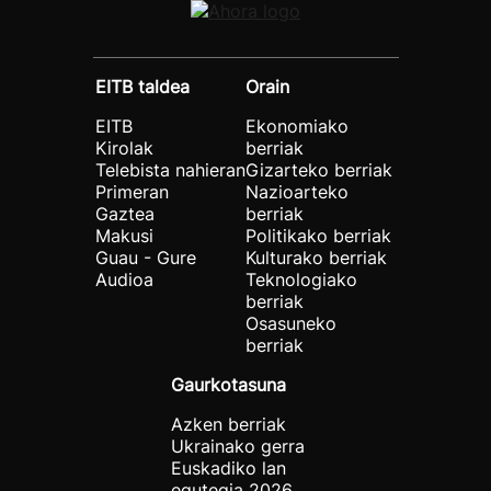
EITB taldea
Orain
EITB
Ekonomiako
Kirolak
berriak
Telebista nahieran
Gizarteko berriak
Primeran
Nazioarteko
Gaztea
berriak
Makusi
Politikako berriak
Guau - Gure
Kulturako berriak
Audioa
Teknologiako
berriak
Osasuneko
berriak
Gaurkotasuna
Azken berriak
Ukrainako gerra
Euskadiko lan
egutegia 2026