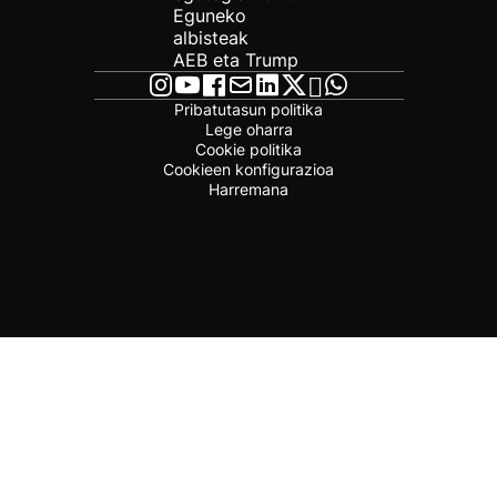
Eguneko
albisteak
AEB eta Trump
Pribatutasun politika
Lege oharra
Cookie politika
Cookieen konfigurazioa
Harremana