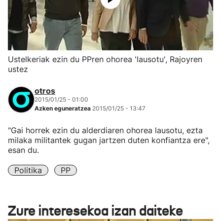
Ustelkeriak ezin du PPren ohorea 'lausotu', Rajoyren
ustez
otros
2015/01/25 - 01:00
Azken eguneratzea
2015/01/25 - 13:47
"Gai horrek ezin du alderdiaren ohorea lausotu, ezta
milaka militantek gugan jartzen duten konfiantza ere",
esan du.
Politika
PP
Zure interesekoa izan daiteke