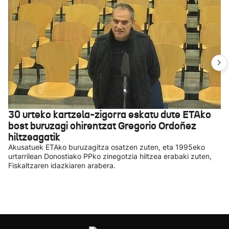
30 urteko kartzela-zigorra eskatu dute ETAko
bost buruzagi ohirentzat Gregorio Ordoñez
hiltzeagatik
Akusatuek ETAko buruzagitza osatzen zuten, eta 1995eko
urtarrilean Donostiako PPko zinegotzia hiltzea erabaki zuten,
Fiskaltzaren idazkiaren arabera.