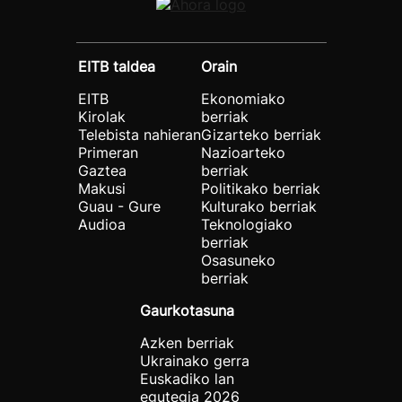
EITB taldea
Orain
EITB
Ekonomiako
Kirolak
berriak
Telebista nahieran
Gizarteko berriak
Primeran
Nazioarteko
Gaztea
berriak
Makusi
Politikako berriak
Guau - Gure
Kulturako berriak
Audioa
Teknologiako
berriak
Osasuneko
berriak
Gaurkotasuna
Azken berriak
Ukrainako gerra
Euskadiko lan
egutegia 2026