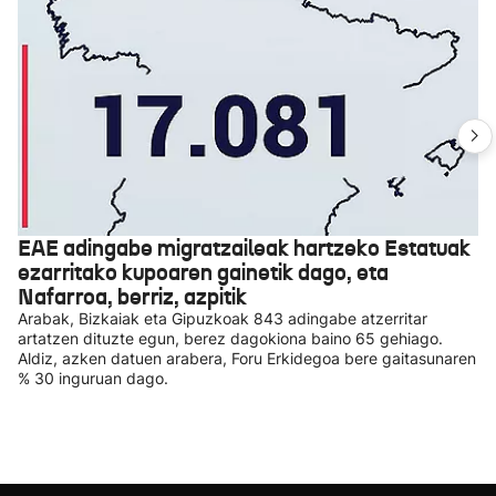
EAE adingabe migratzaileak hartzeko Estatuak
ezarritako kupoaren gainetik dago, eta
Nafarroa, berriz, azpitik
Arabak, Bizkaiak eta Gipuzkoak 843 adingabe atzerritar
artatzen dituzte egun, berez dagokiona baino 65 gehiago.
Aldiz, azken datuen arabera, Foru Erkidegoa bere gaitasunaren
% 30 inguruan dago.