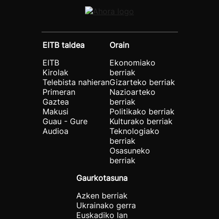
EITB taldea
Orain
EITB
Ekonomiako
Kirolak
berriak
Telebista nahieran
Gizarteko berriak
Primeran
Nazioarteko
Gaztea
berriak
Makusi
Politikako berriak
Guau - Gure
Kulturako berriak
Audioa
Teknologiako
berriak
Osasuneko
berriak
Gaurkotasuna
Azken berriak
Ukrainako gerra
Euskadiko lan