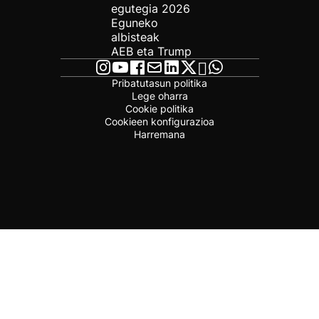
egutegia 2026
Eguneko
albisteak
AEB eta Trump
Pribatutasun politika
Lege oharra
Cookie politika
Cookieen konfigurazioa
Harremana