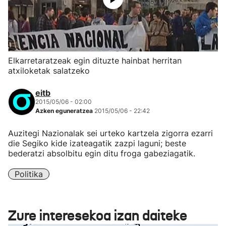
Elkarretaratzeak egin dituzte hainbat herritan
atxiloketak salatzeko
eitb
2015/05/06 - 02:00
Azken eguneratzea
2015/05/06 - 22:42
Auzitegi Nazionalak sei urteko kartzela zigorra ezarri
die Segiko kide izateagatik zazpi laguni; beste
bederatzi absolbitu egin ditu froga gabeziagatik.
Politika
Zure interesekoa izan daiteke